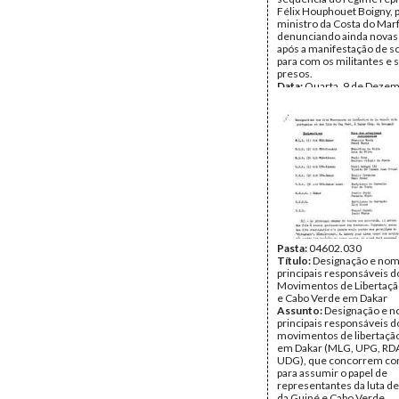
Félix Houphouet Boigny, 
ministro da Costa do Mar
denunciando ainda novas
após a manifestação de s
para com os militantes e s
presos.
Data:
Quarta, 9 de Dezem
1959
Fundo:
DAC - Documento
Cabral
Tipo Documental:
Docum
Página(s):
3
Pasta:
04602.030
Título:
Designação e nom
principais responsáveis d
Movimentos de Libertaçã
e Cabo Verde em Dakar
Assunto:
Designação e 
principais responsáveis d
movimentos de libertação
em Dakar (MLG, UPG, RD
UDG), que concorrem co
para assumir o papel de
representantes da luta de
da Guiné e Cabo Verde.