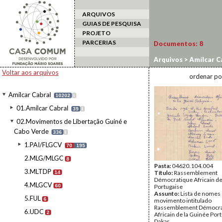
ARQUIVOS
GUIAS DE PESQUISA
PROJETO
PARCERIAS
Documentos:
8
Arquivos
>
Amílcar C
Voltar aos arquivos
ordenar po
Amílcar Cabral
10202
I
01.Amílcar Cabral
39
I
02.Movimentos de Libertação Guiné e
Cabo Verde
336
I
1.PAI/FLGCV
70
195
2.MLG/MLGC
8
Pasta:
04620.104.004
3.MLTDP
Título:
Rassemblement
14
Démocratique Africain de
4.MLGCV
60
Portugaise
Assunto:
Lista de nomes
5.FUL
6
movimento intitulado
Rassemblement Démocra
6.UDC
2
Africain de la Guinée Por
Dakar.