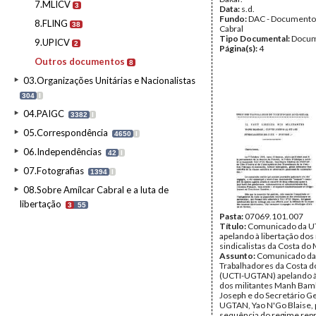
7.MLICV
3
Data:
s.d.
Fundo:
DAC - Documento
8.FLING
38
Cabral
Tipo Documental:
Docum
9.UPICV
2
Página(s):
4
Outros documentos
8
03.Organizações Unitárias e Nacionalistas
304
I
04.PAIGC
3382
I
05.Correspondência
4650
I
06.Independências
42
I
07.Fotografias
1394
I
08.Sobre Amílcar Cabral e a luta de
libertação
3
55
Pasta:
07069.101.007
Título:
Comunicado da 
apelando à libertação dos 
sindicalistas da Costa do
Assunto:
Comunicado da
Trabalhadores da Costa 
(UCTI-UGTAN) apelando à 
dos militantes Manh Bamb
Joseph e do Secretário Ge
UGTAN, Yao N'Go Blaise, 
sequência do regime rep