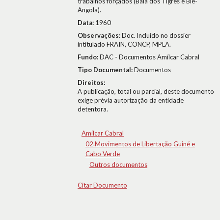
trabalhos forçados (Baía dos Tigres e Bié-
Angola).
Data:
1960
Observações:
Doc. Incluído no dossier
intitulado FRAIN, CONCP, MPLA.
Fundo:
DAC - Documentos Amílcar Cabral
Tipo Documental:
Documentos
Direitos:
A publicação, total ou parcial, deste documento
exige prévia autorização da entidade
detentora.
Amílcar Cabral
02.Movimentos de Libertação Guiné e
Cabo Verde
Outros documentos
Citar Documento