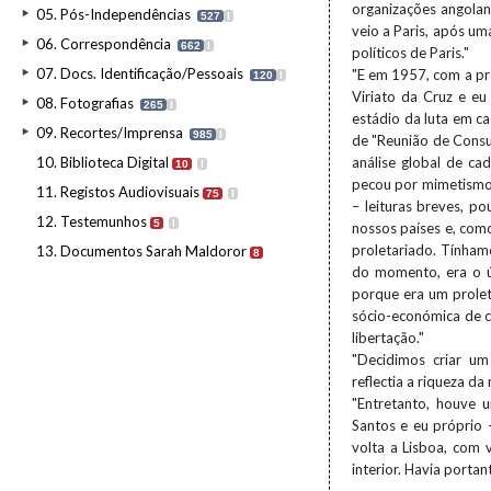
organizações angolan
05. Pós-Independências
527
I
veio a Paris, após um
06. Correspondência
662
I
políticos de Paris."
07. Docs. Identificação/Pessoais
"E em 1957, com a pre
120
I
Viriato da Cruz e eu
08. Fotografias
265
I
estádio da luta em ca
09. Recortes/Imprensa
985
I
de "Reunião de Consu
10. Biblioteca Digital
análise global de c
10
I
pecou por mimetismo,
11. Registos Audiovisuais
75
I
– leituras breves, p
12. Testemunhos
5
I
nossos países e, co
proletariado. Tínham
13. Documentos Sarah Maldoror
8
do momento, era o ún
porque era um prolet
sócio-económica de c
libertação."
"Decidimos criar u
reflectia a riqueza d
"Entretanto, houve 
Santos e eu próprio 
volta a Lisboa, com 
interior. Havia portan