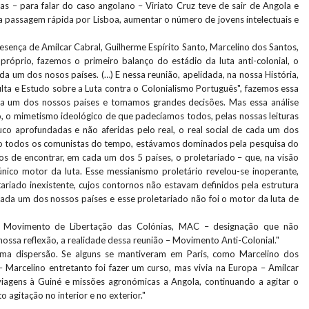
as – para falar do caso angolano – Viriato Cruz teve de sair de Angola e
a passagem rápida por Lisboa, aumentar o número de jovens intelectuais e
sença de Amílcar Cabral, Guilherme Espírito Santo, Marcelino dos Santos,
 próprio, fazemos o primeiro balanço do estádio da luta anti-colonial, o
da um dos nosos países. (…) E nessa reunião, apelidada, na nossa História,
lta e Estudo sobre a Luta contra o Colonialismo Português", fazemos essa
ada um dos nossos países e tomamos grandes decisões. Mas essa análise
 o mimetismo ideológico de que padecíamos todos, pelas nossas leituras
ouco aprofundadas e não aferidas pelo real, o real social de cada um dos
mo todos os comunistas do tempo, estávamos dominados pela pesquisa do
os de encontrar, em cada um dos 5 países, o proletariado – que, na visão
ico motor da luta. Esse messianismo proletário revelou-se inoperante,
ariado inexistente, cujos contornos não estavam definidos pela estrutura
ada um dos nossos países e esse proletariado não foi o motor da luta de
m Movimento de Libertação das Colónias, MAC – designação que não
a nossa reflexão, a realidade dessa reunião – Movimento Anti-Colonial."
uma dispersão. Se alguns se mantiveram em Paris, como Marcelino dos
– Marcelino entretanto foi fazer um curso, mas vivia na Europa – Amílcar
viagens à Guiné e missões agronómicas a Angola, continuando a agitar o
to agitação no interior e no exterior."