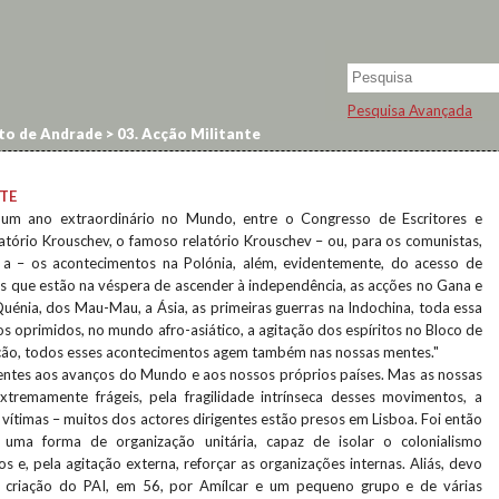
Pesquisa Avançada
to de Andrade
>
03. Acção Militante
NTE
um ano extraordinário no Mundo, entre o Congresso de Escritores e
latório Krouschev, o famoso relatório Krouschev – ou, para os comunistas,
o a – os acontecimentos na Polónia, além, evidentemente, do acesso de
os que estão na véspera de ascender à independência, as acções no Gana e
 Quénia, dos Mau-Mau, a Ásia, as primeiras guerras na Indochina, toda essa
 oprimidos, no mundo afro-asiático, a agitação dos espíritos no Bloco de
zação, todos esses acontecimentos agem também nas nossas mentes."
entes aos avanços do Mundo e aos nossos próprios países. Mas as nossas
xtremamente frágeis, pela fragilidade intrínseca desses movimentos, a
vítimas – muitos dos actores dirigentes estão presos em Lisboa. Foi então
 uma forma de organização unitária, capaz de isolar o colonialismo
dos e, pela agitação externa, reforçar as organizações internas. Aliás, devo
a criação do PAI, em 56, por Amílcar e um pequeno grupo e de várias