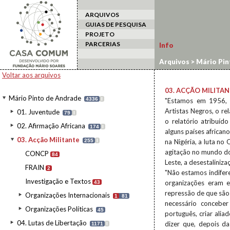
ARQUIVOS
GUIAS DE PESQUISA
PROJETO
PARCERIAS
Info
Arquivos
>
Mário Pin
Voltar aos arquivos
03. ACÇÃO MILITA
Mário Pinto de Andrade
4336
I
"Estamos em 1956, 
Artistas Negros, o re
01. Juventude
79
I
o relatório atribuíd
02. Afirmação Africana
174
I
alguns países african
03. Acção Militante
255
I
na Nigéria, a luta no
agitação no mundo dos
CONCP
84
Leste, a desestalini
FRAIN
2
"Não estamos indifer
Investigação e Textos
organizações eram e
43
repressão de que são 
Organizações Internacionais
1
81
necessário conceber
Organizações Políticas
45
português, criar alia
04. Lutas de Libertação
dizer que, depois d
1171
I