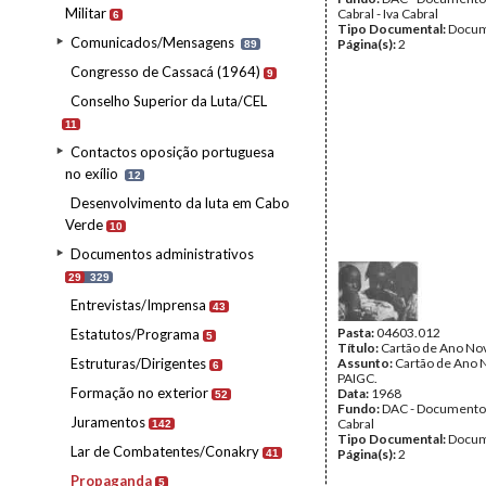
Militar
Cabral - Iva Cabral
6
Tipo Documental:
Docum
Comunicados/Mensagens
Página(s):
2
89
Congresso de Cassacá (1964)
9
Conselho Superior da Luta/CEL
11
Contactos oposição portuguesa
no exílio
12
Desenvolvimento da luta em Cabo
Verde
10
Documentos administrativos
29
329
Entrevistas/Imprensa
43
Pasta:
04603.012
Estatutos/Programa
5
Título:
Cartão de Ano No
Estruturas/Dirigentes
Assunto:
Cartão de Ano 
6
PAIGC.
Formação no exterior
Data:
1968
52
Fundo:
DAC - Documento
Juramentos
Cabral
142
Tipo Documental:
Docum
Lar de Combatentes/Conakry
Página(s):
2
41
Propaganda
5