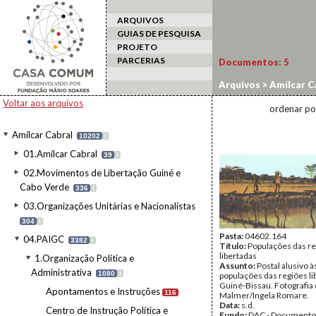
ARQUIVOS
GUIAS DE PESQUISA
PROJETO
PARCERIAS
Documentos:
5
Arquivos
>
Amílcar C
Voltar aos arquivos
ordenar po
Amílcar Cabral
10202
I
01.Amílcar Cabral
39
I
02.Movimentos de Libertação Guiné e
Cabo Verde
336
I
03.Organizações Unitárias e Nacionalistas
304
I
Pasta:
04602.164
04.PAIGC
3382
I
Título:
Populações das r
libertadas
1.Organização Política e
Assunto:
Postal alusivo à
Administrativa
1080
I
populações das regiões li
Guiné-Bissau. Fotografia
Apontamentos e Instruções
116
Malmer/Ingela Romare.
Data:
s.d.
Centro de Instrução Política e
Fundo:
DAC - Documento