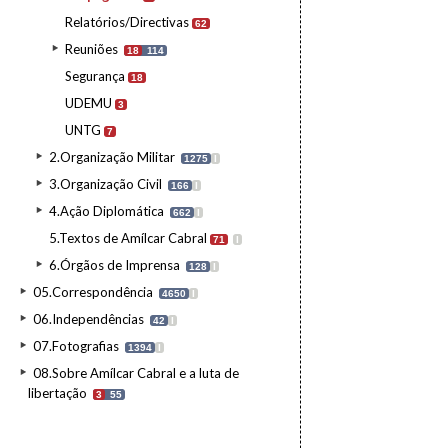
Relatórios/Directivas
62
Reuniões
18
114
Segurança
18
UDEMU
3
UNTG
7
2.Organização Militar
1275
I
3.Organização Civil
166
I
4.Ação Diplomática
662
I
5.Textos de Amílcar Cabral
71
I
6.Órgãos de Imprensa
128
I
05.Correspondência
4650
I
06.Independências
42
I
07.Fotografias
1394
I
08.Sobre Amílcar Cabral e a luta de
libertação
3
55