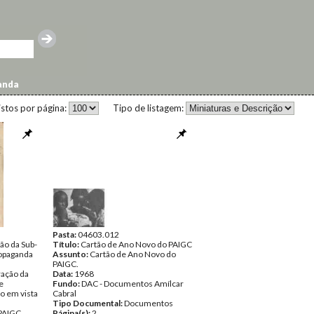
anda
istos por página:
Tipo de listagem:
Pasta:
04603.012
ão da Sub-
Título:
Cartão de Ano Novo do PAIGC
ropaganda
Assunto:
Cartão de Ano Novo do
PAIGC.
ração da
Data:
1968
e
Fundo:
DAC - Documentos Amílcar
o em vista
Cabral
Tipo Documental:
Documentos
PAIGC.
Página(s):
2