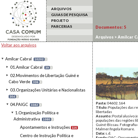
ARQUIVOS
GUIAS DE PESQUISA
PROJETO
PARCERIAS
Documentos:
5
Arquivos
>
Amílcar C
Voltar aos arquivos
Amílcar Cabral
10202
I
01.Amílcar Cabral
39
I
02.Movimentos de Libertação Guiné e
Cabo Verde
336
I
03.Organizações Unitárias e Nacionalistas
304
I
Pasta:
04602.164
04.PAIGC
3382
I
Título:
Populações das r
libertadas
1.Organização Política e
Assunto:
Postal alusivo à
Administrativa
1080
I
populações das regiões li
Guiné-Bissau. Fotografia
Apontamentos e Instruções
116
Malmer/Ingela Romare.
Data:
s.d.
Centro de Instrução Política e
Fundo:
DAC - Documento