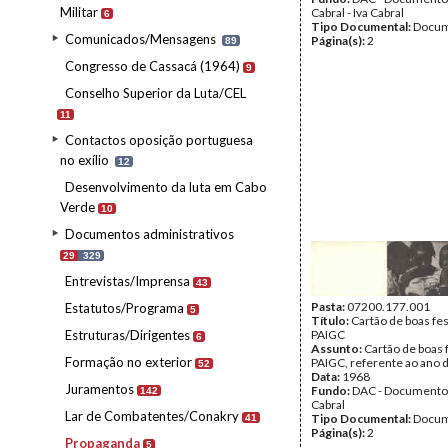
Militar
Cabral - Iva Cabral
6
Tipo Documental:
Docum
Comunicados/Mensagens
Página(s):
2
89
Congresso de Cassacá (1964)
9
Conselho Superior da Luta/CEL
11
Contactos oposição portuguesa
no exílio
12
Desenvolvimento da luta em Cabo
Verde
10
Documentos administrativos
29
329
Entrevistas/Imprensa
43
Pasta:
07200.177.001
Estatutos/Programa
5
Título:
Cartão de boas fe
Estruturas/Dirigentes
PAIGC
6
Assunto:
Cartão de boas 
Formação no exterior
PAIGC, referente ao ano 
52
Data:
1968
Juramentos
Fundo:
DAC - Documento
142
Cabral
Lar de Combatentes/Conakry
Tipo Documental:
Docum
41
Página(s):
2
Propaganda
5