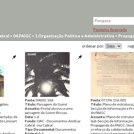
Pesquisa Avançada
abral
>
04.PAIGC
>
1.Organização Política e Administrativa
>
Propag
ordenar por:
reg
Pasta:
04602.166
Pasta:
07196.156.005
egiões
Título:
Paisagem da Guiné
Título:
Plano de estruturaç
Assunto:
Postal alusivo a uma
Secção de Informação e P
s
paisagem da Guiné-Bissau.
do PAIGC
bertadas da
Data:
s.d.
Assunto:
Plano de estrutu
 de Lennart
Fundo:
DAC - Documentos Amílcar
Sub-Secção de Informação 
Cabral - Iva Cabral
Propaganda do PAIGC, tend
Tipo Documental:
Documentos
o reforço da solidariedade
s Amílcar
Página(s):
2
internacional em torno do 