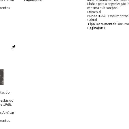
Linhas para a organização i
entos
mesma sub-secção.
Data:
s.d.
Fundo:
DAC - Documentos 
Cabral
Tipo Documental:
Docume
Página(s):
1
stas do
festas do
de 1968.
s Amílcar
entos