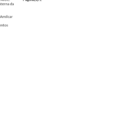
nterna da
Amílcar
ntos