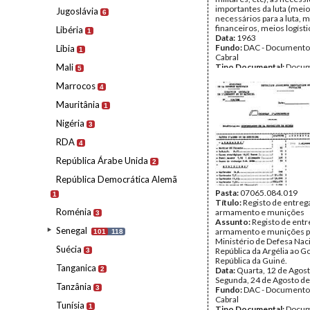
importantes da luta (meio
Jugoslávia
6
necessários para a luta, 
financeiros, meios logístic
Libéria
1
Data:
1963
Fundo:
DAC - Documento
Líbia
1
Cabral
Mali
Tipo Documental:
Docum
5
Página(s):
11
Marrocos
4
Mauritânia
1
Nigéria
3
RDA
4
República Árabe Unida
2
República Democrática Alemã
Pasta:
07065.084.019
1
Título:
Registo de entreg
Roménia
armamento e munições
3
Assunto:
Registo de entr
Senegal
armamento e munições po
101
118
Ministério de Defesa Nac
Suécia
República da Argélia ao G
3
República da Guiné.
Tanganica
2
Data:
Quarta, 12 de Agost
Segunda, 24 de Agosto d
Tanzânia
3
Fundo:
DAC - Documento
Cabral
Tunísia
1
Tipo Documental:
Docum