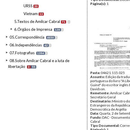
Página(s):
1
URSS
30
Vietnam
13
5.Textos de Amílcar Cabral
71
I
6.Órgãos de Imprensa
128
I
05.Correspondência
4650
I
06.Independências
42
I
07.Fotografias
1394
I
08.Sobre Amílcar Cabral e a luta de
libertação
3
55
Pasta:
04621.115.025
Assunto:
Edição da trad
portuguesa do livro "A Li
Guiné" do escritor inglês 
Davidson.
Remetente:
Amílcar Cabr
Secretário Geral
Destinatário:
Ministro d
Estrangeiros da República
Democrática de Argélia
Data:
Quarta, 2 de Setem
Fundo:
DAC - Documento
Cabral
Tipo Documental:
Corre
Página(s):
1