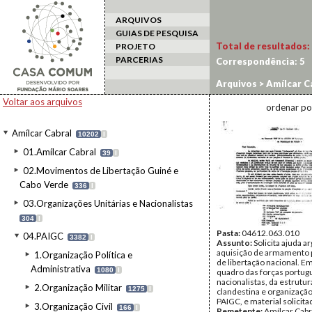
ARQUIVOS
GUIAS DE PESQUISA
Total de resultados:
PROJETO
PARCERIAS
Correspondência:
5
Arquivos
>
Amílcar C
Voltar aos arquivos
ordenar po
Amílcar Cabral
10202
I
01.Amílcar Cabral
39
I
02.Movimentos de Libertação Guiné e
Cabo Verde
336
I
03.Organizações Unitárias e Nacionalistas
304
I
Pasta:
04612.063.010
04.PAIGC
3382
I
Assunto:
Solicita ajuda a
aquisição de armamento p
1.Organização Política e
de libertação nacional. E
Administrativa
1080
I
quadro das forças portug
nacionalistas, da estrutur
2.Organização Militar
1275
I
clandestina e organização
PAIGC, e material solicita
3.Organização Civil
166
I
Remetente:
Amílcar Cabr