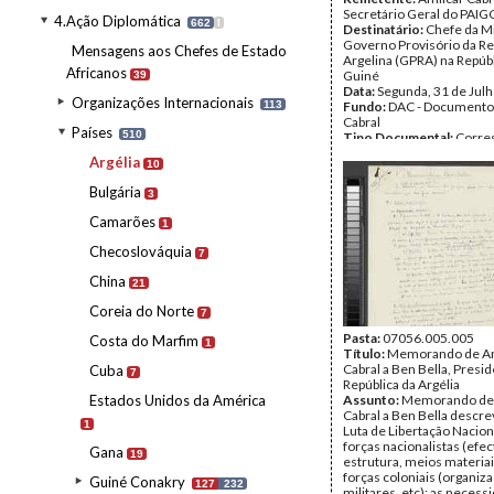
Secretário Geral do PAIG
4.Ação Diplomática
662
I
Destinatário:
Chefe da M
Governo Provisório da Re
Mensagens aos Chefes de Estado
Argelina (GPRA) na Repúbl
Africanos
Guiné
39
Data:
Segunda, 31 de Jul
Organizações Internacionais
113
Fundo:
DAC - Documento
Cabral
Países
510
Tipo Documental:
Corre
Página(s):
5
Argélia
10
Bulgária
3
Camarões
1
Checoslováquia
7
China
21
Coreia do Norte
7
Pasta:
07056.005.005
Costa do Marfim
1
Título:
Memorando de Am
Cabral a Ben Bella, Presi
Cuba
7
República da Argélia
Estados Unidos da América
Assunto:
Memorando de 
Cabral a Ben Bella descr
1
Luta de Libertação Nacion
forças nacionalistas (efec
Gana
19
estrutura, meios materiais
forças coloniais (organiza
Guiné Conakry
127
232
militares, etc); as neces