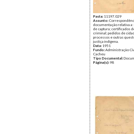
Pasta:
11197.029
Assunto:
Correspondênci
documentação relativa a
de captura; certificados d
criminal; pedidos de cida
processos e outras quest
justiça indígena.
Data:
1951
Fundo:
Administração Civ
Cacheu
Tipo Documental:
Docum
Página(s):
98