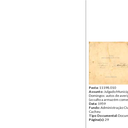
Pasta:
11198.010
Assunto:
Julgado Municip
Domingos: autos de aver
(assalto a armazém comer
Data:
1959
Fundo:
Administração Civ
Cacheu
Tipo Documental:
Docum
Página(s):
29