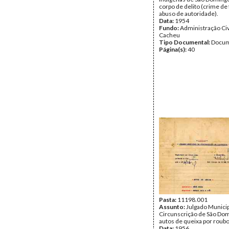
corpo de delito (crime de
abuso de autoridade).
Data:
1954
Fundo:
Administração Civ
Cacheu
Tipo Documental:
Docum
Página(s):
40
Pasta:
11198.001
Assunto:
Julgado Municip
Circunscrição de São Do
autos de queixa por roubo
Data:
1956