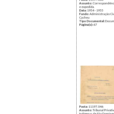
Assunto:
Correspondênci
e expedida.
Data:
1954 - 1955
Fundo:
Administração Civ
Cacheu
Tipo Documental:
Docum
Página(s):
67
Pasta:
11197.046
Assunto:
Tribunal Privati
Indígenas de São Domingo