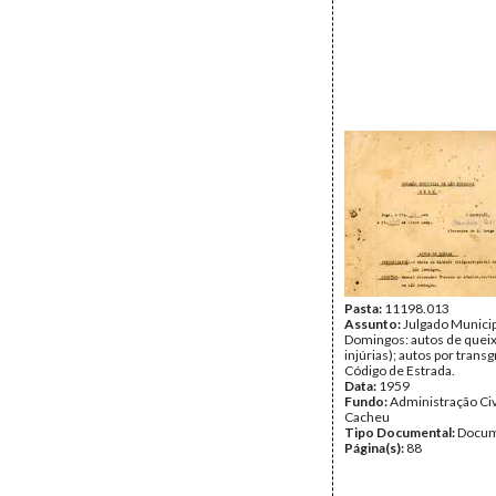
Pasta:
11198.013
Assunto:
Julgado Municip
Domingos: autos de queix
injúrias); autos por trans
Código de Estrada.
Data:
1959
Fundo:
Administração Civ
Cacheu
Tipo Documental:
Docum
Página(s):
88