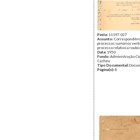
Pasta:
11197.027
Assunto:
Correspondência
processos sumários verba
processo relativo a roubo
Data:
1950
Fundo:
Administração Civ
Cacheu
Tipo Documental:
Docum
Página(s):
8