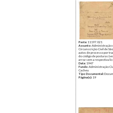
Pasta:
11197.021
Assunto:
Administração 
Circunscrição Civil de Sã
autos de processo por tr
do código de posturas (v
arroz sem a respectiva lic
Data:
1947
Fundo:
Administração Civ
Cacheu
Tipo Documental:
Docum
Página(s):
19