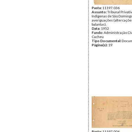
Pasta:
11197.036
Assunto:
Tribunal Privati
Indígenas de São Domingo
averiguações (altercaçõe
balantas).
Data:
1952
Fundo:
Administração Civ
Cacheu
Tipo Documental:
Docum
Página(s):
19
Pasta:
11197.006