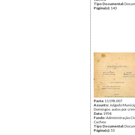
Tipo Documental:
Docum
Página(s):
143
Pasta:
11198.007
Assunto:
Julgado Municip
Domingos: autos por crim
Data:
1958
Fundo:
Administração Civ
Cacheu
Tipo Documental:
Docum
Página(s):
53