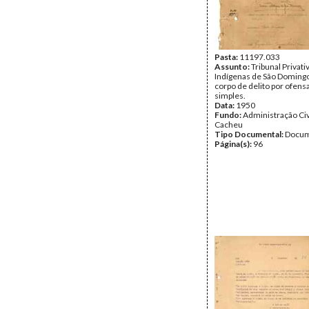
Pasta:
11197.033
Assunto:
Tribunal Privati
Indígenas de São Domingo
corpo de delito por ofens
simples.
Data:
1950
Fundo:
Administração Civ
Cacheu
Tipo Documental:
Docum
Página(s):
96