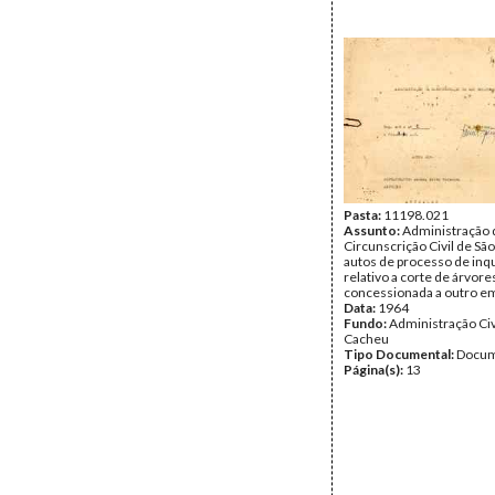
Pasta:
11198.021
Assunto:
Administração 
Circunscrição Civil de Sã
autos de processo de inq
relativo a corte de árvor
concessionada a outro e
Data:
1964
Fundo:
Administração Civ
Cacheu
Tipo Documental:
Docum
Página(s):
13