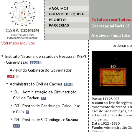
ARQUIVOS
GUIAS DE PESQUISA
Total de resultados:
PROJETO
PARCERIAS
Correspondência:
2
Arquivos
>
Instituto 
Cacheu
>
B4 - Postos
Voltar aos arquivos
ordenar po
Instituto Nacional de Estudos e Pesquisa (INEP)
- Guiné-Bissau
5905
I
A7-Fundo Gabinete do Governador
149
I
Administração Civil de Cacheu
220
I
B1 - Administração da Circunscrição
Civil de Cacheu
Pasta:
11198.023
70
Assunto:
Livro de registo
B3 - Postos de Canchungo, Calequisse
movimento de presos, Ci
Civil de São Domingos, 19
e Caio
2
actas de tomada de posse
indígenas.
B4 - Postos de S. Domingos e Suzana
Data:
1922 - 1930
127
Fundo:
Administração Civ
Cacheu