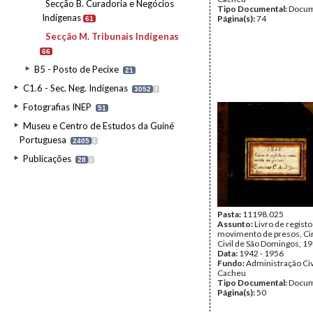
Secção B. Curadoria e Negócios
Tipo Documental:
Docum
Indígenas
Página(s):
74
61
Secção M. Tribunais Indígenas
66
B5 - Posto de Pecixe
21
C1.6 - Sec. Neg. Indígenas
3052
I
Fotografias INEP
51
Museu e Centro de Estudos da Guiné
Portuguesa
2405
I
Publicações
28
I
Pasta:
11198.025
Assunto:
Livro de registo
movimento de presos, Ci
Civil de São Domingos, 19
Data:
1942 - 1956
Fundo:
Administração Civ
Cacheu
Tipo Documental:
Docum
Página(s):
50