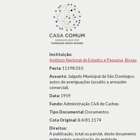
Instituição:
Instituto Nacional de Estudos e Pesquisa, Bissau
Pasta:
11198.010
Assunto:
Julgado Municipal de São Domingos:
autos de averiguações (assalto a armazém
comercial).
Data:
1959
Fundo:
Administração Civil de Cacheu
Tipo Documental:
Documentos
Cota Original:
B.4/81.1174
Direitos:
A publicação, total ou parcial, deste documento
exige prévia autorização da entidade