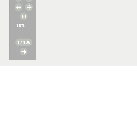
10
%
1
/ 108