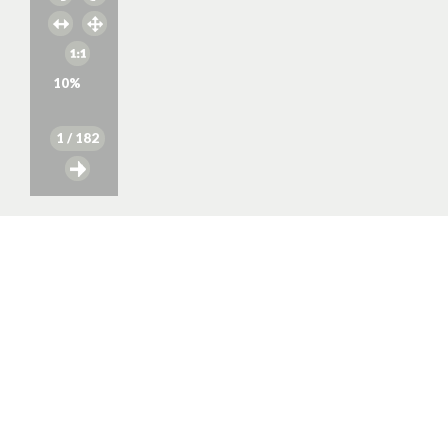
10
%
1
/ 182