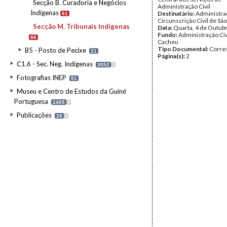
Secção B. Curadoria e Negócios
Administração Civil
Indígenas
Destinatário:
Administra
61
Circunscrição Civil de S
Secção M. Tribunais Indígenas
Data:
Quarta, 4 de Outub
Fundo:
Administração Civ
66
Cacheu
Tipo Documental:
Corre
B5 - Posto de Pecixe
21
Página(s):
2
C1.6 - Sec. Neg. Indígenas
3052
I
Fotografias INEP
51
Museu e Centro de Estudos da Guiné
Portuguesa
2405
I
Publicações
28
I