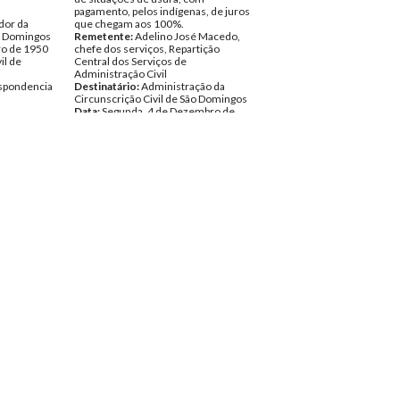
pagamento, pelos indígenas, de juros
dor da
que chegam aos 100%.
ão Domingos
Remetente:
Adelino José Macedo,
ro de 1950
chefe dos serviços, Repartição
il de
Central dos Serviços de
Administração Civil
spondencia
Destinatário:
Administração da
Circunscrição Civil de São Domingos
Data:
Segunda, 4 de Dezembro de
1950
Fundo:
Administração Civil de
Cacheu
Tipo Documental:
Correspondencia
Página(s):
2