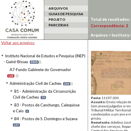
ARQUIVOS
GUIAS DE PESQUISA
Total de resultados:
PROJETO
PARCERIAS
Correspondência:
2
Arquivos
>
Instituto 
Tribunais Indígenas
Voltar aos arquivos
Instituto Nacional de Estudos e Pesquisa (INEP)
- Guiné-Bissau
5905
I
A7-Fundo Gabinete do Governador
149
I
Administração Civil de Cacheu
220
I
B1 - Administração da Circunscrição
Civil de Cacheu
Pasta:
11197.030
70
Assunto:
Envia relação d
B3 - Postos de Canchungo, Calequisse
(em anexo) julgados à rev
Tribunal Militar Territorial
e Caio
2
condenados a um ano e m
prisão.
B4 - Postos de S. Domingos e Suzana
Remetente:
Adelino Jos
127
chefe dos serviços, Repar
Central dos Serviços de