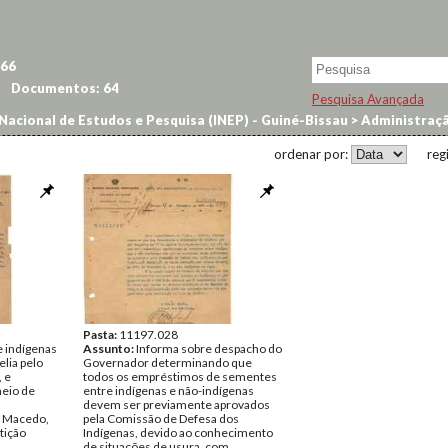
66
Documentos:
64
Pesquisa Avançada
Nacional de Estudos e Pesquisa (INEP) - Guiné-Bissau
>
Administraçã
ordenar por:
reg
Pasta:
11197.028
e indígenas
Assunto:
Informa sobre despacho do
elia pelo
Governador determinando que
, e
todos os empréstimos de sementes
eio de
entre indígenas e não-indígenas
devem ser previamente aprovados
é Macedo,
pela Comissão de Defesa dos
tição
Indígenas, devido ao conhecimento
de situações de usura, com