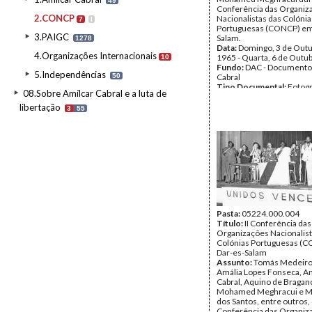
49
Conferência das Organiz
2.CONCP
Nacionalistas das Colónia
7
I
Portuguesas (CONCP) em
3.PAIGC
Salam.
1278
Data:
Domingo, 3 de Outu
4.Organizações Internacionais
1965 - Quarta, 6 de Outu
10
Fundo:
DAC - Documento
5.Independências
50
Cabral
Tipo Documental:
Fotogr
08.Sobre Amílcar Cabral e a luta de
Página(s):
3
libertação
3
55
Pasta:
05224.000.004
Título:
II Conferência das
Organizações Nacionalist
Colónias Portuguesas (
Dar-es-Salam
Assunto:
Tomás Medeiro
Amália Lopes Fonseca, A
Cabral, Aquino de Bragan
Mohamed Meghracui e M
dos Santos, entre outros, 
Conferência das Organiz