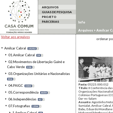
ARQUIVOS
GUIAS DE PESQUISA
PROJETO
PARCERIAS
Info
Arquivos
>
Amílcar C
Voltar aos arquivos
ordenar po
Amílcar Cabral
10202
I
01.Amílcar Cabral
39
I
02.Movimentos de Libertação Guiné e
Cabo Verde
336
I
03.Organizações Unitárias e Nacionalistas
304
I
Pasta:
05223.000.012
04.PAIGC
3382
I
Título:
II Conferência das
Organizações Nacionalist
05.Correspondência
4650
I
Colónias Portuguesas (
Dar-es-Salam
06.Independências
42
I
Assunto:
Agostinho Neto
Sumialat, Amílcar Cabra
07.Fotografias
1394
I
Babu, Eduardo Mondlane
1.Amílcar Cabral
Mohamed Meghracui duran