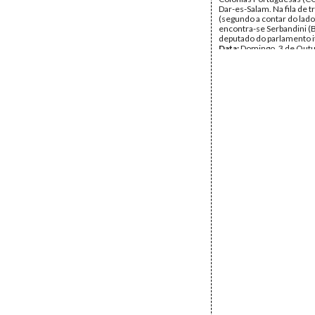
Dar-es-Salam. Na fila de t
(segundo a contar do lado 
encontra-se Serbandini (B
deputado do parlamento it
Data:
Domingo, 3 de Outu
1965 - Quarta, 6 de Outu
Fundo:
Arquivo Amílcar C
Tipo Documental:
Fotogr
Página(s):
1