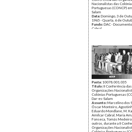
Nacionalistas das Colónia
Portuguesas (CONCP) em
Salam
Data:
Domingo, 3 de Outu
1965 - Quarta, 6 de Outu
Fundo:
DAC - Documento
Cabral
Tipo Documental:
Fotogr
Página(s):
3
Pasta:
10078.001.035
Título:
II Conferência das
Organizações Nacionalist
Colónias Portuguesas (
Dar-es-Salam
Assunto:
Marcelino dos 
Óscar Monteiro, Agostin
Eduardo Mondlane, M. Ka
Amílcar Cabral, Maria Am
Fonseca, Tomás Medeiros
outros, durante a II Conf
Organizações Nacionalist
Colónias Portuguesas (