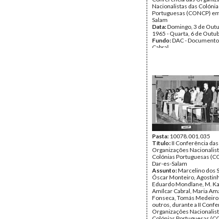
Nacionalistas das Colónia
Portuguesas (CONCP) em
Salam
Data:
Domingo, 3 de Outu
1965 - Quarta, 6 de Outu
Fundo:
DAC - Documento
Cabral
Tipo Documental:
Fotogr
Página(s):
3
Pasta:
10078.001.035
Título:
II Conferência das
Organizações Nacionalist
Colónias Portuguesas (
Dar-es-Salam
Assunto:
Marcelino dos 
Óscar Monteiro, Agostin
Eduardo Mondlane, M. Ka
Amílcar Cabral, Maria Am
Fonseca, Tomás Medeiros
outros, durante a II Conf
Organizações Nacionalist
Colónias Portuguesas (