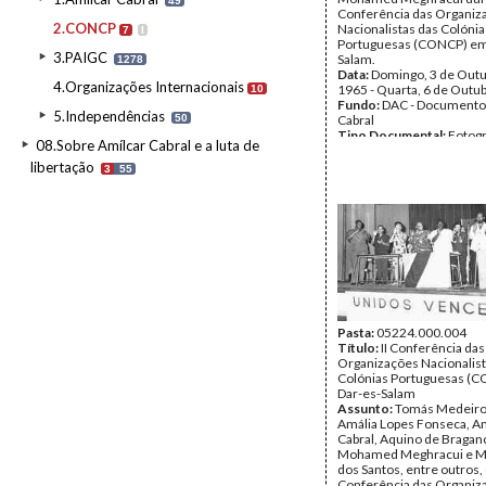
49
Conferência das Organiz
2.CONCP
Nacionalistas das Colónia
7
I
Portuguesas (CONCP) em
3.PAIGC
Salam.
1278
Data:
Domingo, 3 de Outu
4.Organizações Internacionais
1965 - Quarta, 6 de Outu
10
Fundo:
DAC - Documento
5.Independências
50
Cabral
Tipo Documental:
Fotogr
08.Sobre Amílcar Cabral e a luta de
Página(s):
3
libertação
3
55
Pasta:
05224.000.004
Título:
II Conferência das
Organizações Nacionalist
Colónias Portuguesas (
Dar-es-Salam
Assunto:
Tomás Medeiro
Amália Lopes Fonseca, A
Cabral, Aquino de Bragan
Mohamed Meghracui e M
dos Santos, entre outros, 
Conferência das Organiz