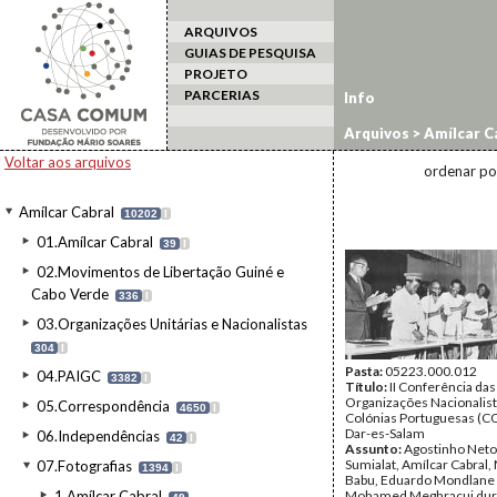
ARQUIVOS
GUIAS DE PESQUISA
PROJETO
PARCERIAS
Info
Arquivos
>
Amílcar C
Voltar aos arquivos
ordenar po
Amílcar Cabral
10202
I
01.Amílcar Cabral
39
I
02.Movimentos de Libertação Guiné e
Cabo Verde
336
I
03.Organizações Unitárias e Nacionalistas
304
I
Pasta:
05223.000.012
04.PAIGC
3382
I
Título:
II Conferência das
Organizações Nacionalist
05.Correspondência
4650
I
Colónias Portuguesas (
Dar-es-Salam
06.Independências
42
I
Assunto:
Agostinho Neto
Sumialat, Amílcar Cabra
07.Fotografias
1394
I
Babu, Eduardo Mondlane
1.Amílcar Cabral
Mohamed Meghracui duran