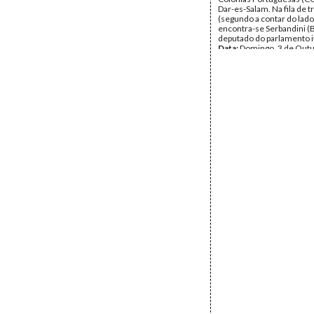
Dar-es-Salam. Na fila de t
(segundo a contar do lado 
encontra-se Serbandini (B
deputado do parlamento it
Data:
Domingo, 3 de Outu
1965 - Quarta, 6 de Outu
Fundo:
Arquivo Amílcar C
Tipo Documental:
Fotogr
Página(s):
1