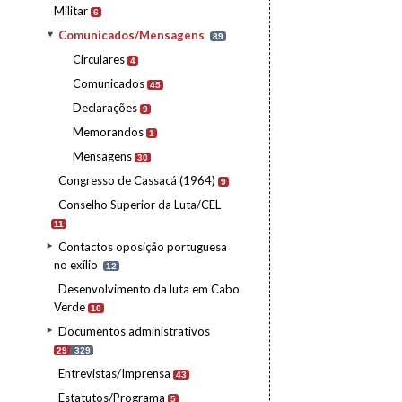
Militar
6
Comunicados/Mensagens
89
Circulares
4
Comunicados
45
Declarações
9
Memorandos
1
Mensagens
30
Congresso de Cassacá (1964)
9
Conselho Superior da Luta/CEL
11
Contactos oposição portuguesa
no exílio
12
Desenvolvimento da luta em Cabo
Verde
10
Documentos administrativos
29
329
Entrevistas/Imprensa
43
Estatutos/Programa
5