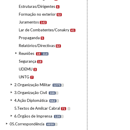
Estruturas/Dirigentes
6
Formação no exterior
52
Juramentos
142
Lar de Combatentes/Conakry
41
Propaganda
5
Relatórios/Directivas
62
Reuniões
18
114
Segurança
18
UDEMU
3
UNTG
7
2.Organização Militar
1275
I
3.Organização Civil
166
I
4.Ação Diplomática
662
I
5.Textos de Amílcar Cabral
71
I
6.Órgãos de Imprensa
128
I
05.Correspondência
4650
I