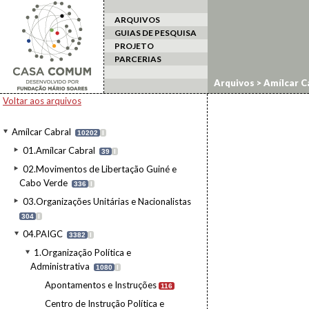
ARQUIVOS
GUIAS DE PESQUISA
PROJETO
PARCERIAS
Arquivos
>
Amílcar C
Comunicados/Mensa
Voltar aos arquivos
Amílcar Cabral
10202
I
01.Amílcar Cabral
39
I
02.Movimentos de Libertação Guiné e
Cabo Verde
336
I
03.Organizações Unitárias e Nacionalistas
304
I
04.PAIGC
3382
I
1.Organização Política e
Administrativa
1080
I
Apontamentos e Instruções
116
Centro de Instrução Política e