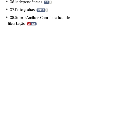
06.Independências
42
I
07.Fotografias
1394
I
08.Sobre Amílcar Cabral e a luta de
libertação
3
55