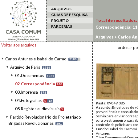
ARQUIVOS
GUIAS DE PESQUISA
Total de resultados:
PROJETO
PARCERIAS
Correspondência:
11
Arquivos
>
Carlos An
Voltar aos arquivos
ordenar po
Carlos Antunes e Isabel do Carmo
2180
I
Arquivo de Paris
1789
01.Documentos
1221
02.Correspondência
140
03.Imprensa
378
04.Fotografias
6
45
Pasta:
09849.085
Assunto:
Envelopes de v
05.Registos audiovisuais
5
proveniências: consulado
Servia para enviar corre
Partido Revolucionário do Proletariado-
para o estrangeiro, para il
Brigadas Revolucionárias
391
controle da polícia aos co
Fundo:
Isabel do Carmo/
Antunes
Tipo Documental:
Docum