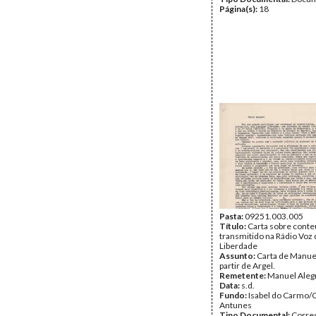
Página(s):
18
Pasta:
09251.003.005
Título:
Carta sobre cont
transmitido na Rádio Voz 
Liberdade
Assunto:
Carta de Manuel
partir de Argel.
Remetente:
Manuel Aleg
Data:
s.d.
Fundo:
Isabel do Carmo/
Antunes
Tipo Documental:
Corre