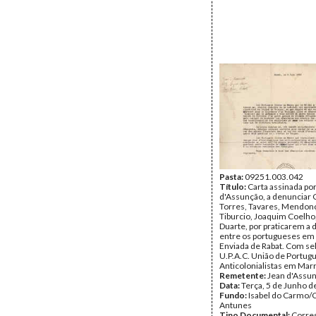
Pasta:
09251.003.042
Título:
Carta assinada po
d'Assunção, a denunciar 
Torres, Tavares, Mendon
Tiburcio, Joaquim Coelho
Duarte, por praticarem a 
entre os portugueses em
Enviada de Rabat. Com se
U.P.A.C. União de Portug
Anticolonialistas em Mar
Remetente:
Jean d'Assu
Data:
Terça, 5 de Junho d
Fundo:
Isabel do Carmo/
Antunes
Tipo Documental:
Corre