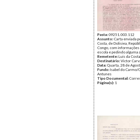
Pasta:
09251.003.112
Assunto:
Carta enviada p
Costa, de Dolisiea, Repúbl
Congo, com informações
escola e pedindo alguma 
Remetente:
Luis da Cost
Destinatário:
Victor Carv
Data:
Quarta, 28 de Agos
Fundo:
Isabel do Carmo/
Antunes
Tipo Documental:
Corre
Página(s):
1