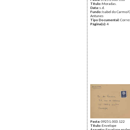
Título:
Moradas.
Data:
s.d.
Fundo:
Isabel do Carmo/
Antunes
Tipo Documental:
Corre
Página(s):
4
Pasta:
09251.003.122
Título:
Envelope
Assunto:
Envelope ender