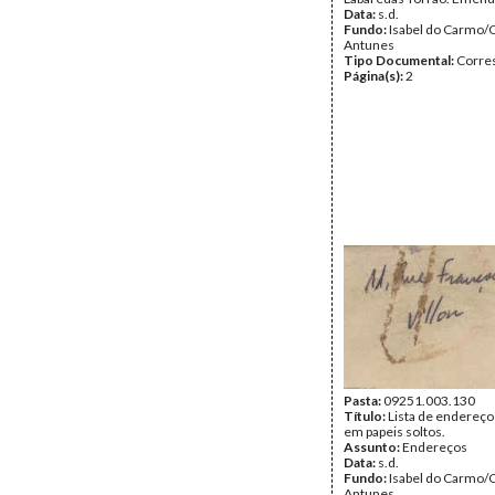
Data:
s.d.
Fundo:
Isabel do Carmo/
Antunes
Tipo Documental:
Corre
Página(s):
2
Pasta:
09251.003.130
Título:
Lista de endereço
em papeis soltos.
Assunto:
Endereços
Data:
s.d.
Fundo:
Isabel do Carmo/
Antunes