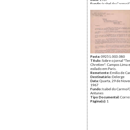
Fundo:
Isabel do Carmo/
Antunes
Tipo Documental:
Corre
Página(s):
16
Pasta:
09251.003.080
Título:
Sobre o jornal "T
Chretien". Campos Lima e
exilado em Paris.
Remetente:
Emílio de C
Destinatário:
Delerge
Data:
Quarta, 29 de Nov
1967
Fundo:
Isabel do Carmo/
Antunes
Tipo Documental:
Corre
Página(s):
1