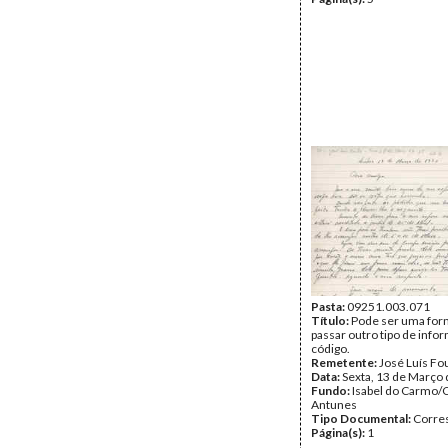
Pasta:
09251.003.071
Título:
Pode ser uma for
passar outro tipo de inf
código.
Remetente:
José Luís Fo
Data:
Sexta, 13 de Março
Fundo:
Isabel do Carmo/
Antunes
Tipo Documental:
Corre
Página(s):
1