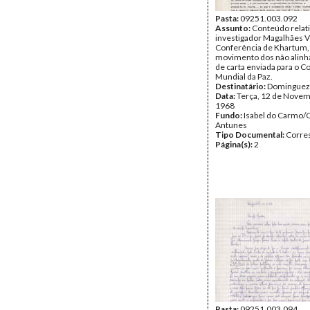
Pasta:
09251.003.092
Assunto:
Conteúdo relati
investigador Magalhães V
Conferência de Khartum,
movimento dos não alinh
de carta enviada para o C
Mundial da Paz.
Destinatário:
Dominguez
Data:
Terça, 12 de Novem
1968
Fundo:
Isabel do Carmo/
Antunes
Tipo Documental:
Corre
Página(s):
2
Pasta:
09251.003.094