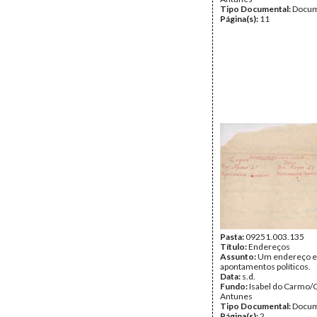
Tipo Documental:
Docum
Página(s):
11
Pasta:
09251.003.135
Título:
Endereços
Assunto:
Um endereço e
apontamentos políticos.
Data:
s.d.
Fundo:
Isabel do Carmo/
Antunes
Tipo Documental:
Docum
Página(s):
2