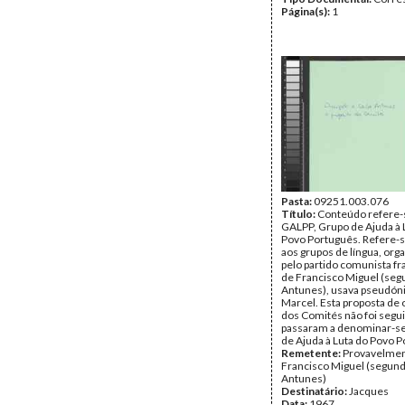
Página(s):
1
Pasta:
09251.003.076
Título:
Conteúdo refere-
GALPP, Grupo de Ajuda à 
Povo Português. Refere
aos grupos de língua, org
pelo partido comunista fr
de Francisco Miguel (seg
Antunes), usava pseudón
Marcel. Esta proposta de 
dos Comités não foi segui
passaram a denominar-s
de Ajuda à Luta do Povo P
Remetente:
Provavelmen
Francisco Miguel (segund
Antunes)
Destinatário:
Jacques
Data:
1967