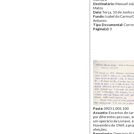
Destinatário:
Manuel Joã
Matos
Data:
Terça, 10 de Junho
Fundo:
Isabel do Carmo/
Antunes
Tipo Documental:
Corre
Página(s):
3
Pasta:
09251.003.100
Assunto:
Excertos de car
por diferentes pessoas, e
um operário da Lisnave, 
Novembro de 1969, a pro
eleições.
Remetente:
Operário da 