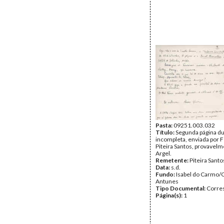
Pasta:
09251.003.032
Título:
Segunda página d
incompleta, enviada por 
Piteira Santos, provavel
Argel.
Remetente:
Piteira Santo
Data:
s.d.
Fundo:
Isabel do Carmo/
Antunes
Tipo Documental:
Corre
Página(s):
1