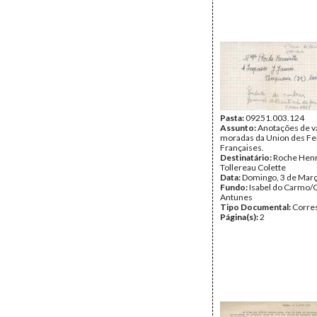
Pasta:
09251.003.124
Assunto:
Anotações de v
moradas da Union des 
Françaises.
Destinatário:
Roche Henr
Tollereau Colette
Data:
Domingo, 3 de Mar
Fundo:
Isabel do Carmo/
Antunes
Tipo Documental:
Corre
Página(s):
2