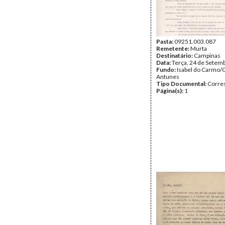
Pasta:
09251.003.087
Remetente:
Murta
Destinatário:
Campinas
Data:
Terça, 24 de Setem
Fundo:
Isabel do Carmo/
Antunes
Tipo Documental:
Corre
Página(s):
1