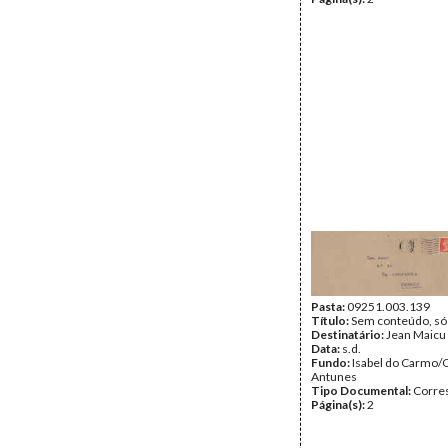
Pasta:
09251.003.139
Título:
Sem conteúdo, só
Destinatário:
Jean Maicu
Data:
s.d.
Fundo:
Isabel do Carmo/
Antunes
Tipo Documental:
Corre
Página(s):
2