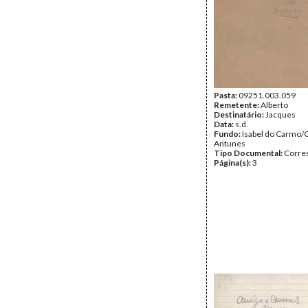
Pasta:
09251.003.059
Remetente:
Alberto
Destinatário:
Jacques
Data:
s.d.
Fundo:
Isabel do Carmo/
Antunes
Tipo Documental:
Corre
Página(s):
3