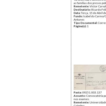
as famílias dos presos polí
Remetente:
Victor Carva
Destinatário:
Ricardo Fél
Data:
Terça, 15 de Abril 
Fundo:
Isabel do Carmo/
Antunes
Tipo Documental:
Corre
Página(s):
1
Pasta:
09251.003.137
Assunto:
Convocatória p
nos exames.
Remetente:
Universidad
Coimbra