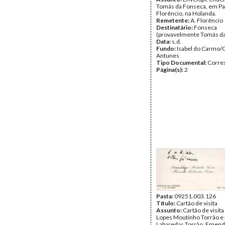
Tomás da Fonseca, em Par
Florêncio, na Holanda.
Remetente:
A. Florêncio
Destinatário:
Fonseca
(provavelmente Tomás d
Data:
s.d.
Fundo:
Isabel do Carmo/
Antunes
Tipo Documental:
Corre
Página(s):
2
Pasta:
09251.003.126
Título:
Cartão de visita
Assunto:
Cartão de visit
Lopes Moutinho Torrão e
Labaredas Torrão. Emend