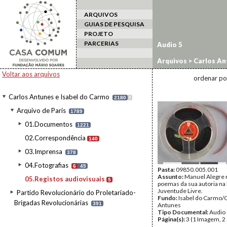
ARQUIVOS
GUIAS DE PESQUISA
PROJETO
PARCERIAS
Audio
5
Arquivos
>
Carlos An
Voltar aos arquivos
ordenar po
Carlos Antunes e Isabel do Carmo
2180
I
Arquivo de Paris
1789
01.Documentos
1221
02.Correspondência
140
03.Imprensa
378
04.Fotografias
6
45
Pasta:
09850.005.001
Assunto:
Manuel Alegre 
05.Registos audiovisuais
5
poemas da sua autoria na
Juventude Livre.
Partido Revolucionário do Proletariado-
Fundo:
Isabel do Carmo/
Brigadas Revolucionárias
391
Antunes
Tipo Documental:
Audio
Página(s):
3 (1 Imagem, 2