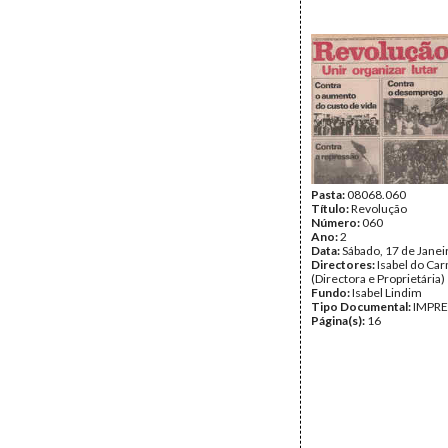
Pasta:
08068.060
Título:
Revolução
Número:
060
Ano:
2
Data:
Sábado, 17 de Janei
Directores:
Isabel do Ca
(Directora e Proprietária)
Fundo:
Isabel Lindim
Tipo Documental:
IMPR
Página(s):
16