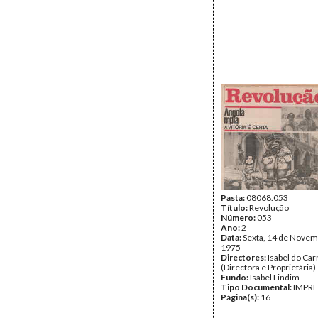
Pasta:
08068.053
Título:
Revolução
Número:
053
Ano:
2
Data:
Sexta, 14 de Novem
1975
Directores:
Isabel do Ca
(Directora e Proprietária)
Fundo:
Isabel Lindim
Tipo Documental:
IMPR
Página(s):
16