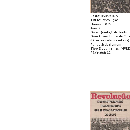
Pasta:
08068.075
Título:
Revolução
Número:
075
Ano:
2
Data:
Quinta, 3 de Junho
Directores:
Isabel do Ca
(Directora e Proprietária)
Fundo:
Isabel Lindim
Tipo Documental:
IMPR
Página(s):
12