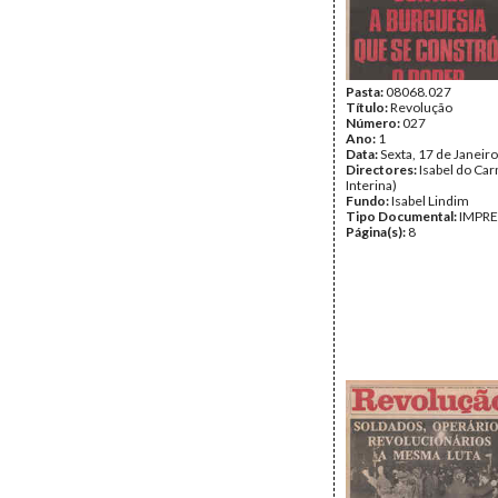
Pasta:
08068.027
Título:
Revolução
Número:
027
Ano:
1
Data:
Sexta, 17 de Janeir
Directores:
Isabel do Car
Interina)
Fundo:
Isabel Lindim
Tipo Documental:
IMPR
Página(s):
8