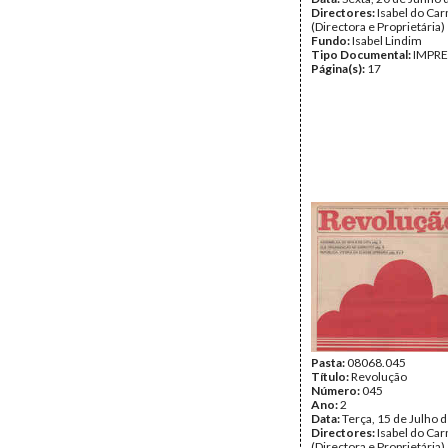
Directores:
Isabel do Ca
(Directora e Proprietária)
Fundo:
Isabel Lindim
Tipo Documental:
IMPR
Página(s):
17
Pasta:
08068.045
Título:
Revolução
Número:
045
Ano:
2
Data:
Terça, 15 de Julho 
Directores:
Isabel do Ca
(Directora e Proprietária)