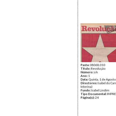
Pasta:
08068.010
Título:
Revolução
Número:
s/n
Ano:
1
Data:
Quinta, 1 de Agost
Directores:
Isabel do Car
Interina)
Fundo:
Isabel Lindim
Tipo Documental:
IMPR
Página(s):
24