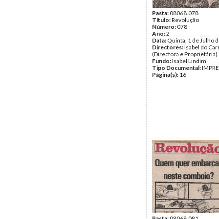
Pasta:
08068.078
Título:
Revolução
Número:
078
Ano:
2
Data:
Quinta, 1 de Julho 
Directores:
Isabel do Ca
(Directora e Proprietária)
Fundo:
Isabel Lindim
Tipo Documental:
IMPR
Página(s):
16
Pasta:
08068.081