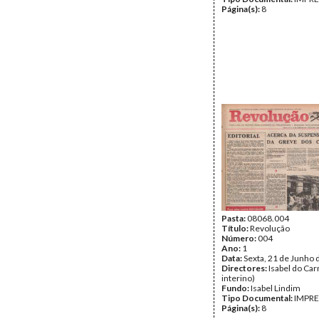
Página(s):
8
Pasta:
08068.004
Título:
Revolução
Número:
004
Ano:
1
Data:
Sexta, 21 de Junho 
Directores:
Isabel do Car
interino)
Fundo:
Isabel Lindim
Tipo Documental:
IMPR
Página(s):
8