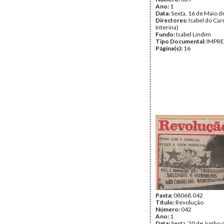
Ano:
1
Data:
Sexta, 16 de Maio d
Directores:
Isabel do Car
Interina)
Fundo:
Isabel Lindim
Tipo Documental:
IMPR
Página(s):
16
Pasta:
08068.042
Título:
Revolução
Número:
042
Ano:
1
Data:
Sexta, 20 de Junho 