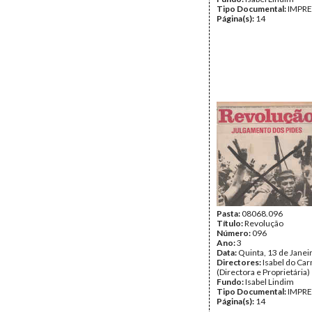
Tipo Documental:
IMPR
Página(s):
14
Pasta:
08068.096
Título:
Revolução
Número:
096
Ano:
3
Data:
Quinta, 13 de Janei
Directores:
Isabel do Ca
(Directora e Proprietária)
Fundo:
Isabel Lindim
Tipo Documental:
IMPR
Página(s):
14