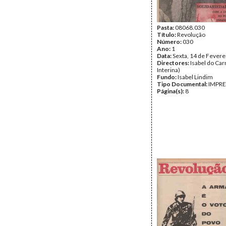
Pasta:
08068.030
Título:
Revolução
Número:
030
Ano:
1
Data:
Sexta, 14 de Fevere
Directores:
Isabel do Car
Interina)
Fundo:
Isabel Lindim
Tipo Documental:
IMPR
Página(s):
8