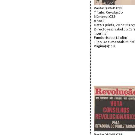
Pasta:
08068.033
Título:
Revolução
Número:
033
Ano:
1
Data:
Quinta, 20 de Març
Directores:
Isabel do Car
Interina)
Fundo:
Isabel Lindim
Tipo Documental:
IMPR
Página(s):
18
Pasta:
08068.036