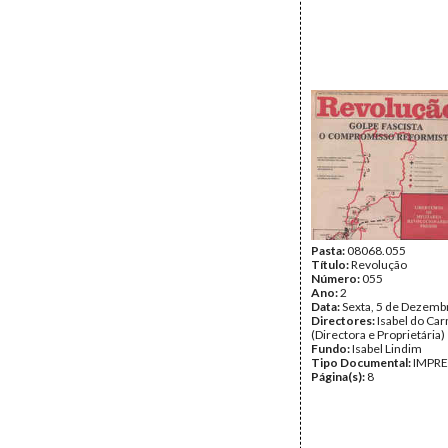
Pasta:
08068.055
Título:
Revolução
Número:
055
Ano:
2
Data:
Sexta, 5 de Dezemb
Directores:
Isabel do Ca
(Directora e Proprietária)
Fundo:
Isabel Lindim
Tipo Documental:
IMPR
Página(s):
8