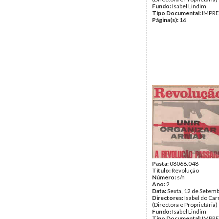
Fundo:
Isabel Lindim
Tipo Documental:
IMPR
Página(s):
16
Pasta:
08068.048
Título:
Revolução
Número:
s/n
Ano:
2
Data:
Sexta, 12 de Setem
Directores:
Isabel do Ca
(Directora e Proprietária)
Fundo:
Isabel Lindim
Tipo Documental:
IMPR