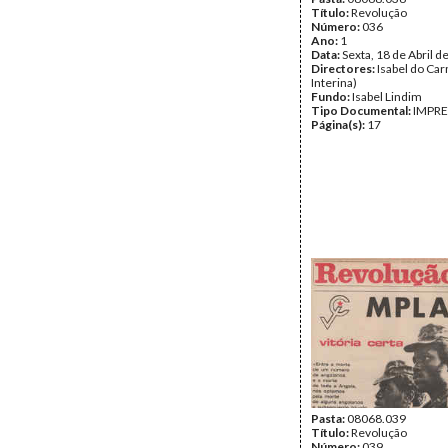
Título:
Revolução
Número:
036
Ano:
1
Data:
Sexta, 18 de Abril d
Directores:
Isabel do Car
Interina)
Fundo:
Isabel Lindim
Tipo Documental:
IMPR
Página(s):
17
Pasta:
08068.039
Título:
Revolução
Número:
039