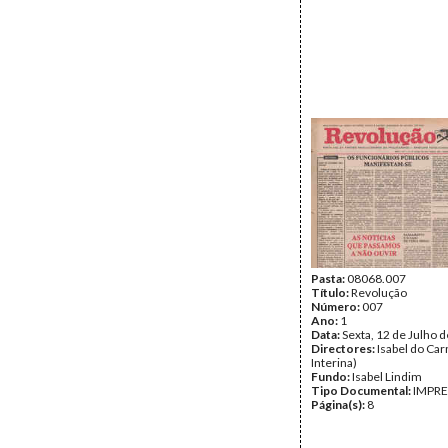
Pasta:
08068.007
Título:
Revolução
Número:
007
Ano:
1
Data:
Sexta, 12 de Julho 
Directores:
Isabel do Car
Interina)
Fundo:
Isabel Lindim
Tipo Documental:
IMPR
Página(s):
8