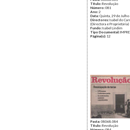
Título:
Revolução
Número:
081
Ano:
2
Data:
Quinta, 29 de Julho
Directores:
Isabel do Ca
(Directora e Proprietária)
Fundo:
Isabel Lindim
Tipo Documental:
IMPR
Página(s):
12
Pasta:
08068.084
Título:
Revolução
Número:
084