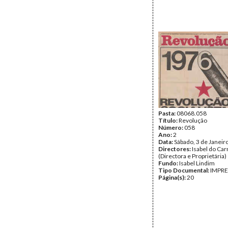
Pasta:
08068.058
Título:
Revolução
Número:
058
Ano:
2
Data:
Sábado, 3 de Janeir
Directores:
Isabel do Ca
(Directora e Proprietária)
Fundo:
Isabel Lindim
Tipo Documental:
IMPR
Página(s):
20