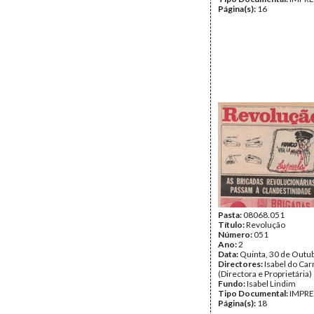
Página(s):
16
Pasta:
08068.051
Título:
Revolução
Número:
051
Ano:
2
Data:
Quinta, 30 de Outu
Directores:
Isabel do Ca
(Directora e Proprietária)
Fundo:
Isabel Lindim
Tipo Documental:
IMPR
Página(s):
18