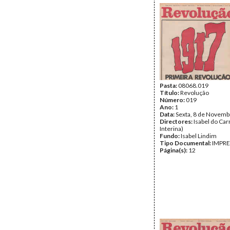
Pasta:
08068.019
Título:
Revolução
Número:
019
Ano:
1
Data:
Sexta, 8 de Novemb
Directores:
Isabel do Car
Interina)
Fundo:
Isabel Lindim
Tipo Documental:
IMPR
Página(s):
12