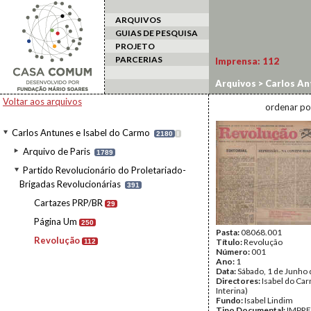
ARQUIVOS
GUIAS DE PESQUISA
PROJETO
PARCERIAS
Imprensa:
112
Arquivos
>
Carlos An
Revolucionárias
>
Re
Voltar aos arquivos
ordenar po
Carlos Antunes e Isabel do Carmo
2180
I
Arquivo de Paris
1789
Partido Revolucionário do Proletariado-
Brigadas Revolucionárias
391
Cartazes PRP/BR
29
Página Um
250
Pasta:
08068.001
Revolução
Título:
Revolução
112
Número:
001
Ano:
1
Data:
Sábado, 1 de Junho
Directores:
Isabel do Car
Interina)
Fundo:
Isabel Lindim
Tipo Documental:
IMPR