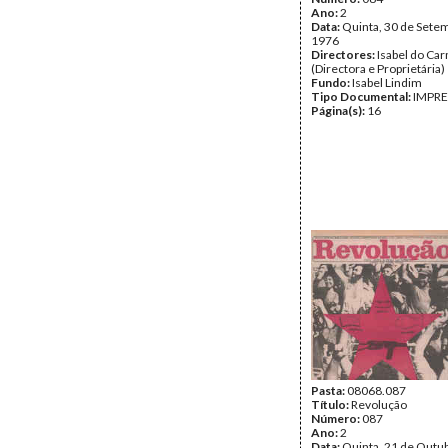
Ano:
2
Data:
Quinta, 30 de Sete
1976
Directores:
Isabel do Ca
(Directora e Proprietária)
Fundo:
Isabel Lindim
Tipo Documental:
IMPR
Página(s):
16
Pasta:
08068.087
Título:
Revolução
Número:
087
Ano:
2
Data:
Quinta, 21 de Outu