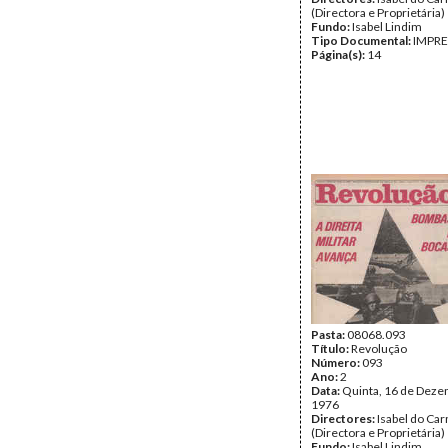
(Directora e Proprietária)
Fundo:
Isabel Lindim
Tipo Documental:
IMPR
Página(s):
14
Pasta:
08068.093
Título:
Revolução
Número:
093
Ano:
2
Data:
Quinta, 16 de Deze
1976
Directores:
Isabel do Ca
(Directora e Proprietária)
Fundo:
Isabel Lindim