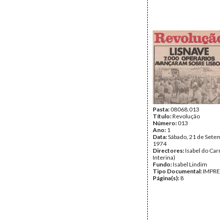
Pasta:
08068.013
Título:
Revolução
Número:
013
Ano:
1
Data:
Sábado, 21 de Sete
1974
Directores:
Isabel do Car
Interina)
Fundo:
Isabel Lindim
Tipo Documental:
IMPR
Página(s):
8