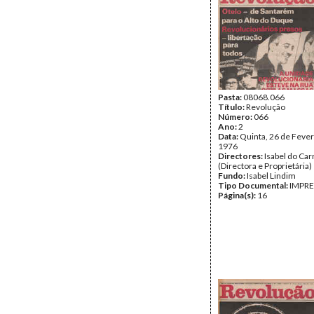
Pasta:
08068.066
Título:
Revolução
Número:
066
Ano:
2
Data:
Quinta, 26 de Fever
1976
Directores:
Isabel do Ca
(Directora e Proprietária)
Fundo:
Isabel Lindim
Tipo Documental:
IMPR
Página(s):
16