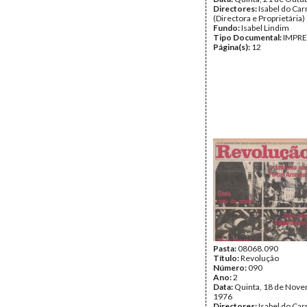
Directores:
Isabel do Ca
(Directora e Proprietária)
Fundo:
Isabel Lindim
Tipo Documental:
IMPR
Página(s):
12
Pasta:
08068.090
Título:
Revolução
Número:
090
Ano:
2
Data:
Quinta, 18 de Nov
1976
Directores:
Isabel do Ca