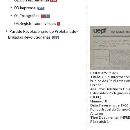
02.Correspondência
140
03.Imprensa
378
04.Fotografias
6
45
05.Registos audiovisuais
5
Partido Revolucionário do Proletariado-
Brigadas Revolucionárias
391
Pasta:
09619.023
Título:
UEPF Information.
l'Union des Étudiants Por
France
Assunto:
Boletim da Uni
Estudantes Portugueses
(UEPF).
Número:
8
Data:
Fevereiro de 1966
Fundo:
Isabel do Carmo/
Antunes
Tipo Documental:
IMPR
Página(s):
14