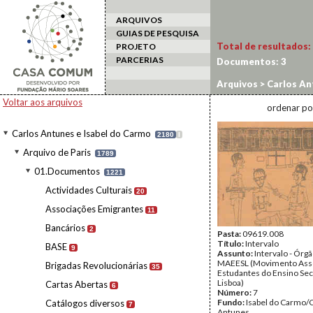
ARQUIVOS
GUIAS DE PESQUISA
Total de resultados:
PROJETO
PARCERIAS
Documentos:
3
Arquivos
>
Carlos An
Voltar aos arquivos
ordenar po
Carlos Antunes e Isabel do Carmo
2180
I
Arquivo de Paris
1789
01.Documentos
1221
Actividades Culturais
20
Associações Emigrantes
11
Bancários
2
Pasta:
09619.008
Título:
Intervalo
BASE
9
Assunto:
Intervalo - Órg
MAEESL (Movimento Asso
Brigadas Revolucionárias
35
Estudantes do Ensino Se
Lisboa)
Cartas Abertas
6
Número:
7
Fundo:
Isabel do Carmo/
Catálogos diversos
7
Antunes