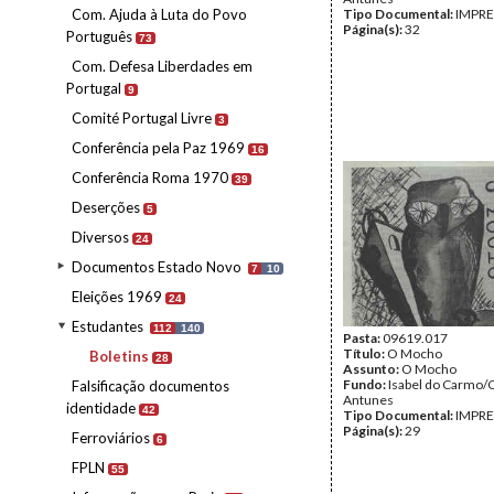
Com. Ajuda à Luta do Povo
Tipo Documental:
IMPR
Página(s):
32
Português
73
Com. Defesa Liberdades em
Portugal
9
Comité Portugal Livre
3
Conferência pela Paz 1969
16
Conferência Roma 1970
39
Deserções
5
Diversos
24
Documentos Estado Novo
7
10
Eleições 1969
24
Estudantes
112
140
Pasta:
09619.017
Título:
O Mocho
Boletins
28
Assunto:
O Mocho
Fundo:
Isabel do Carmo/
Falsificação documentos
Antunes
identidade
42
Tipo Documental:
IMPR
Página(s):
29
Ferroviários
6
FPLN
55