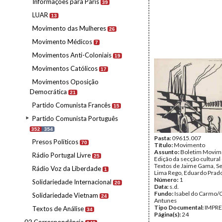
Informações para Paris
39
LUAR
13
Movimento das Mulheres
26
Movimento Médicos
7
Movimentos Anti-Coloniais
19
Movimentos Católicos
17
Movimentos Oposição
Democrática
21
Partido Comunista Francês
15
Partido Comunista Português
352
354
Pasta:
09615.007
Presos Políticos
70
Título:
Movimento
Assunto:
Boletim Movim
Rádio Portugal Livre
25
Edição da secção cultural
Textos de Jaime Gama, Se
Rádio Voz da Liberdade
1
Lima Rego, Eduardo Prad
Número:
1
Solidariedade Internacional
20
Data:
s.d.
Fundo:
Isabel do Carmo/
Solidariedade Vietnam
24
Antunes
Tipo Documental:
IMPR
Textos de Análise
34
Página(s):
24