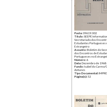
Pasta:
09619.002
Título:
SEEPE Informatio
Secretariado dos Encontr
Estudantes Portugueses 
Estrangeiro
Assunto:
Boletim do Sec
dos Encontros de Estuda
Portugueses no Estrangei
Número:
6
Data:
Dezembro de 1968
Fundo:
Isabel do Carmo/
Antunes
Tipo Documental:
IMPR
Página(s):
52