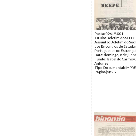
Pasta:
09619.001
Título:
Boletim do SEEPE
Assunto:
Boletim do Sec
dos Encontros de Estuda
Portugueses no Estrangei
Data:
domingo, 8 de junh
Fundo:
Isabel do Carmo/
Antunes
Tipo Documental:
IMPR
Página(s):
28