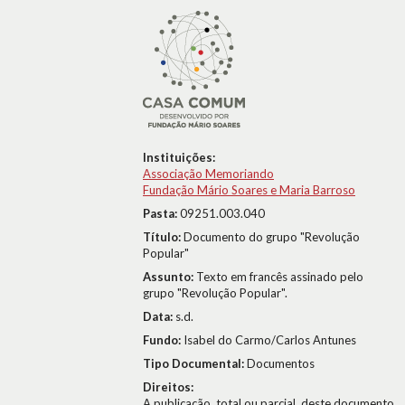
Instituições:
Associação Memoriando
Fundação Mário Soares e Maria Barroso
Pasta:
09251.003.040
Título:
Documento do grupo "Revolução
Popular"
Assunto:
Texto em francês assinado pelo
grupo "Revolução Popular".
Data:
s.d.
Fundo:
Isabel do Carmo/Carlos Antunes
Tipo Documental:
Documentos
Direitos:
A publicação, total ou parcial, deste documento