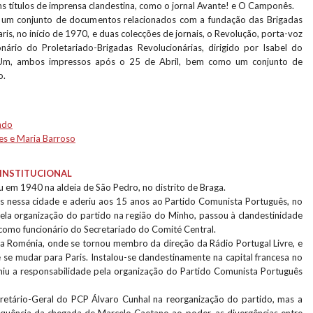
uns títulos de imprensa clandestina, como o jornal Avante! e O Camponês.
 um conjunto de documentos relacionados com a fundação das Brigadas
ris, no início de 1970, e duas colecções de jornais, o Revolução, porta-voz
nário do Proletariado-Brigadas Revolucionárias, dirigido por Isabel do
Um, ambos impressos após o 25 de Abril, bem como um conjunto de
o.
ndo
es e Maria Barroso
INSTITUCIONAL
 em 1940 na aldeia de São Pedro, no distrito de Braga.
s nessa cidade e aderiu aos 15 anos ao Partido Comunista Português, no
ela organização do partido na região do Minho, passou à clandestinidade
como funcionário do Secretariado do Comité Central.
a Roménia, onde se tornou membro da direção da Rádio Portugal Livre, e
se mudar para Paris. Instalou-se clandestinamente na capital francesa no
miu a responsabilidade pela organização do Partido Comunista Português
retário-Geral do PCP Álvaro Cunhal na reorganização do partido, mas a