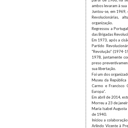
partir de 1968, na s
ambos levaram à sua 
Juntou-se, em 1969, 
Revolucionárias, a
organização.
Regressou a Portuga
das Brigadas Revoluci
Em 1973, após a cisão
Partido Revolucioná
"Revolução" (1974-19
1978, juntamente com
preso preventivament
sua libertação.
Foi um dos organizad
Museu da República 
Carmo e Francisco C
Europa”.
Em abril de 2014, est
Morreu a 23 de janei
Maria Isabel Augusta 
de 1940.
Iniciou a colaboraçã
Arlindo Vicente à Pr