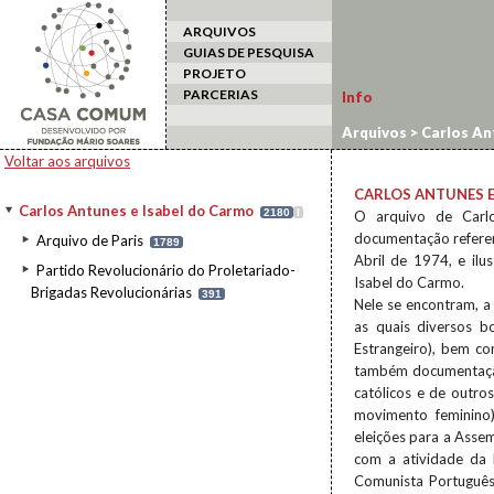
ARQUIVOS
GUIAS DE PESQUISA
PROJETO
PARCERIAS
Info
Arquivos
>
Carlos An
Voltar aos arquivos
CARLOS ANTUNES E
Carlos Antunes e Isabel do Carmo
2180
I
O arquivo de Carlo
documentação referen
Arquivo de Paris
1789
Abril de 1974, e ilu
Partido Revolucionário do Proletariado-
Isabel do Carmo.
Brigadas Revolucionárias
391
Nele se encontram, a 
as quais diversos b
Estrangeiro), bem co
também documentação 
católicos e de outr
movimento feminino
eleições para a Asse
com a atividade da 
Comunista Português,