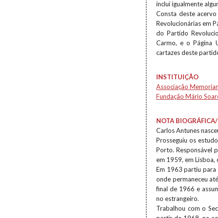
inclui igualmente alg
Consta deste acervo
Revolucionárias em Pa
do Partido Revolucio
Carmo, e o Página 
cartazes deste partid
INSTITUIÇÃO
Associação Memoria
Fundação Mário Soar
NOTA BIOGRÁFICA/
Carlos Antunes nasceu
Prosseguiu os estudo
Porto. Responsável p
em 1959, em Lisboa, 
Em 1963 partiu para 
onde permaneceu até 
final de 1966 e assu
no estrangeiro.
Trabalhou com o Sec