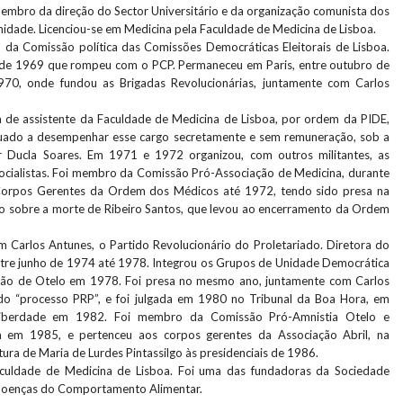
membro da direção do Sector Universitário e da organização comunista dos
nidade. Licenciou-se em Medicina pela Faculdade de Medicina de Lisboa.
da Comissão política das Comissões Democráticas Eleitorais de Lisboa.
 de 1969 que rompeu com o PCP. Permaneceu em Paris, entre outubro de
0, onde fundou as Brigadas Revolucionárias, juntamente com Carlos
a de assistente da Faculdade de Medicina de Lisboa, por ordem da PIDE,
uado a desempenhar esse cargo secretamente e sem remuneração, sob a
r Ducla Soares. Em 1971 e 1972 organizou, com outros militantes, as
cialistas. Foi membro da Comissão Pró-Associação de Medicina, durante
Corpos Gerentes da Ordem dos Médicos até 1972, tendo sido presa na
o sobre a morte de Ribeiro Santos, que levou ao encerramento da Ordem
 Carlos Antunes, o Partido Revolucionário do Proletariado. Diretora do
ntre junho de 1974 até 1978. Integrou os Grupos de Unidade Democrática
ição de Otelo em 1978. Foi presa no mesmo ano, juntamente com Carlos
do “processo PRP”, e foi julgada em 1980 no Tribunal da Boa Hora, em
liberdade em 1982. Foi membro da Comissão Pró-Amnistia Otelo e
a em 1985, e pertenceu aos corpos gerentes da Associação Abril, na
ura de Maria de Lurdes Pintassilgo às presidenciais de 1986.
culdade de Medicina de Lisboa. Foi uma das fundadoras da Sociedade
 Doenças do Comportamento Alimentar.