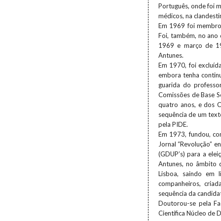
Português, onde foi 
médicos, na clandesti
Em 1969 foi membro 
Foi, também, no ano
1969 e março de 197
Antunes.
Em 1970, foi excluíd
embora tenha contin
guarida do professo
Comissões de Base So
quatro anos, e dos 
sequência de um text
pela PIDE.
Em 1973, fundou, com
Jornal “Revolução” e
(GDUP’s) para a ele
Antunes, no âmbito 
Lisboa, saindo em 
companheiros, criad
sequência da candidat
Doutorou-se pela Fa
Científica Núcleo de