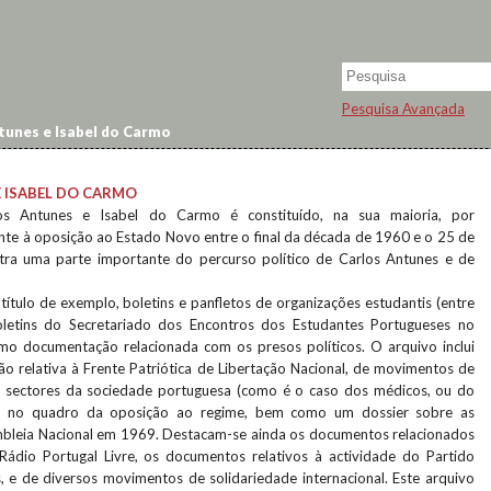
Pesquisa Avançada
tunes e Isabel do Carmo
 ISABEL DO CARMO
s Antunes e Isabel do Carmo é constituído, na sua maioria, por
te à oposição ao Estado Novo entre o final da década de 1960 e o 25 de
stra uma parte importante do percurso político de Carlos Antunes e de
título de exemplo, boletins e panfletos de organizações estudantis (entre
oletins do Secretariado dos Encontros dos Estudantes Portugueses no
mo documentação relacionada com os presos políticos. O arquivo inclui
relativa à Frente Patriótica de Libertação Nacional, de movimentos de
os sectores da sociedade portuguesa (como é o caso dos médicos, ou do
) no quadro da oposição ao regime, bem como um dossier sobre as
mbleia Nacional em 1969. Destacam-se ainda os documentos relacionados
Rádio Portugal Livre, os documentos relativos à actividade do Partido
 e de diversos movimentos de solidariedade internacional. Este arquivo