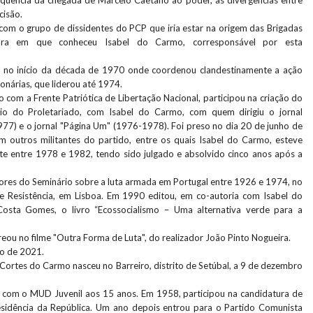
equência da chegada de Marcelo Caetano ao poder, as divergências entre
cisão.
com o grupo de dissidentes do PCP que iria estar na origem das Brigadas
ltura em que conheceu Isabel do Carmo, corresponsável por esta
l no início da década de 1970 onde coordenou clandestinamente a ação
onárias, que liderou até 1974.
 com a Frente Patriótica de Libertação Nacional, participou na criação do
rio do Proletariado, com Isabel do Carmo, com quem dirigiu o jornal
77) e o jornal "Página Um" (1976-1978). Foi preso no dia 20 de junho de
 outros militantes do partido, entre os quais Isabel do Carmo, esteve
e entre 1978 e 1982, tendo sido julgado e absolvido cinco anos após a
ores do Seminário sobre a luta armada em Portugal entre 1926 e 1974, no
e Resistência, em Lisboa. Em 1990 editou, em co-autoria com Isabel do
osta Gomes, o livro “Ecossocialismo – Uma alternativa verde para a
reou no filme "Outra Forma de Luta", do realizador João Pinto Nogueira.
ro de 2021.
Cortes do Carmo nasceu no Barreiro, distrito de Setúbal, a 9 de dezembro
o com o MUD Juvenil aos 15 anos. Em 1958, participou na candidatura de
esidência da República. Um ano depois entrou para o Partido Comunista