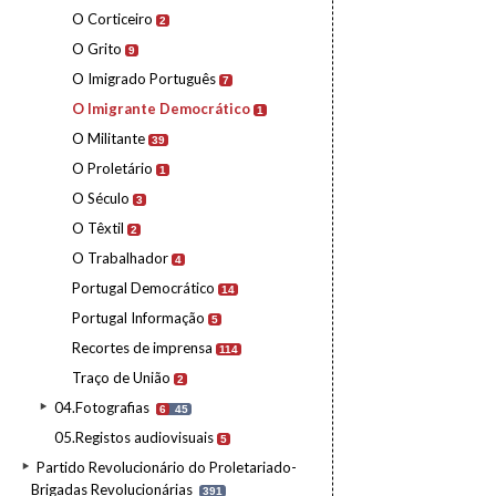
O Corticeiro
2
O Grito
9
O Imigrado Português
7
O Imigrante Democrático
1
O Militante
39
O Proletário
1
O Século
3
O Têxtil
2
O Trabalhador
4
Portugal Democrático
14
Portugal Informação
5
Recortes de imprensa
114
Traço de União
2
04.Fotografias
6
45
05.Registos audiovisuais
5
Partido Revolucionário do Proletariado-
Brigadas Revolucionárias
391