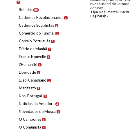
2
Fundo:
Isabel do Carmo/
Antunes
Boletins
38
Tipo Documental:
IMPR
Página(s):
7
Cadernos Revolucionários
1
Cadernos Socialistas
1
Comércio do Funchal
1
Correio Português
1
Diário da Manhã
4
France Nouvelle
1
L'Humanité
1
Liberdade
8
Luso-Canadiano
1
Manifesto
1
Nós, Portugal.
1
Notícias da Amadora
4
Novedades de Moscu
1
O Camponês
6
O Comunista
4