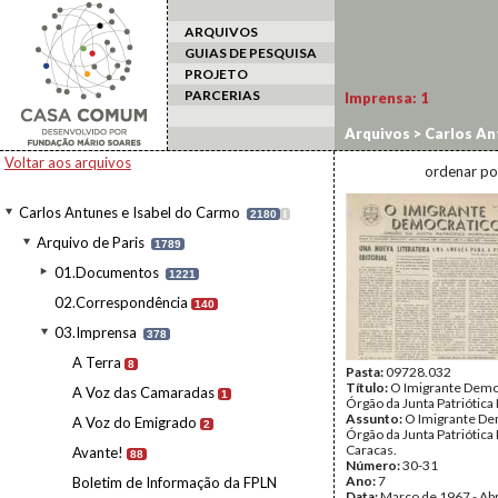
ARQUIVOS
GUIAS DE PESQUISA
PROJETO
PARCERIAS
Imprensa:
1
Arquivos
>
Carlos An
Voltar aos arquivos
ordenar po
Carlos Antunes e Isabel do Carmo
2180
I
Arquivo de Paris
1789
01.Documentos
1221
02.Correspondência
140
03.Imprensa
378
A Terra
8
Pasta:
09728.032
Título:
O Imigrante Demo
A Voz das Camaradas
1
Órgão da Junta Patriótica
Assunto:
O Imigrante De
A Voz do Emigrado
2
Órgão da Junta Patriótica
Caracas.
Avante!
88
Número:
30-31
Ano:
7
Boletim de Informação da FPLN
Data:
Março de 1967 - Abr