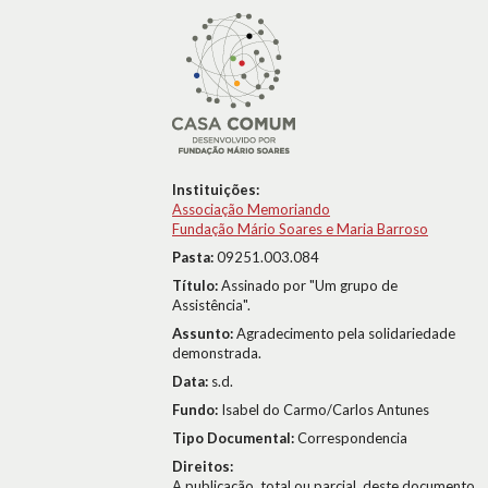
Instituições:
Associação Memoriando
Fundação Mário Soares e Maria Barroso
Pasta:
09251.003.084
Título:
Assinado por "Um grupo de
Assistência".
Assunto:
Agradecimento pela solidariedade
demonstrada.
Data:
s.d.
Fundo:
Isabel do Carmo/Carlos Antunes
Tipo Documental:
Correspondencia
Direitos:
A publicação, total ou parcial, deste documento