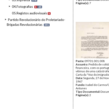
03.Imprensa
378
Página(s):
7
04.Fotografias
6
45
05.Registos audiovisuais
5
Partido Revolucionário do Proletariado-
Brigadas Revolucionárias
391
Pasta:
09701.001.008
Assunto:
Pedido de soli
financeira, com os portu
vitimas de uma catástrofe
Carta da "Voz do imigrado
Data:
Segunda, 27 de No
1967
Fundo:
Isabel do Carmo/
Antunes
Tipo Documental:
Docum
Página(s):
2