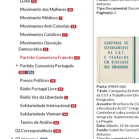
LUAR
13
Antunes
Tipo Documental:
Docum
Movimento das Mulheres
26
Página(s):
2
Movimento Médicos
7
Movimentos Anti-Coloniais
19
Movimentos Católicos
17
Movimentos Oposição
Democrática
21
Partido Comunista Francês
15
Partido Comunista Português
352
354
Presos Políticos
70
Pasta:
09849.060
Rádio Portugal Livre
25
Título:
Campanha de Ref
da CGT e Trabalho em Dir
Rádio Voz da Liberdade
1
Emigrados
Assunto:
Brochura da C
Solidariedade Internacional
20
a Resolução do 35.º Cong
Confederal sobra a mão d
Solidariedade Vietnam
24
emigrada. Suplemento da 
Le Peuple.
Textos de Análise
34
Data:
Sábado, 15 de Janei
Fundo:
Isabel do Carmo/
02.Correspondência
140
Antunes
Tipo Documental:
Docum