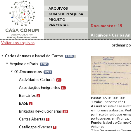
ARQUIVOS
GUIAS DE PESQUISA
PROJETO
PARCERIAS
Documentos:
15
Arquivos
>
Carlos An
Francês
Voltar aos arquivos
ordenar po
Carlos Antunes e Isabel do Carmo
2180
I
Arquivo de Paris
1789
01.Documentos
1221
Actividades Culturais
20
Associações Emigrantes
11
Bancários
2
Pasta:
09701.001.001
Título:
Encontro c/P. F.
BASE
9
Assunto:
Lista de assunt
e imprensa a abordar. Pe
Brigadas Revolucionárias
35
panfleto dirigido aos emi
portugueses em França.
Cartas Abertas
6
Fundo:
Isabel do Carmo/
Antunes
Catálogos diversos
7
Tipo Documental:
Docum