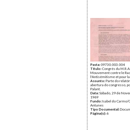
Pasta:
09730.003.004
Título:
Congrés du M.R.A.
Mouvement contre le Ra
l'Antisémitisme et pour la
Assunto:
Parte do relatór
abertura do congresso, p
Palant.
Data:
Sábado, 29 de Nov
1969
Fundo:
Isabel do Carmo/
Antunes
Tipo Documental:
Docum
Página(s):
6