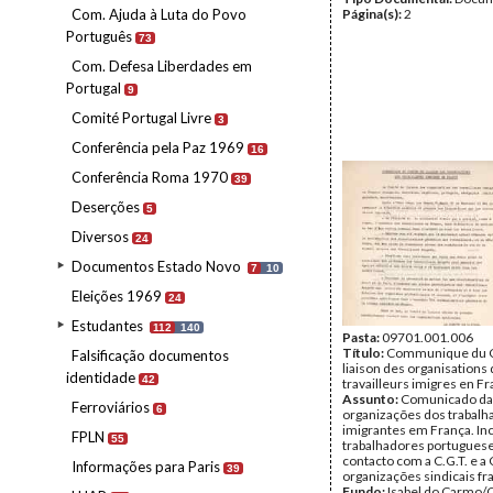
Com. Ajuda à Luta do Povo
Página(s):
2
Português
73
Com. Defesa Liberdades em
Portugal
9
Comité Portugal Livre
3
Conferência pela Paz 1969
16
Conferência Roma 1970
39
Deserções
5
Diversos
24
Documentos Estado Novo
7
10
Eleições 1969
24
Estudantes
112
140
Pasta:
09701.001.006
Título:
Communique du 
Falsificação documentos
liaison des organisations
identidade
42
travailleurs imigres en F
Assunto:
Comunicado da
Ferroviários
6
organizações dos trabalh
imigrantes em França. Inc
FPLN
55
trabalhadores portugueses
contacto com a C.G.T. e a C.
Informações para Paris
39
organizações sindicais fr
Fundo:
Isabel do Carmo/