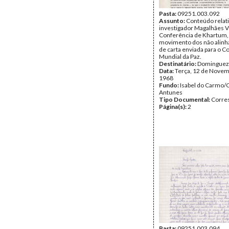
Pasta:
09251.003.092
Assunto:
Conteúdo relati
investigador Magalhães V
Conferência de Khartum,
movimento dos não alinh
de carta enviada para o C
Mundial da Paz.
Destinatário:
Dominguez
Data:
Terça, 12 de Novem
1968
Fundo:
Isabel do Carmo/
Antunes
Tipo Documental:
Corre
Página(s):
2
Pasta:
09251.003.094