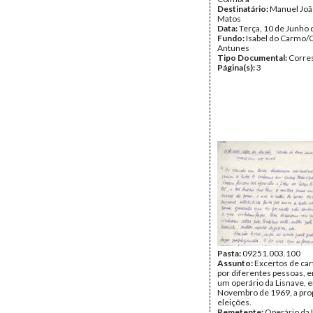
Destinatário:
Manuel Joã
Matos
Data:
Terça, 10 de Junho
Fundo:
Isabel do Carmo/
Antunes
Tipo Documental:
Corre
Página(s):
3
Pasta:
09251.003.100
Assunto:
Excertos de car
por diferentes pessoas, e
um operário da Lisnave, 
Novembro de 1969, a pro
eleições.
Remetente:
Operário da 