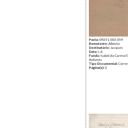
Pasta:
09251.003.059
Remetente:
Alberto
Destinatário:
Jacques
Data:
s.d.
Fundo:
Isabel do Carmo/
Antunes
Tipo Documental:
Corre
Página(s):
3