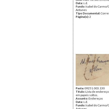
Data:
s.d.
Fundo:
Isabel do Carmo/
Antunes
Tipo Documental:
Corre
Página(s):
2
Pasta:
09251.003.130
Título:
Lista de endereço
em papeis soltos.
Assunto:
Endereços
Data:
s.d.
Fundo:
Isabel do Carmo/
Antunes