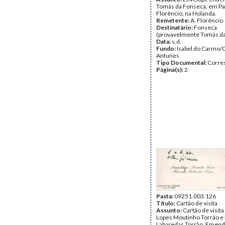
Tomás da Fonseca, em Par
Florêncio, na Holanda.
Remetente:
A. Florêncio
Destinatário:
Fonseca
(provavelmente Tomás d
Data:
s.d.
Fundo:
Isabel do Carmo/
Antunes
Tipo Documental:
Corre
Página(s):
2
Pasta:
09251.003.126
Título:
Cartão de visita
Assunto:
Cartão de visit
Lopes Moutinho Torrão e
Labaredas Torrão. Emend