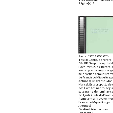
Página(s):
1
Pasta:
09251.003.076
Título:
Conteúdo refere-
GALPP, Grupo de Ajuda à 
Povo Português. Refere
aos grupos de língua, org
pelo partido comunista fr
de Francisco Miguel (seg
Antunes), usava pseudón
Marcel. Esta proposta de 
dos Comités não foi segui
passaram a denominar-s
de Ajuda à Luta do Povo P
Remetente:
Provavelmen
Francisco Miguel (segund
Antunes)
Destinatário:
Jacques
Data:
1967