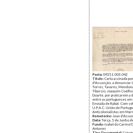
Pasta:
09251.003.042
Título:
Carta assinada po
d'Assunção, a denunciar 
Torres, Tavares, Mendon
Tiburcio, Joaquim Coelho
Duarte, por praticarem a 
entre os portugueses em
Enviada de Rabat. Com se
U.P.A.C. União de Portug
Anticolonialistas em Mar
Remetente:
Jean d'Assu
Data:
Terça, 5 de Junho d
Fundo:
Isabel do Carmo/
Antunes
Tipo Documental:
Corre