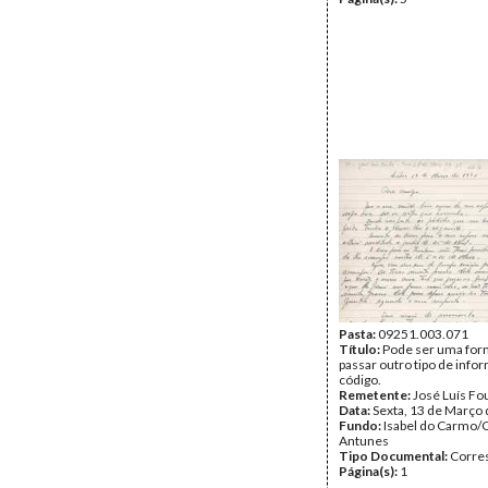
Pasta:
09251.003.071
Título:
Pode ser uma for
passar outro tipo de inf
código.
Remetente:
José Luís Fo
Data:
Sexta, 13 de Março
Fundo:
Isabel do Carmo/
Antunes
Tipo Documental:
Corre
Página(s):
1