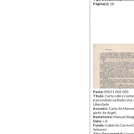
Página(s):
18
Pasta:
09251.003.005
Título:
Carta sobre cont
transmitido na Rádio Voz 
Liberdade
Assunto:
Carta de Manuel
partir de Argel.
Remetente:
Manuel Aleg
Data:
s.d.
Fundo:
Isabel do Carmo/
Antunes
Tipo Documental:
Corre