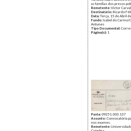
as famílias dos presos polí
Remetente:
Victor Carva
Destinatário:
Ricardo Fél
Data:
Terça, 15 de Abril 
Fundo:
Isabel do Carmo/
Antunes
Tipo Documental:
Corre
Página(s):
1
Pasta:
09251.003.137
Assunto:
Convocatória p
nos exames.
Remetente:
Universidad
Coimbra