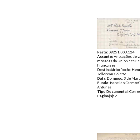
Pasta:
09251.003.124
Assunto:
Anotações de v
moradas da Union des 
Françaises.
Destinatário:
Roche Henr
Tollereau Colette
Data:
Domingo, 3 de Mar
Fundo:
Isabel do Carmo/
Antunes
Tipo Documental:
Corre
Página(s):
2