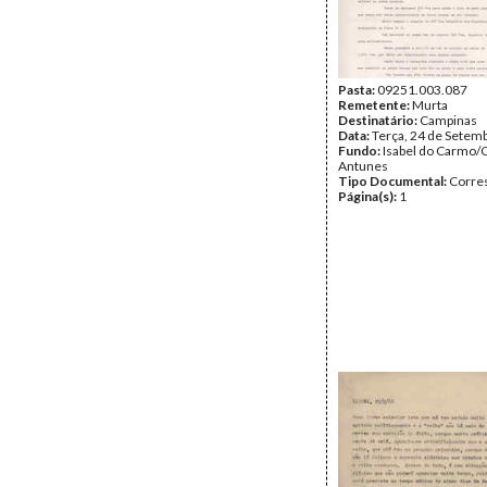
Pasta:
09251.003.087
Remetente:
Murta
Destinatário:
Campinas
Data:
Terça, 24 de Setem
Fundo:
Isabel do Carmo/
Antunes
Tipo Documental:
Corre
Página(s):
1