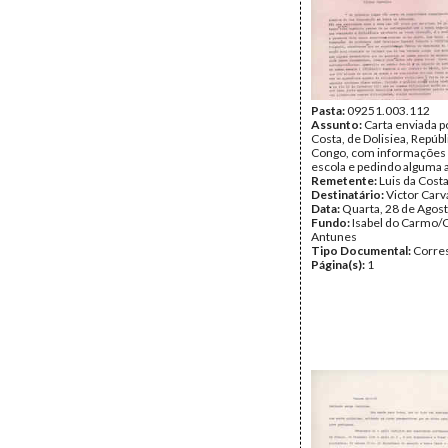
Pasta:
09251.003.112
Assunto:
Carta enviada p
Costa, de Dolisiea, Repúbl
Congo, com informações
escola e pedindo alguma 
Remetente:
Luis da Cost
Destinatário:
Victor Carv
Data:
Quarta, 28 de Agos
Fundo:
Isabel do Carmo/
Antunes
Tipo Documental:
Corre
Página(s):
1