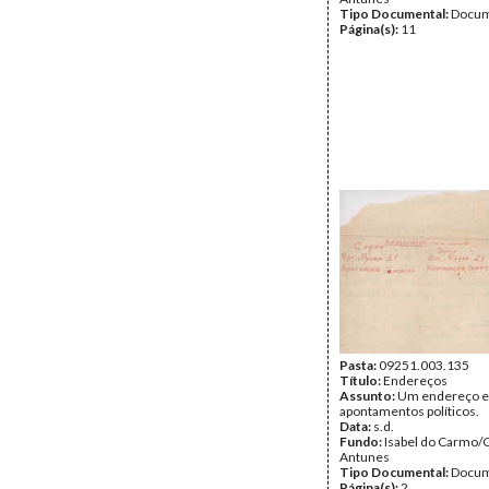
Tipo Documental:
Docum
Página(s):
11
Pasta:
09251.003.135
Título:
Endereços
Assunto:
Um endereço e
apontamentos políticos.
Data:
s.d.
Fundo:
Isabel do Carmo/
Antunes
Tipo Documental:
Docum
Página(s):
2