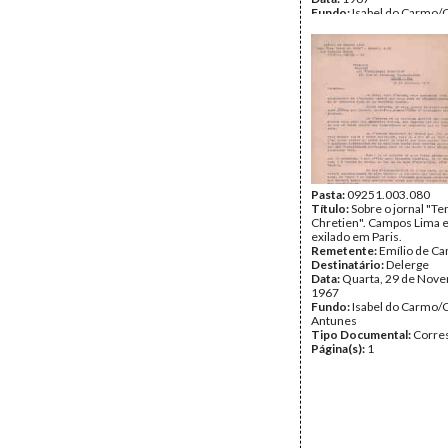
Fundo:
Isabel do Carmo/
Antunes
Tipo Documental:
Corre
Página(s):
16
Pasta:
09251.003.080
Título:
Sobre o jornal "T
Chretien". Campos Lima e
exilado em Paris.
Remetente:
Emílio de C
Destinatário:
Delerge
Data:
Quarta, 29 de Nov
1967
Fundo:
Isabel do Carmo/
Antunes
Tipo Documental:
Corre
Página(s):
1