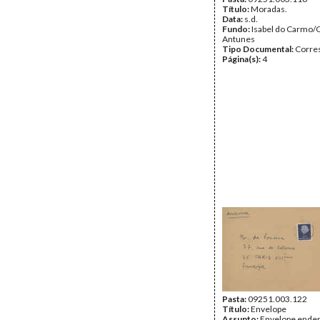
Título:
Moradas.
Data:
s.d.
Fundo:
Isabel do Carmo/
Antunes
Tipo Documental:
Corre
Página(s):
4
Pasta:
09251.003.122
Título:
Envelope
Assunto:
Envelope ender