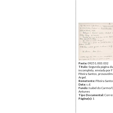
Pasta:
09251.003.032
Título:
Segunda página d
incompleta, enviada por 
Piteira Santos, provavel
Argel.
Remetente:
Piteira Santo
Data:
s.d.
Fundo:
Isabel do Carmo/
Antunes
Tipo Documental:
Corre
Página(s):
1