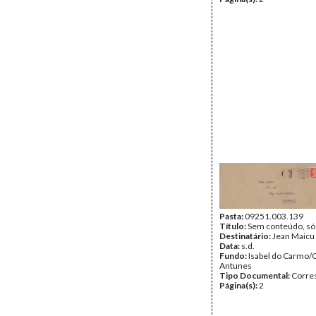
Pasta:
09251.003.139
Título:
Sem conteúdo, só
Destinatário:
Jean Maicu
Data:
s.d.
Fundo:
Isabel do Carmo/
Antunes
Tipo Documental:
Corre
Página(s):
2