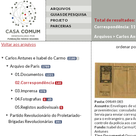
ARQUIVOS
GUIAS DE PESQUISA
Total de resultados:
PROJETO
PARCERIAS
Correspondência:
11
Arquivos
>
Carlos An
Voltar aos arquivos
ordenar po
Carlos Antunes e Isabel do Carmo
2180
I
Arquivo de Paris
1789
01.Documentos
1221
02.Correspondência
140
03.Imprensa
378
04.Fotografias
6
45
Pasta:
09849.085
Assunto:
Envelopes de v
05.Registos audiovisuais
5
proveniências: consulado
Servia para enviar corre
Partido Revolucionário do Proletariado-
para o estrangeiro, para il
Brigadas Revolucionárias
391
controle da polícia aos co
Fundo:
Isabel do Carmo/
Antunes
Tipo Documental:
Docum