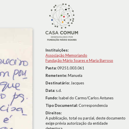
Instituições:
Associação Memoriando
Fundação Mário Soares e Maria Barroso
Pasta:
09251.003.061
Remetente:
Manuela
Destinatário:
Jacques
Data:
s.d.
Fundo:
Isabel do Carmo/Carlos Antunes
Tipo Documental:
Correspondencia
Direitos:
A publicação, total ou parcial, deste documento
exige prévia autorização da entidade
detentora.