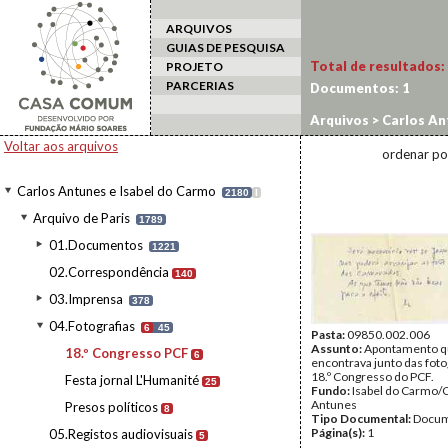
ARQUIVOS
GUIAS DE PESQUISA
Total de resultados:
PROJETO
PARCERIAS
Documentos:
1
Arquivos
>
Carlos An
Voltar aos arquivos
ordenar po
Carlos Antunes e Isabel do Carmo
2180
I
Arquivo de Paris
1789
01.Documentos
1221
02.Correspondência
140
03.Imprensa
378
04.Fotografias
6
45
Pasta:
09850.002.006
Assunto:
Apontamento q
18.º Congresso PCF
6
encontrava junto das foto
18.º Congresso do PCF.
Festa jornal L'Humanité
25
Fundo:
Isabel do Carmo/
Antunes
Presos políticos
8
Tipo Documental:
Docum
Página(s):
1
05.Registos audiovisuais
5