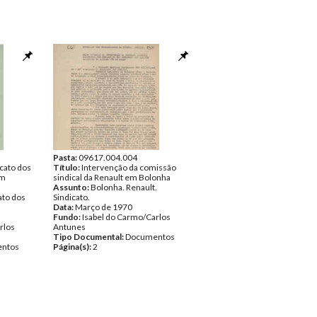
Pasta:
09617.004.004
cato dos
Título:
Intervenção da comissão
em
sindical da Renault em Bolonha
Assunto:
Bolonha. Renault.
ato dos
Sindicato.
Data:
Março de 1970
Fundo:
Isabel do Carmo/Carlos
rlos
Antunes
Tipo Documental:
Documentos
ntos
Página(s):
2