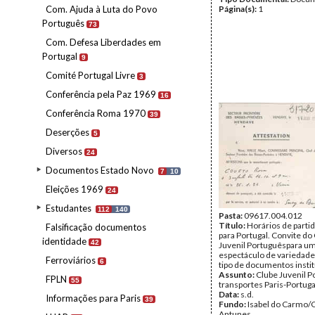
Com. Ajuda à Luta do Povo
Página(s):
1
Português
73
Com. Defesa Liberdades em
Portugal
9
Comité Portugal Livre
3
Conferência pela Paz 1969
16
Conferência Roma 1970
39
Deserções
5
Diversos
24
Documentos Estado Novo
7
10
Eleições 1969
24
Estudantes
112
140
Pasta:
09617.004.012
Título:
Horários de partid
Falsificação documentos
para Portugal. Convite do
identidade
42
Juvenil Portuguêspara u
espectáculo de variedade
Ferroviários
6
tipo de documentos instit
Assunto:
Clube Juvenil P
FPLN
55
transportes Paris-Portuga
Data:
s.d.
Informações para Paris
39
Fundo:
Isabel do Carmo/
Antunes