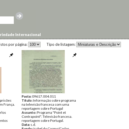
riedade Internacional
istos por página:
Tipo de listagem:
Pasta:
09617.004.011
prisões
Título:
Informação sobre programa
m França.
na televisão francesa com uma
reportagem sobre Portugal
rlos
Assunto:
Programa "Point et
Contrapoint". Televisão francesa.
ntos
reportagem sobre Portugal.
Data:
s.d.
Fundo:
Isabel do Carmo/Carlos