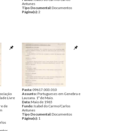
Antunes
Tipo Documental:
Documentos
Página(s):
2
Pasta:
09617.003.010
ociação
Assunto:
Portugueses em Genebra e
dade Livre
Lausana. 1º de Maio.
Data:
Maio de 1965
re de
Fundo:
Isabel do Carmo/Carlos
om
Antunes
Tipo Documental:
Documentos
Página(s):
1
rlos
ntos