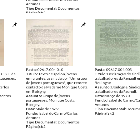
Antunes
Tipo Documental:
Documentos
Página(s):
2
Pasta:
09617.004.010
Pasta:
09617.004.003
C.G.T. de
Título:
Texto de apelo a jovens
Título:
Declaração do sindi
tugueses.
emigrantes, assinado por "Um grupo
trabalhadores da Renault 
de jovens portugueses", que remete
Boulogne
Carlos
contacto de Madame Monique Costa,
Assunto:
Boulogne. Sindic
em Bobigny.
trabalhadores da Reanult.
entos
Assunto:
Grupo de jovens
Data:
Março de 1970
portugueses. Monique Costa.
Fundo:
Isabel do Carmo/Ca
Bobigny.
Antunes
Data:
Maio de 1969
Tipo Documental:
Docume
Fundo:
Isabel do Carmo/Carlos
Página(s):
2
Antunes
Tipo Documental:
Documentos
Página(s):
2