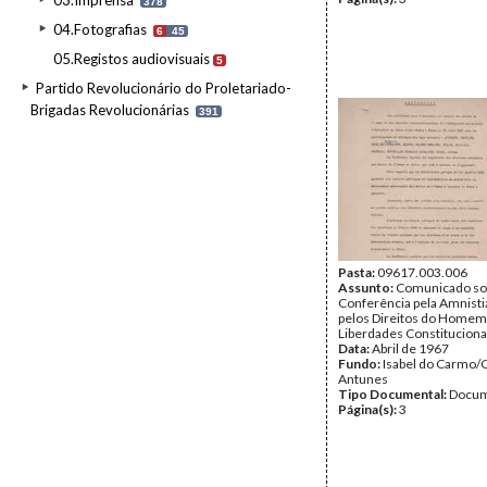
03.Imprensa
378
04.Fotografias
6
45
05.Registos audiovisuais
5
Partido Revolucionário do Proletariado-
Brigadas Revolucionárias
391
Pasta:
09617.003.006
Assunto:
Comunicado so
Conferência pela Amnistia
pelos Direitos do Homem 
Liberdades Constituciona
Data:
Abril de 1967
Fundo:
Isabel do Carmo/
Antunes
Tipo Documental:
Docum
Página(s):
3