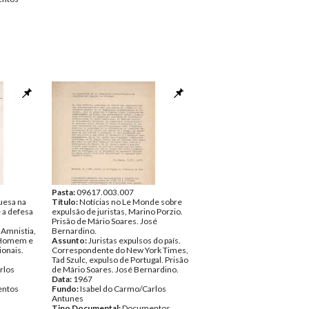
Pasta:
09617.003.007
uesa na
Título:
Notícias no Le Monde sobre
 a defesa
expulsão de juristas, Marino Porzio.
Prisão de Mário Soares. José
 Amnistia,
Bernardino.
o Homem e
Assunto:
Juristas expulsos do país.
ionais.
Correspondente do New York Times,
Tad Szulc, expulso de Portugal. Prisão
rlos
de Mário Soares. José Bernardino.
Data:
1967
ntos
Fundo:
Isabel do Carmo/Carlos
Antunes
Tipo Documental:
Documentos