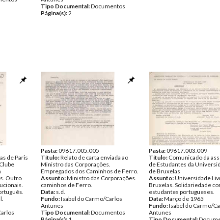
Tipo Documental:
Documentos
Página(s):
2
Pasta:
09617.005.005
Pasta:
09617.003.009
as de Paris
Título:
Relato de carta enviada ao
Título:
Comunicado da ass
 Clube
Ministro das Corporações.
de Estudantes da Universi
m
Empregados dos Caminhos de Ferro.
de Bruxelas
s. Outro
Assunto:
Ministro das Corporações.
Assunto:
Universidade Liv
ucionais.
caminhos de Ferro.
Bruxelas. Solidariedade c
ortuguês.
Data:
s.d.
estudantes portugueses.
l.
Fundo:
Isabel do Carmo/Carlos
Data:
Março de 1965
Antunes
Fundo:
Isabel do Carmo/Ca
Carlos
Tipo Documental:
Documentos
Antunes
Página(s):
1
Tipo Documental:
Docume