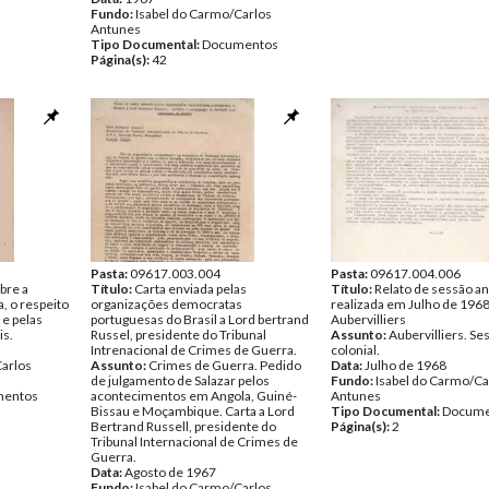
Fundo:
Isabel do Carmo/Carlos
Antunes
Tipo Documental:
Documentos
Página(s):
42
Pasta:
09617.003.004
Pasta:
09617.004.006
bre a
Título:
Carta enviada pelas
Título:
Relato de sessão an
, o respeito
organizações democratas
realizada em Julho de 196
e pelas
portuguesas do Brasil a Lord bertrand
Aubervilliers
is.
Russel, presidente do Tribunal
Assunto:
Aubervilliers. Ses
Intrenacional de Crimes de Guerra.
colonial.
Carlos
Assunto:
Crimes de Guerra. Pedido
Data:
Julho de 1968
de julgamento de Salazar pelos
Fundo:
Isabel do Carmo/Ca
entos
acontecimentos em Angola, Guiné-
Antunes
Bissau e Moçambique. Carta a Lord
Tipo Documental:
Docume
Bertrand Russell, presidente do
Página(s):
2
Tribunal Internacional de Crimes de
Guerra.
Data:
Agosto de 1967
Fundo:
Isabel do Carmo/Carlos