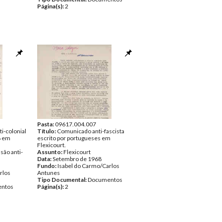
Página(s):
2
Pasta:
09617.004.007
ti-colonial
Título:
Comunicado anti-fascista
8 em
escrito por portugueses em
Flexicourt.
são anti-
Assunto:
Flexicourt
Data:
Setembro de 1968
Fundo:
Isabel do Carmo/Carlos
rlos
Antunes
Tipo Documental:
Documentos
ntos
Página(s):
2