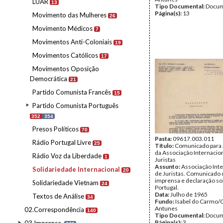
LUAR
13
Tipo Documental:
Docum
Página(s):
13
Movimento das Mulheres
26
Movimento Médicos
7
Movimentos Anti-Coloniais
19
Movimentos Católicos
17
Movimentos Oposição
Democrática
21
Partido Comunista Francês
15
Partido Comunista Português
352
354
Presos Políticos
70
Pasta:
09617.003.011
Rádio Portugal Livre
25
Título:
Comunicado para 
da Associação Internacio
Rádio Voz da Liberdade
1
Juristas
Assunto:
Associação Inte
Solidariedade Internacional
20
de Juristas. Comunicado 
imprensa e declaração so
Solidariedade Vietnam
24
Portugal.
Data:
Julho de 1965
Textos de Análise
34
Fundo:
Isabel do Carmo/
Antunes
02.Correspondência
140
Tipo Documental:
Docum
Página(s):
3