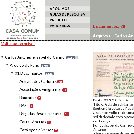
ARQUIVOS
GUIAS DE PESQUISA
PROJETO
PARCERIAS
Documentos:
20
Arquivos
>
Carlos An
Voltar aos arquivos
Carlos Antunes e Isabel do Carmo
2180
I
Arquivo de Paris
1789
01.Documentos
1221
Actividades Culturais
20
Associações Emigrantes
11
Bancários
2
Pasta:
09702.002.002
Título:
Gala de Solidarité 
BASE
9
Soutien á la Lutte du Peup
Assunto:
Folheto de uma
Brigadas Revolucionárias
35
solidariedade com o povo
em França.
Cartas Abertas
6
Fundo:
Isabel do Carmo/
Antunes
Catálogos diversos
7
Tipo Documental:
Docum