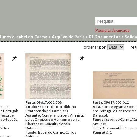
Pesquisa Avançada
tunes e Isabel do Carmo
>
Arquivo de Paris
>
01.Documentos
>
Solida
ordenar por:
reg
Pasta:
09617.003.008
Pasta:
09617.003.012
et de
Título:
Excerto de texto lido na
Assunto:
Telegrama sobre 
le Portugais
Conferência pela Amnistia
em Portugal e Congresso e
 festa de
Assunto:
Conferência pela Amnistia,
Data:
s.d.
 português,
pelos Direitos do Homem e pelas
Fundo:
Isabel do Carmo/Ca
Liberdades Constitucionais.
Antunes
Carlos
Data:
s.d.
Tipo Documental:
Docume
Fundo:
Isabel do Carmo/Carlos
Página(s):
1
entos
Antunes