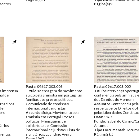
entos
Página(s):
3
Pasta:
09617.003.003
Pasta:
09617.003.005
a imprensa
Título:
Mensagem do movimento
Título:
Intervenção portug
nal de
suiço pela amnistia em portugal às
conferência pela amnistia e
famílias dos presos políticos.
dos Direitos do Homem.
rnacional
Comunicado de comissão
Assunto:
Conferência pela
de
internacional de juristas
respeito pelos Direitos d
bre
Assunto:
Suiça. Movimento pela
pelas Liberdades Constituc
amnistia em Portugal. Presos
Data:
1967
políticos. Mensagens de
Fundo:
Isabel do Carmo/Ca
Carlos
solidariedade. Comissão
Antunes
internacional de juristas. Lista de
Tipo Documental:
Docume
entos
signatários. Luandino Vieira.
Página(s):
5
Data:
1967