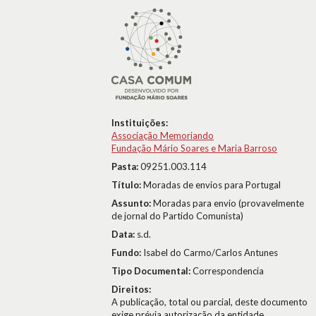
Instituições:
Associação Memoriando
Fundação Mário Soares e Maria Barroso
Pasta:
09251.003.114
Título:
Moradas de envios para Portugal
Assunto:
Moradas para envio (provavelmente
de jornal do Partido Comunista)
Data:
s.d.
Fundo:
Isabel do Carmo/Carlos Antunes
Tipo Documental:
Correspondencia
Direitos:
A publicação, total ou parcial, deste documento
exige prévia autorização da entidade