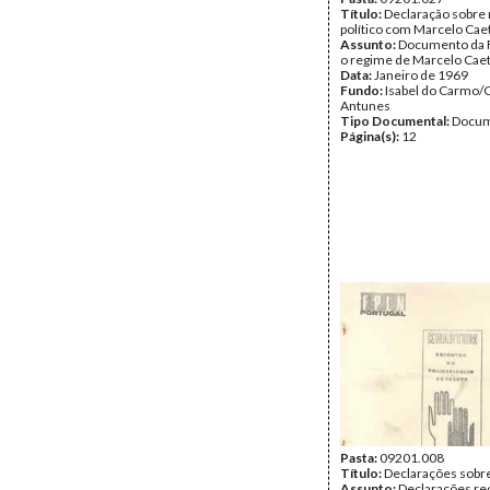
Título:
Declaração sobr
político com Marcelo Cae
Assunto:
Documento da 
o regime de Marcelo Cae
Data:
Janeiro de 1969
Fundo:
Isabel do Carmo/
Antunes
Tipo Documental:
Docum
Página(s):
12
Pasta:
09201.008
Título:
Declarações sobr
Assunto:
Declarações re