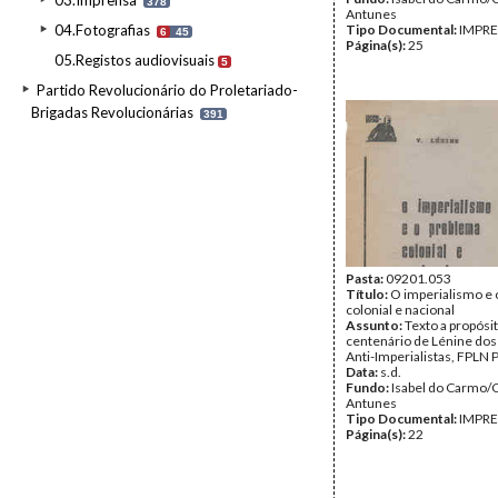
03.Imprensa
378
Antunes
04.Fotografias
Tipo Documental:
IMPR
6
45
Página(s):
25
05.Registos audiovisuais
5
Partido Revolucionário do Proletariado-
Brigadas Revolucionárias
391
Pasta:
09201.053
Título:
O imperialismo e 
colonial e nacional
Assunto:
Texto a propósi
centenário de Lénine do
Anti-Imperialistas, FPLN P
Data:
s.d.
Fundo:
Isabel do Carmo/
Antunes
Tipo Documental:
IMPR
Página(s):
22