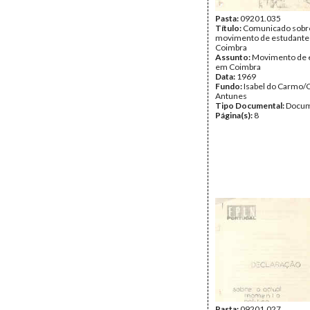
Pasta:
09201.035
Título:
Comunicado sobr
movimento de estudant
Coimbra
Assunto:
Movimento de 
em Coimbra
Data:
1969
Fundo:
Isabel do Carmo/
Antunes
Tipo Documental:
Docum
Página(s):
8
Pasta:
09201.027