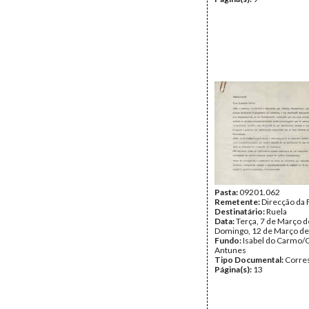
Pasta:
09201.062
Remetente:
Direcção da
Destinatário:
Ruela
Data:
Terça, 7 de Março d
Domingo, 12 de Março d
Fundo:
Isabel do Carmo/
Antunes
Tipo Documental:
Corre
Página(s):
13