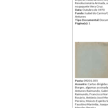
Revolucionária Armada, a
no paquete Vera Cruz.
Data:
Outubro de 1970
Fundo:
Isabel do Carmo/
Antunes
Tipo Documental:
Docum
Página(s):
1
Pasta:
09201.055
Assunto:
Cartas dirigidas
Borges, algumas assinada
Antunes Raimundo, Gabri
Raimundo, Francisco Nor
Rosário, António José M
Pereira, Moisés Espírito S
Faustino Marimba, Joaq
Mendes Pereira.