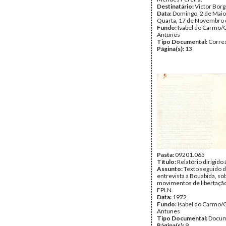
Destinatário:
Victor Bor
Data:
Domingo, 2 de Maio
Quarta, 17 de Novembro
Fundo:
Isabel do Carmo/
Antunes
Tipo Documental:
Corre
Página(s):
13
Pasta:
09201.065
Título:
Relatório dirigido
Assunto:
Texto seguido 
entrevista a Bouabida, so
movimentos de libertação
FPLN.
Data:
1972
Fundo:
Isabel do Carmo/
Antunes
Tipo Documental:
Docum
Página(s):
9