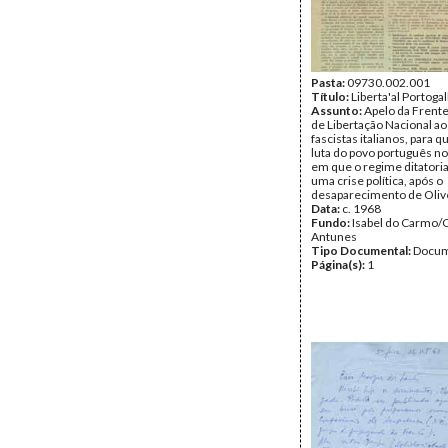
Pasta:
09730.002.001
Título:
Liberta'al Portogal
Assunto:
Apelo da Frente
de Libertação Nacional aos
fascistas italianos, para 
luta do povo português 
em que o regime ditatoria
uma crise política, após o
desaparecimento de Olive
Data:
c. 1968
Fundo:
Isabel do Carmo/
Antunes
Tipo Documental:
Docum
Página(s):
1