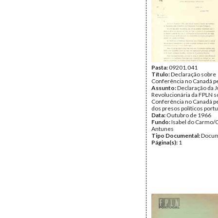
Pasta:
09201.041
Título:
Declaração sobre
Conferência no Canadá pe
Assunto:
Declaração da J
Revolucionária da FPLN s
Conferência no Canadá pe
dos presos políticos port
Data:
Outubro de 1966
Fundo:
Isabel do Carmo/
Antunes
Tipo Documental:
Docum
Página(s):
1