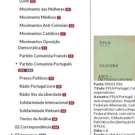
LUAR
13
Movimento das Mulheres
26
Movimento Médicos
7
Movimentos Anti-Coloniais
19
Movimentos Católicos
17
Movimentos Oposição
Democrática
21
Partido Comunista Francês
15
Partido Comunista Português
352
354
Presos Políticos
70
Pasta:
09201.036
Rádio Portugal Livre
25
Título:
FPLN Portugal. Ca
impérialistes
Rádio Voz da Liberdade
1
Assunto:
FPLN Portugal. 
Anti-impérialistes. Repub
Solidariedade Internacional
20
Federale Allemande. Cade
imperialistas sobre a Repú
Solidariedade Vietnam
24
Federal Alemã, com vário
de jornais. Editado pela F
Textos de Análise
34
Patriótica de Libertação 
(FPLN).
02.Correspondência
140
Data:
s.d.
Fundo:
Isabel do Carmo/