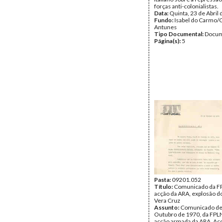
forças anti-colonialistas.
Data:
Quinta, 23 de Abril
Fundo:
Isabel do Carmo/
Antunes
Tipo Documental:
Docum
Página(s):
5
Pasta:
09201.052
Título:
Comunicado da F
acção da ARA, explosão d
Vera Cruz
Assunto:
Comunicado de
Outubro de 1970, da FPL
acção armada da ARA, Ac