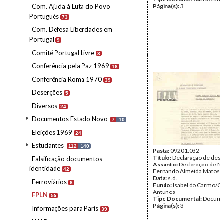
Com. Ajuda à Luta do Povo
Página(s):
3
Português
73
Com. Defesa Liberdades em
Portugal
9
Comité Portugal Livre
3
Conferência pela Paz 1969
16
Conferência Roma 1970
39
Deserções
5
Diversos
24
Documentos Estado Novo
7
10
Eleições 1969
24
Estudantes
112
140
Pasta:
09201.032
Título:
Declaração de de
Falsificação documentos
Assunto:
Declaração de 
identidade
42
Fernando Almeida Matos
Data:
s.d.
Ferroviários
6
Fundo:
Isabel do Carmo/
Antunes
FPLN
55
Tipo Documental:
Docum
Página(s):
3
Informações para Paris
39