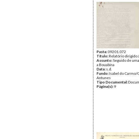
Pasta:
09201.072
Título:
Relatório dirigido
Assunto:
Seguido de uma
a Bouabina
Data:
s.d.
Fundo:
Isabel do Carmo/
Antunes
Tipo Documental:
Docum
Página(s):
9