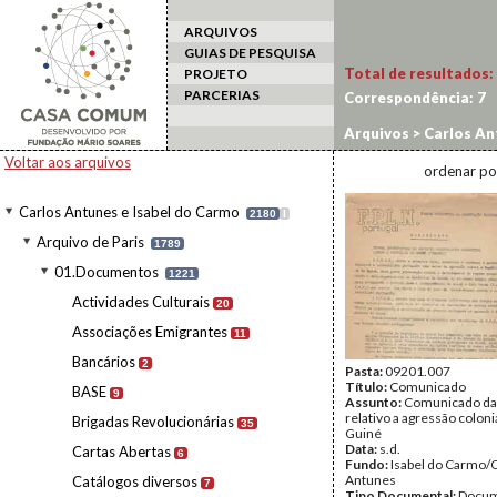
ARQUIVOS
GUIAS DE PESQUISA
Total de resultados:
PROJETO
PARCERIAS
Correspondência:
7
Arquivos
>
Carlos An
Voltar aos arquivos
ordenar po
Carlos Antunes e Isabel do Carmo
2180
I
Arquivo de Paris
1789
01.Documentos
1221
Actividades Culturais
20
Associações Emigrantes
11
Bancários
2
Pasta:
09201.007
Título:
Comunicado
BASE
9
Assunto:
Comunicado da
relativo a agressão coloni
Brigadas Revolucionárias
35
Guiné
Data:
s.d.
Cartas Abertas
6
Fundo:
Isabel do Carmo/
Antunes
Catálogos diversos
7
Tipo Documental:
Docum