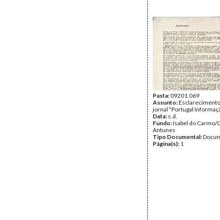
Pasta:
09201.069
Assunto:
Esclarecimento
jornal "Portugal Informaç
Data:
s.d.
Fundo:
Isabel do Carmo/
Antunes
Tipo Documental:
Docum
Página(s):
1