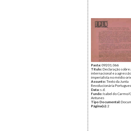
Pasta:
09201.066
Título:
Declaração sobre 
internacional e a agressã
imperialista no médio ori
Assunto:
Texto da Junta
Revolucionária Portugue
Data:
s.d.
Fundo:
Isabel do Carmo/
Antunes
Tipo Documental:
Docum
Página(s):
2