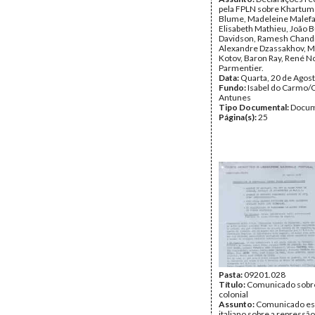
pela FPLN sobre Khartum 
Blume, Madeleine Malefa
Elisabeth Mathieu, João B
Davidson, Ramesh Chand
Alexandre Dzassakhov, Mi
Kotov, Baron Ray, René N
Parmentier.
Data:
Quarta, 20 de Agos
Fundo:
Isabel do Carmo/
Antunes
Tipo Documental:
Docum
Página(s):
25
Pasta:
09201.028
Título:
Comunicado sobr
colonial
Assunto:
Comunicado es
italiano sobre a repressão