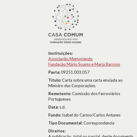
Instituições:
Associação Memoriando
Fundação Mário Soares e Maria Barroso
Pasta:
09251.003.057
Título:
Carta sobre uma carta enviada ao
Ministro das Corporações.
Remetente:
Comissão dos Ferroviários
Portugueses
Data:
s.d.
Fundo:
Isabel do Carmo/Carlos Antunes
Tipo Documental:
Correspondencia
Direitos:
A publicação, total ou parcial, deste documento