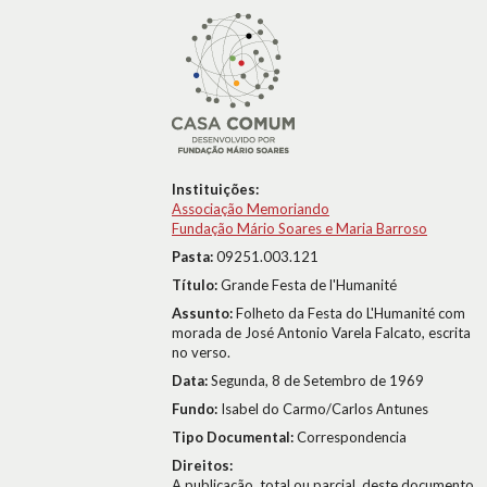
Instituições:
Associação Memoriando
Fundação Mário Soares e Maria Barroso
Pasta:
09251.003.121
Título:
Grande Festa de l'Humanité
Assunto:
Folheto da Festa do L'Humanité com
morada de José Antonio Varela Falcato, escrita
no verso.
Data:
Segunda, 8 de Setembro de 1969
Fundo:
Isabel do Carmo/Carlos Antunes
Tipo Documental:
Correspondencia
Direitos:
A publicação, total ou parcial, deste documento