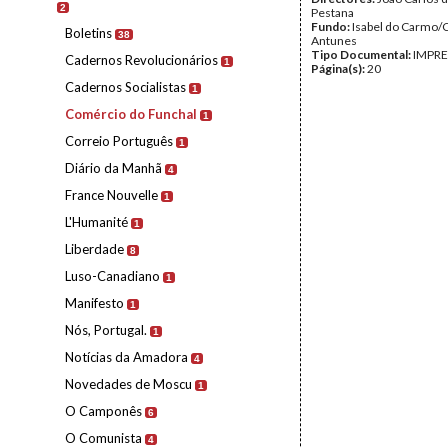
2
Pestana
Fundo:
Isabel do Carmo/
Boletins
38
Antunes
Tipo Documental:
IMPR
Cadernos Revolucionários
1
Página(s):
20
Cadernos Socialistas
1
Comércio do Funchal
1
Correio Português
1
Diário da Manhã
4
France Nouvelle
1
L'Humanité
1
Liberdade
8
Luso-Canadiano
1
Manifesto
1
Nós, Portugal.
1
Notícias da Amadora
4
Novedades de Moscu
1
O Camponês
6
O Comunista
4