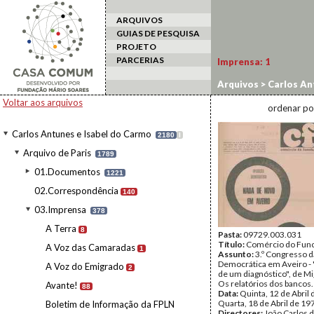
ARQUIVOS
GUIAS DE PESQUISA
PROJETO
PARCERIAS
Imprensa:
1
Arquivos
>
Carlos An
Voltar aos arquivos
ordenar po
Carlos Antunes e Isabel do Carmo
2180
I
Arquivo de Paris
1789
01.Documentos
1221
02.Correspondência
140
03.Imprensa
378
A Terra
8
Pasta:
09729.003.031
Título:
Comércio do Func
A Voz das Camaradas
1
Assunto:
3.º Congresso 
Democrática em Aveiro - "
A Voz do Emigrado
2
de um diagnóstico", de Mi
Os relatórios dos bancos.
Avante!
88
Data:
Quinta, 12 de Abril 
Quarta, 18 de Abril de 19
Boletim de Informação da FPLN
Directores:
João Carlos d