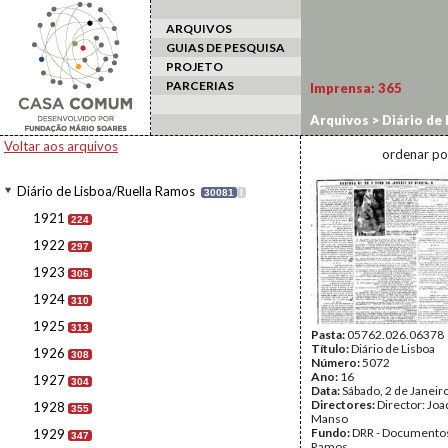
ARQUIVOS
GUIAS DE PESQUISA
PROJETO
PARCERIAS
Imprensa:
365
Arquivos
>
Diário de
Voltar aos arquivos
ordenar po
Diário de Lisboa/Ruella Ramos
30081
I
1921
224
1922
297
1923
306
1924
310
1925
313
Pasta:
05762.026.06378
Título:
Diário de Lisboa
1926
308
Número:
5072
Ano:
16
1927
304
Data:
Sábado, 2 de Janeir
Directores:
Director: Jo
1928
355
Manso
Fundo:
DRR - Documentos
1929
347
Ramos