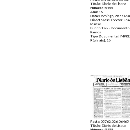
Título:
Diário de Lisboa
Número:
5155
Ano:
16
Data:
Domingo, 28 de Ma
Directores:
Director: Jo
Manso
Fundo:
DRR - Documentos
Ramos
Tipo Documental:
IMPR
Página(s):
16
Pasta:
05762.026.06465
Título:
Diário de Lisboa
Número:
5158