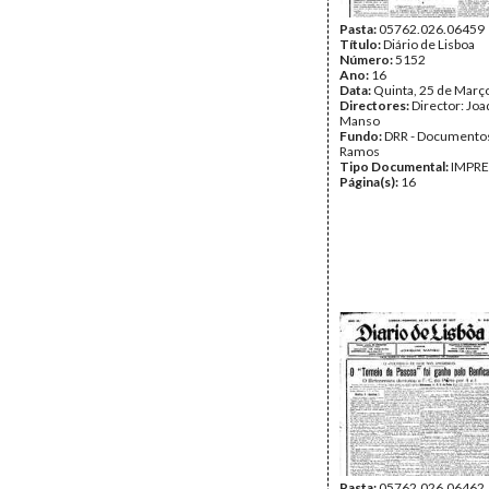
Pasta:
05762.026.06459
Título:
Diário de Lisboa
Número:
5152
Ano:
16
Data:
Quinta, 25 de Març
Directores:
Director: Jo
Manso
Fundo:
DRR - Documentos
Ramos
Tipo Documental:
IMPR
Página(s):
16
Pasta:
05762.026.06462