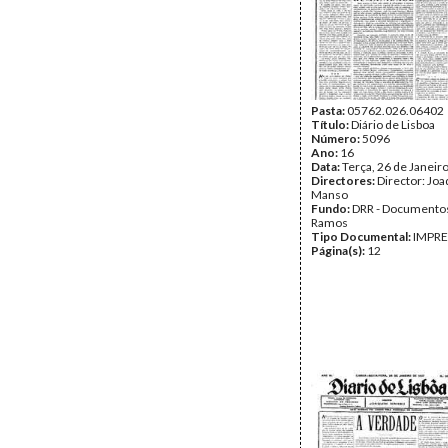
Pasta:
05762.026.06402
Título:
Diário de Lisboa
Número:
5096
Ano:
16
Data:
Terça, 26 de Janeir
Directores:
Director: Jo
Manso
Fundo:
DRR - Documentos
Ramos
Tipo Documental:
IMPR
Página(s):
12