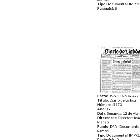
Tipo Documental:
IMPR
Página(s):
8
Pasta:
05762.026.06477
Título:
Diário de Lisboa
Número:
5170
Ano:
17
Data:
Segunda, 12 de Abri
Directores:
Director: Jo
Manso
Fundo:
DRR - Documentos
Ramos
Tipo Documental:
IMPR
Página(s):
12