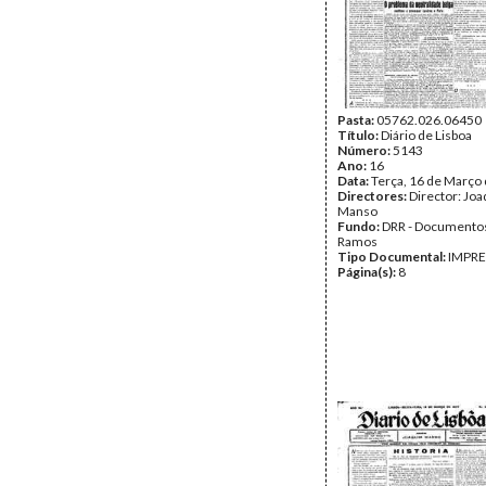
Pasta:
05762.026.06450
Título:
Diário de Lisboa
Número:
5143
Ano:
16
Data:
Terça, 16 de Março
Directores:
Director: Jo
Manso
Fundo:
DRR - Documentos
Ramos
Tipo Documental:
IMPR
Página(s):
8