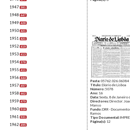
1947
381
1948
447
1949
428
1950
421
1951
421
1952
419
1953
413
1954
378
1955
411
1956
444
Pasta:
05762.026.06384
Título:
Diário de Lisboa
1957
457
Número:
5078
1958
Ano:
16
462
Data:
Sexta, 8 de Janeiro
1959
Directores:
Director: Jo
479
Manso
1960
Fundo:
DRR - Documentos
518
Ramos
1961
Tipo Documental:
IMPR
531
Página(s):
12
1962
495