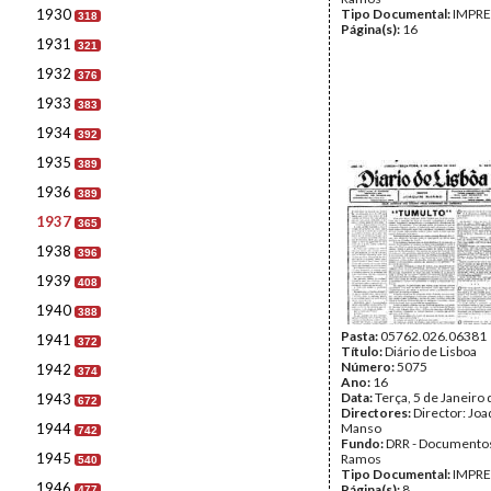
1930
Tipo Documental:
IMPR
318
Página(s):
16
1931
321
1932
376
1933
383
1934
392
1935
389
1936
389
1937
365
1938
396
1939
408
1940
388
Pasta:
05762.026.06381
1941
372
Título:
Diário de Lisboa
Número:
5075
1942
374
Ano:
16
Data:
Terça, 5 de Janeiro
1943
672
Directores:
Director: Jo
1944
Manso
742
Fundo:
DRR - Documentos
1945
Ramos
540
Tipo Documental:
IMPR
1946
Página(s):
8
477