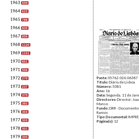
1963
559
1964
622
1965
788
1966
835
1967
859
1968
1120
1969
1101
1970
851
1971
506
1972
Pasta:
05762.026.06387
279
Título:
Diário de Lisboa
1973
Número:
5081
237
Ano:
16
1974
Data:
Segunda, 11 de Jan
379
Directores:
Director: Jo
1975
Manso
382
Fundo:
DRR - Documentos
1976
303
Ramos
Tipo Documental:
IMPR
1977
303
Página(s):
12
1978
301
1979
300