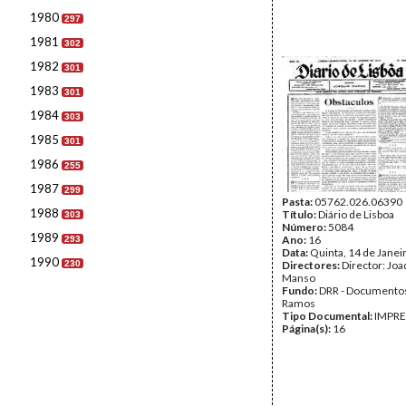
1980
297
1981
302
1982
301
1983
301
1984
303
1985
301
1986
255
1987
299
Pasta:
05762.026.06390
1988
Título:
Diário de Lisboa
303
Número:
5084
1989
Ano:
16
293
Data:
Quinta, 14 de Janei
1990
230
Directores:
Director: Jo
Manso
Fundo:
DRR - Documentos
Ramos
Tipo Documental:
IMPR
Página(s):
16