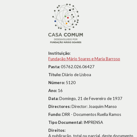
Instituição:
Fundação Mário Soares e Maria Barroso
Pasta:
05762.026.06427
Título:
Diário de Lisboa
Número:
5120
Ano:
16
Data:
Domingo, 21 de Fevereiro de 1937
Directores:
Director: Joaquim Manso
Fundo:
DRR - Documentos Ruella Ramos
Tipo Documental:
IMPRENSA
Direitos:
A publicação, total ou parcial, deste documento