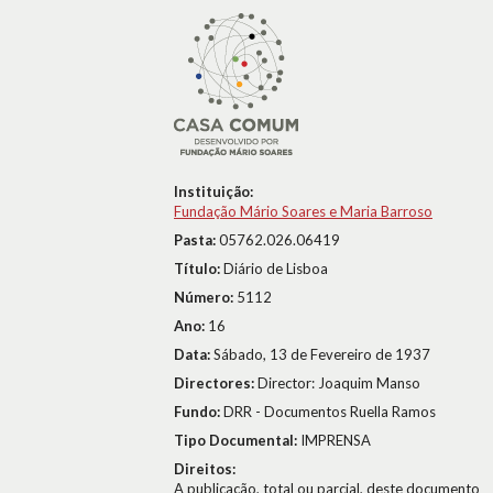
Instituição:
Fundação Mário Soares e Maria Barroso
Pasta:
05762.026.06419
Título:
Diário de Lisboa
Número:
5112
Ano:
16
Data:
Sábado, 13 de Fevereiro de 1937
Directores:
Director: Joaquim Manso
Fundo:
DRR - Documentos Ruella Ramos
Tipo Documental:
IMPRENSA
Direitos:
A publicação, total ou parcial, deste documento