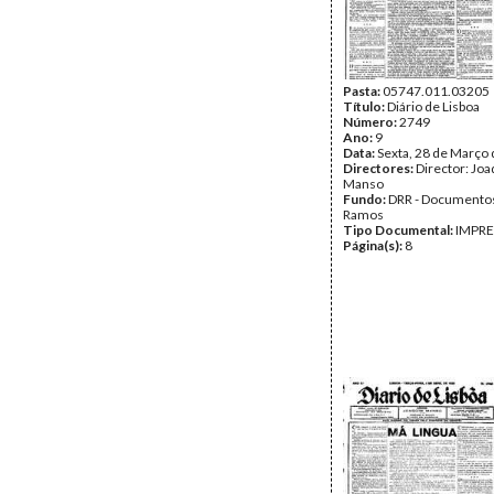
Pasta:
05747.011.03205
Título:
Diário de Lisboa
Número:
2749
Ano:
9
Data:
Sexta, 28 de Março
Directores:
Director: Jo
Manso
Fundo:
DRR - Documentos
Ramos
Tipo Documental:
IMPR
Página(s):
8