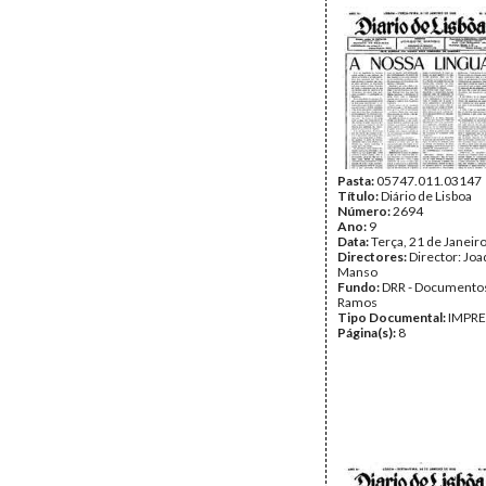
Pasta:
05747.011.03147
Título:
Diário de Lisboa
Número:
2694
Ano:
9
Data:
Terça, 21 de Janeir
Directores:
Director: Jo
Manso
Fundo:
DRR - Documentos
Ramos
Tipo Documental:
IMPR
Página(s):
8