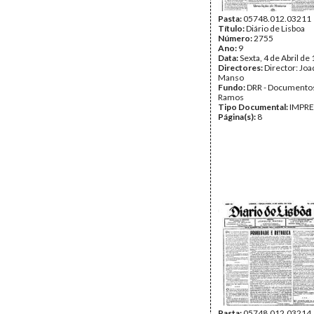
Pasta:
05748.012.03211
Título:
Diário de Lisboa
Número:
2755
Ano:
9
Data:
Sexta, 4 de Abril de
Directores:
Director: Jo
Manso
Fundo:
DRR - Documentos
Ramos
Tipo Documental:
IMPR
Página(s):
8
Pasta:
05748.012.03214