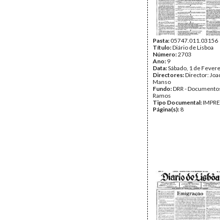
Pasta:
05747.011.03156
Título:
Diário de Lisboa
Número:
2703
Ano:
9
Data:
Sábado, 1 de Fever
Directores:
Director: Jo
Manso
Fundo:
DRR - Documentos
Ramos
Tipo Documental:
IMPR
Página(s):
8