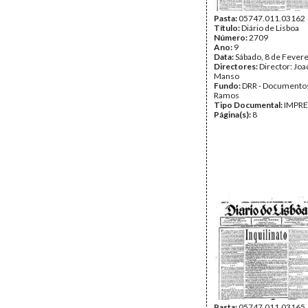
Pasta:
05747.011.03162
Título:
Diário de Lisboa
Número:
2709
Ano:
9
Data:
Sábado, 8 de Fever
Directores:
Director: Jo
Manso
Fundo:
DRR - Documentos
Ramos
Tipo Documental:
IMPR
Página(s):
8
Pasta:
05747.011.03165