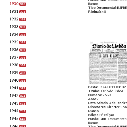
1930
Ramos
318
Tipo Documental:
IMPR
1931
Página(s):
8
321
1932
376
1933
383
1934
392
1935
389
1936
389
1937
365
1938
396
1939
408
1940
388
Pasta:
05747.011.03132
1941
372
Título:
Diário de Lisboa
Número:
2680
1942
374
Ano:
9
Data:
Sábado, 4 de Janeir
1943
672
Directores:
Director: Jo
1944
Manso
742
Edição:
1ª edição
1945
Fundo:
DRR - Documentos
540
Ramos
1946
Tipo Documental:
IMPR
477