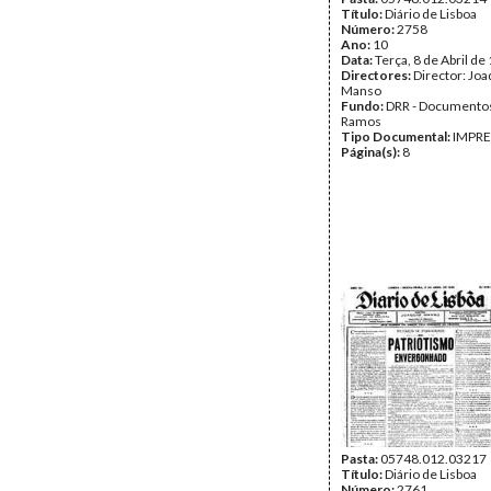
Título:
Diário de Lisboa
Número:
2758
Ano:
10
Data:
Terça, 8 de Abril de
Directores:
Director: Jo
Manso
Fundo:
DRR - Documentos
Ramos
Tipo Documental:
IMPR
Página(s):
8
Pasta:
05748.012.03217
Título:
Diário de Lisboa
Número:
2761