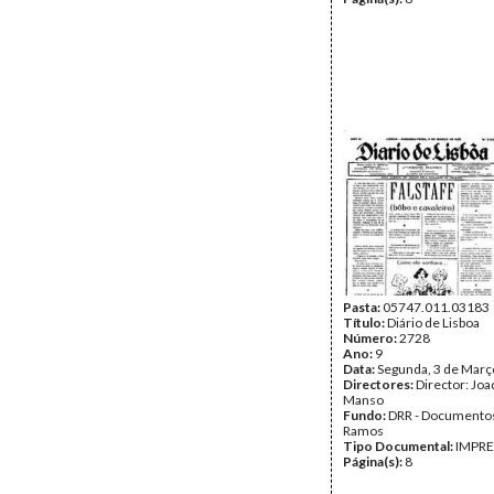
Pasta:
05747.011.03183
Título:
Diário de Lisboa
Número:
2728
Ano:
9
Data:
Segunda, 3 de Març
Directores:
Director: Jo
Manso
Fundo:
DRR - Documentos
Ramos
Tipo Documental:
IMPR
Página(s):
8