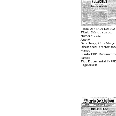
Pasta:
05747.011.03202
Título:
Diário de Lisboa
Número:
2746
Ano:
9
Data:
Terça, 25 de Março
Directores:
Director: Jo
Manso
Fundo:
DRR - Documentos
Ramos
Tipo Documental:
IMPR
Página(s):
8