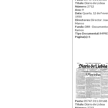
Título:
Diário de Lisboa
Número:
2712
Ano:
9
Data:
Quarta, 12 de Fever
1930
Directores:
Director: Jo
Manso
Fundo:
DRR - Documentos
Ramos
Tipo Documental:
IMPR
Página(s):
8
Pasta:
05747.011.03168
Título:
Diário de Lisboa
Número:
2715