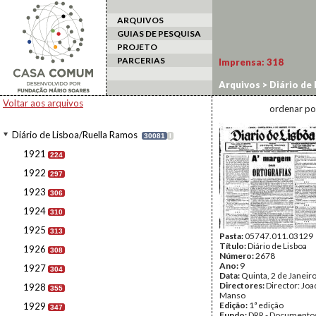
ARQUIVOS
GUIAS DE PESQUISA
PROJETO
PARCERIAS
Imprensa:
318
Arquivos
>
Diário de
Voltar aos arquivos
ordenar po
Diário de Lisboa/Ruella Ramos
30081
I
1921
224
1922
297
1923
306
1924
310
1925
313
Pasta:
05747.011.03129
Título:
Diário de Lisboa
1926
308
Número:
2678
Ano:
9
1927
304
Data:
Quinta, 2 de Janeir
Directores:
Director: Jo
1928
355
Manso
Edição:
1ª edição
1929
347
Fundo:
DRR - Documentos