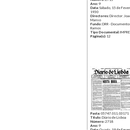
Ano:
9
Data:
Sábado, 15 de Fever
1930
Directores:
Director: Jo
Manso
Fundo:
DRR - Documentos
Ramos
Tipo Documental:
IMPR
Página(s):
12
Pasta:
05747.011.03171
Título:
Diário de Lisboa
Número:
2718
Ano:
9
Data:
Quarta, 19 de Fever