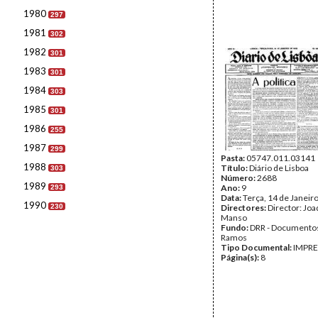
1980
297
1981
302
1982
301
1983
301
1984
303
1985
301
1986
255
1987
299
Pasta:
05747.011.03141
1988
Título:
Diário de Lisboa
303
Número:
2688
1989
Ano:
9
293
Data:
Terça, 14 de Janeir
1990
230
Directores:
Director: Jo
Manso
Fundo:
DRR - Documentos
Ramos
Tipo Documental:
IMPR
Página(s):
8