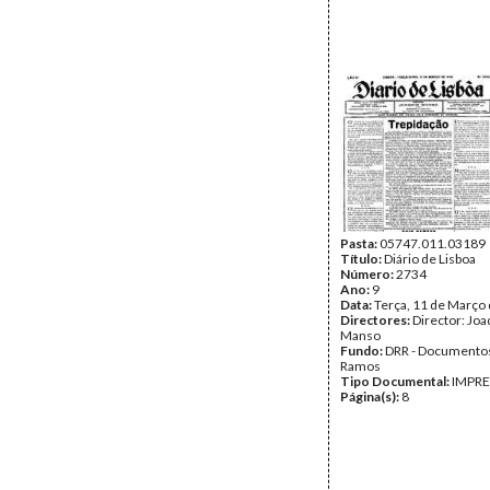
Pasta:
05747.011.03189
Título:
Diário de Lisboa
Número:
2734
Ano:
9
Data:
Terça, 11 de Março
Directores:
Director: Jo
Manso
Fundo:
DRR - Documentos
Ramos
Tipo Documental:
IMPR
Página(s):
8