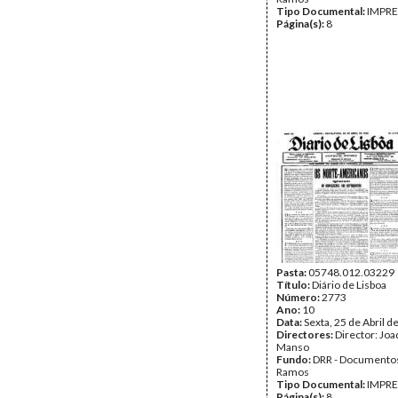
Tipo Documental:
IMPR
Página(s):
8
Pasta:
05748.012.03229
Título:
Diário de Lisboa
Número:
2773
Ano:
10
Data:
Sexta, 25 de Abril d
Directores:
Director: Jo
Manso
Fundo:
DRR - Documentos
Ramos
Tipo Documental:
IMPR
Página(s):
8