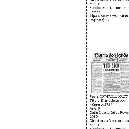
Manso
Fundo:
DRR - Documentos
Ramos
Tipo Documental:
IMPR
Página(s):
12
Pasta:
05747.011.03177
Título:
Diário de Lisboa
Número:
2724
Ano:
9
Data:
Quarta, 26 de Fever
1930
Directores:
Director: Jo
Manso
Fundo:
DRR - Documentos