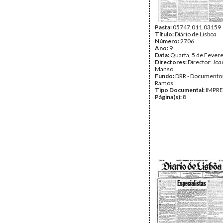
Pasta:
05747.011.03159
Título:
Diário de Lisboa
Número:
2706
Ano:
9
Data:
Quarta, 5 de Fever
Directores:
Director: Jo
Manso
Fundo:
DRR - Documentos
Ramos
Tipo Documental:
IMPR
Página(s):
8