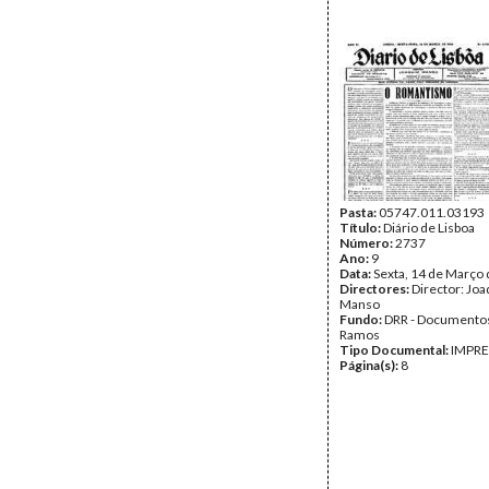
Pasta:
05747.011.03193
Título:
Diário de Lisboa
Número:
2737
Ano:
9
Data:
Sexta, 14 de Março
Directores:
Director: Jo
Manso
Fundo:
DRR - Documentos
Ramos
Tipo Documental:
IMPR
Página(s):
8