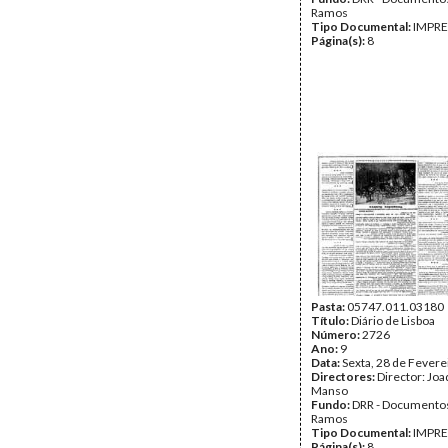
Ramos
Tipo Documental:
IMPR
Página(s):
8
Pasta:
05747.011.03180
Título:
Diário de Lisboa
Número:
2726
Ano:
9
Data:
Sexta, 28 de Fevere
Directores:
Director: Jo
Manso
Fundo:
DRR - Documentos
Ramos
Tipo Documental:
IMPR
Página(s):
8