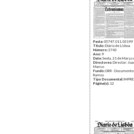
Pasta:
05747.011.03199
Título:
Diário de Lisboa
Número:
2743
Ano:
9
Data:
Sexta, 21 de Março
Directores:
Director: Jo
Manso
Fundo:
DRR - Documentos
Ramos
Tipo Documental:
IMPR
Página(s):
12