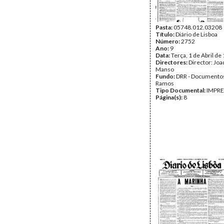
Pasta:
05748.012.03208
Título:
Diário de Lisboa
Número:
2752
Ano:
9
Data:
Terça, 1 de Abril de
Directores:
Director: Jo
Manso
Fundo:
DRR - Documentos
Ramos
Tipo Documental:
IMPR
Página(s):
8