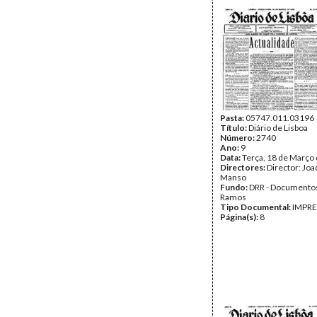
Pasta:
05747.011.03196
Título:
Diário de Lisboa
Número:
2740
Ano:
9
Data:
Terça, 18 de Março
Directores:
Director: Jo
Manso
Fundo:
DRR - Documentos
Ramos
Tipo Documental:
IMPR
Página(s):
8