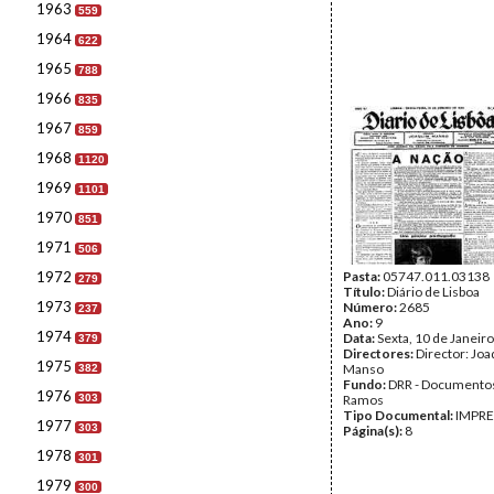
1963
559
1964
622
1965
788
1966
835
1967
859
1968
1120
1969
1101
1970
851
1971
506
1972
Pasta:
05747.011.03138
279
Título:
Diário de Lisboa
1973
Número:
2685
237
Ano:
9
1974
Data:
Sexta, 10 de Janeir
379
Directores:
Director: Jo
1975
Manso
382
Fundo:
DRR - Documentos
1976
303
Ramos
Tipo Documental:
IMPR
1977
303
Página(s):
8
1978
301
1979
300