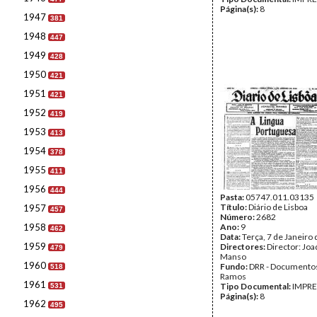
Página(s):
8
1947
381
1948
447
1949
428
1950
421
1951
421
1952
419
1953
413
1954
378
1955
411
1956
444
Pasta:
05747.011.03135
Título:
Diário de Lisboa
1957
457
Número:
2682
1958
Ano:
9
462
Data:
Terça, 7 de Janeiro
1959
Directores:
Director: Jo
479
Manso
1960
Fundo:
DRR - Documentos
518
Ramos
1961
Tipo Documental:
IMPR
531
Página(s):
8
1962
495