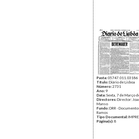
Pasta:
05747.011.03186
Título:
Diário de Lisboa
Número:
2731
Ano:
9
Data:
Sexta, 7 de Março 
Directores:
Director: Jo
Manso
Fundo:
DRR - Documentos
Ramos
Tipo Documental:
IMPR
Página(s):
8