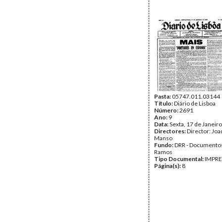
Pasta:
05747.011.03144
Título:
Diário de Lisboa
Número:
2691
Ano:
9
Data:
Sexta, 17 de Janeir
Directores:
Director: Jo
Manso
Fundo:
DRR - Documentos
Ramos
Tipo Documental:
IMPR
Página(s):
8