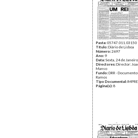
Pasta:
05747.011.03150
Título:
Diário de Lisboa
Número:
2697
Ano:
9
Data:
Sexta, 24 de Janeir
Directores:
Director: Jo
Manso
Fundo:
DRR - Documentos
Ramos
Tipo Documental:
IMPR
Página(s):
8