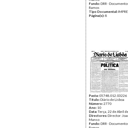
Fundo:
DRR - Documentos
Ramos
Tipo Documental:
IMPR
Página(s):
8
Pasta:
05748.012.03226
Título:
Diário de Lisboa
Número:
2770
Ano:
10
Data:
Terça, 22 de Abril 
Directores:
Director: Jo
Manso
Fundo:
DRR - Documentos
Ramos