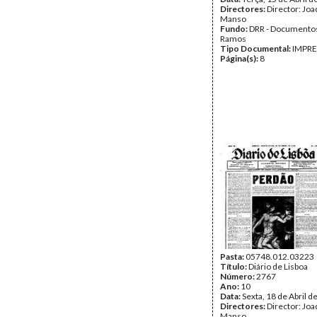
Directores:
Director: Jo
Manso
Fundo:
DRR - Documentos
Ramos
Tipo Documental:
IMPR
Página(s):
8
Pasta:
05748.012.03223
Título:
Diário de Lisboa
Número:
2767
Ano:
10
Data:
Sexta, 18 de Abril d
Directores:
Director: Jo
Manso