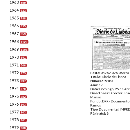
1963
559
1964
622
1965
788
1966
835
1967
859
1968
1120
1969
1101
1970
851
1971
506
1972
Pasta:
05762.026.06490
279
Título:
Diário de Lisboa
1973
Número:
5183
237
Ano:
17
1974
Data:
Domingo, 25 de Abr
379
Directores:
Director: Jo
1975
Manso
382
Fundo:
DRR - Documentos
1976
303
Ramos
Tipo Documental:
IMPR
1977
303
Página(s):
8
1978
301
1979
300