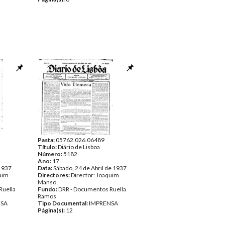
Pasta:
05762.026.06489
Título:
Diário de Lisboa
Número:
5182
Ano:
17
 1937
Data:
Sábado, 24 de Abril de 1937
quim
Directores:
Director: Joaquim
Manso
Ruella
Fundo:
DRR - Documentos Ruella
Ramos
NSA
Tipo Documental:
IMPRENSA
Página(s):
12