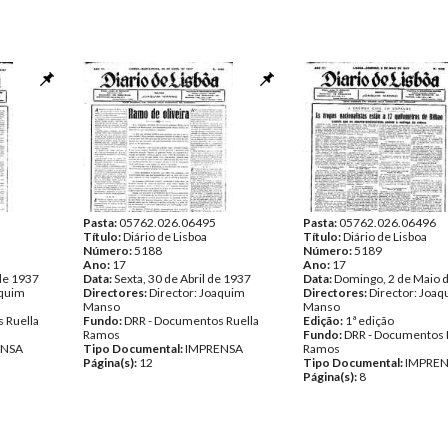
Pasta:
05762.026.06495
Pasta:
05762.026.06496
Título:
Diário de Lisboa
Título:
Diário de Lisboa
Número:
5188
Número:
5189
Ano:
17
Ano:
17
 de 1937
Data:
Sexta, 30 de Abril de 1937
Data:
Domingo, 2 de Maio 
aquim
Directores:
Director: Joaquim
Directores:
Director: Joa
Manso
Manso
 Ruella
Fundo:
DRR - Documentos Ruella
Edição:
1ª edição
Ramos
Fundo:
DRR - Documentos 
ENSA
Tipo Documental:
IMPRENSA
Ramos
Página(s):
12
Tipo Documental:
IMPRE
Página(s):
8