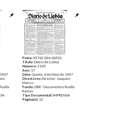
Pasta:
05762.026.06501
Título:
Diário de Lisboa
Número:
5193
Ano:
17
 1937
Data:
Quinta, 6 de Maio de 1937
quim
Directores:
Director: Joaquim
Manso
Ruella
Fundo:
DRR - Documentos Ruella
Ramos
NSA
Tipo Documental:
IMPRENSA
Página(s):
12