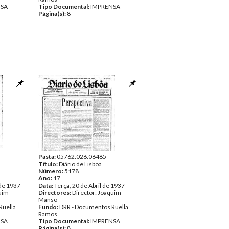
NSA
Tipo Documental:
IMPRENSA
Página(s):
8
Pasta:
05762.026.06485
Título:
Diário de Lisboa
Número:
5178
Ano:
17
 de 1937
Data:
Terça, 20 de Abril de 1937
quim
Directores:
Director: Joaquim
Manso
Ruella
Fundo:
DRR - Documentos Ruella
Ramos
NSA
Tipo Documental:
IMPRENSA
Página(s):
8