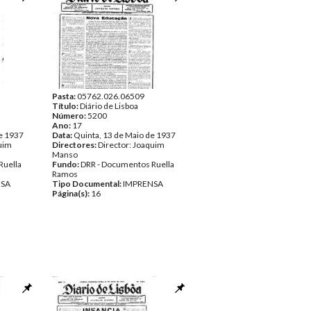
Pasta:
05762.026.06509
Título:
Diário de Lisboa
Número:
5200
Ano:
17
e 1937
Data:
Quinta, 13 de Maio de 1937
quim
Directores:
Director: Joaquim
Manso
Ruella
Fundo:
DRR - Documentos Ruella
Ramos
NSA
Tipo Documental:
IMPRENSA
Página(s):
16