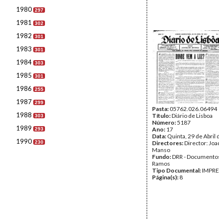
1980
297
1981
302
1982
301
1983
301
1984
303
1985
301
1986
255
1987
299
Pasta:
05762.026.06494
1988
Título:
Diário de Lisboa
303
Número:
5187
1989
Ano:
17
293
Data:
Quinta, 29 de Abril
1990
230
Directores:
Director: Jo
Manso
Fundo:
DRR - Documentos
Ramos
Tipo Documental:
IMPR
Página(s):
8