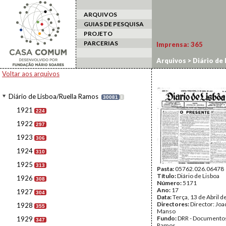
ARQUIVOS
GUIAS DE PESQUISA
PROJETO
PARCERIAS
Imprensa:
365
Arquivos
>
Diário de
Voltar aos arquivos
Diário de Lisboa/Ruella Ramos
30081
I
1921
224
1922
297
1923
306
1924
310
1925
313
Pasta:
05762.026.06478
Título:
Diário de Lisboa
1926
308
Número:
5171
Ano:
17
1927
304
Data:
Terça, 13 de Abril 
Directores:
Director: Jo
1928
355
Manso
Fundo:
DRR - Documentos
1929
347
Ramos