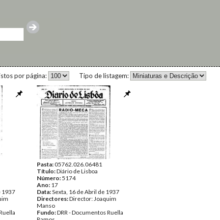
istos por página:
Tipo de listagem:
Pasta:
05762.026.06481
Título:
Diário de Lisboa
Número:
5174
Ano:
17
e 1937
Data:
Sexta, 16 de Abril de 1937
quim
Directores:
Director: Joaquim
Manso
Ruella
Fundo:
DRR - Documentos Ruella
Ramos