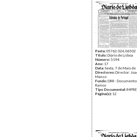
Pasta:
05762.026.06502
Título:
Diário de Lisboa
Número:
5194
Ano:
17
Data:
Sexta, 7 de Maio de
Directores:
Director: Jo
Manso
Fundo:
DRR - Documentos
Ramos
Tipo Documental:
IMPR
Página(s):
12