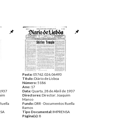
Pasta:
05762.026.06493
Título:
Diário de Lisboa
Número:
5186
Ano:
17
 1937
Data:
Quarta, 28 de Abril de 1937
quim
Directores:
Director: Joaquim
Manso
Ruella
Fundo:
DRR - Documentos Ruella
Ramos
NSA
Tipo Documental:
IMPRENSA
Página(s):
8