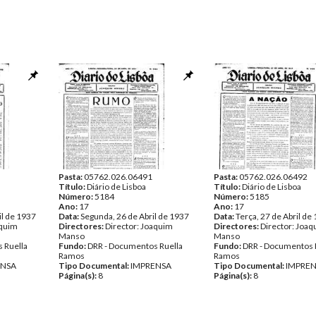
Pasta:
05762.026.06491
Pasta:
05762.026.06492
Título:
Diário de Lisboa
Título:
Diário de Lisboa
Número:
5184
Número:
5185
Ano:
17
Ano:
17
il de 1937
Data:
Segunda, 26 de Abril de 1937
Data:
Terça, 27 de Abril de
aquim
Directores:
Director: Joaquim
Directores:
Director: Joa
Manso
Manso
 Ruella
Fundo:
DRR - Documentos Ruella
Fundo:
DRR - Documentos 
Ramos
Ramos
ENSA
Tipo Documental:
IMPRENSA
Tipo Documental:
IMPRE
Página(s):
8
Página(s):
8