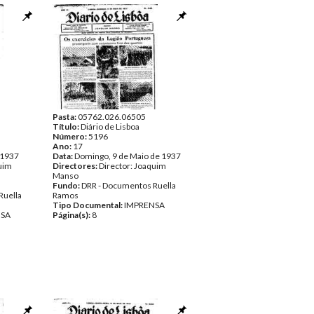
Pasta:
05762.026.06505
Título:
Diário de Lisboa
Número:
5196
Ano:
17
 1937
Data:
Domingo, 9 de Maio de 1937
quim
Directores:
Director: Joaquim
Manso
Fundo:
DRR - Documentos Ruella
Ruella
Ramos
Tipo Documental:
IMPRENSA
NSA
Página(s):
8