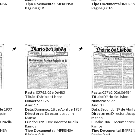
ENSA
Tipo Documental:
IMPRENSA
Tipo Documental:
IMPRE
Página(s):
8
Página(s):
16
Pasta:
05762.026.06483
Pasta:
05762.026.06484
Título:
Diário de Lisboa
Título:
Diário de Lisboa
Número:
5176
Número:
5177
Ano:
17
Ano:
17
 de 1937
Data:
Domingo, 18 de Abril de 1937
Data:
Segunda, 19 de Abril
aquim
Directores:
Director: Joaquim
Directores:
Director: Joa
Manso
Manso
 Ruella
Fundo:
DRR - Documentos Ruella
Fundo:
DRR - Documentos 
Ramos
Ramos
ENSA
Tipo Documental:
IMPRENSA
Tipo Documental:
IMPRE
Página(s):
8
Página(s):
8