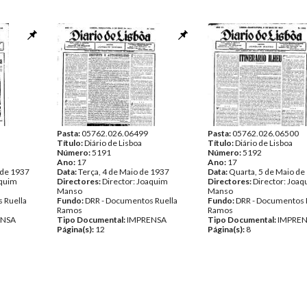
Pasta:
05762.026.06499
Pasta:
05762.026.06500
Título:
Diário de Lisboa
Título:
Diário de Lisboa
Número:
5191
Número:
5192
Ano:
17
Ano:
17
 de 1937
Data:
Terça, 4 de Maio de 1937
Data:
Quarta, 5 de Maio de
aquim
Directores:
Director: Joaquim
Directores:
Director: Joa
Manso
Manso
 Ruella
Fundo:
DRR - Documentos Ruella
Fundo:
DRR - Documentos 
Ramos
Ramos
ENSA
Tipo Documental:
IMPRENSA
Tipo Documental:
IMPRE
Página(s):
12
Página(s):
8