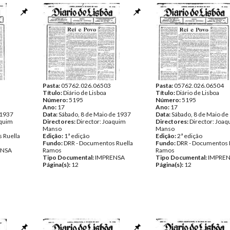
Pasta:
05762.026.06503
Pasta:
05762.026.06504
Título:
Diário de Lisboa
Título:
Diário de Lisboa
Número:
5195
Número:
5195
Ano:
17
Ano:
17
 1937
Data:
Sábado, 8 de Maio de 1937
Data:
Sábado, 8 de Maio de
aquim
Directores:
Director: Joaquim
Directores:
Director: Joa
Manso
Manso
 Ruella
Edição:
1ª edição
Edição:
2ª edição
Fundo:
DRR - Documentos Ruella
Fundo:
DRR - Documentos 
ENSA
Ramos
Ramos
Tipo Documental:
IMPRENSA
Tipo Documental:
IMPRE
Página(s):
12
Página(s):
12