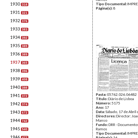
1930
Tipo Documental:
IMPR
318
Página(s):
8
1931
321
1932
376
1933
383
1934
392
1935
389
1936
389
1937
365
1938
396
1939
408
1940
388
Pasta:
05762.026.06482
1941
372
Título:
Diário de Lisboa
Número:
5175
1942
374
Ano:
17
Data:
Sábado, 17 de Abril
1943
672
Directores:
Director: Jo
1944
Manso
742
Fundo:
DRR - Documentos
1945
Ramos
540
Tipo Documental:
IMPR
1946
Página(s):
16
477