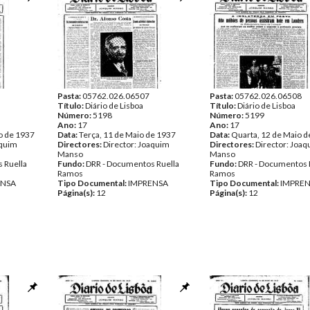
Pasta:
05762.026.06507
Pasta:
05762.026.06508
Título:
Diário de Lisboa
Título:
Diário de Lisboa
Número:
5198
Número:
5199
Ano:
17
Ano:
17
o de 1937
Data:
Terça, 11 de Maio de 1937
Data:
Quarta, 12 de Maio d
aquim
Directores:
Director: Joaquim
Directores:
Director: Joa
Manso
Manso
 Ruella
Fundo:
DRR - Documentos Ruella
Fundo:
DRR - Documentos 
Ramos
Ramos
ENSA
Tipo Documental:
IMPRENSA
Tipo Documental:
IMPRE
Página(s):
12
Página(s):
12