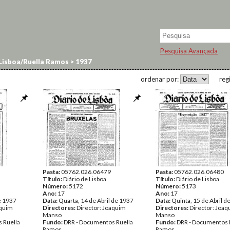
Pesquisa Avançada
 Lisboa/Ruella Ramos
>
1937
ordenar por:
reg
Pasta:
05762.026.06479
Pasta:
05762.026.06480
Título:
Diário de Lisboa
Título:
Diário de Lisboa
Número:
5172
Número:
5173
Ano:
17
Ano:
17
de 1937
Data:
Quarta, 14 de Abril de 1937
Data:
Quinta, 15 de Abril d
aquim
Directores:
Director: Joaquim
Directores:
Director: Joa
Manso
Manso
 Ruella
Fundo:
DRR - Documentos Ruella
Fundo:
DRR - Documentos 
Ramos
Ramos