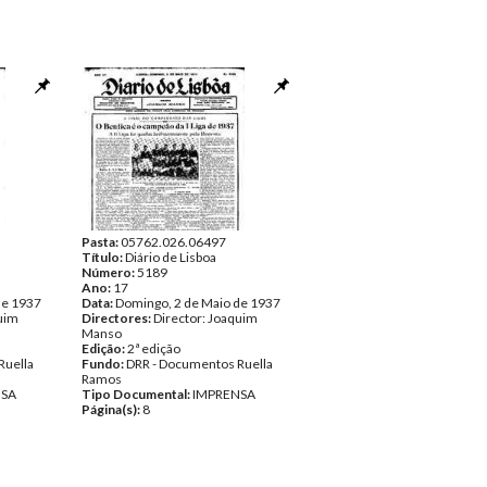
Pasta:
05762.026.06497
Título:
Diário de Lisboa
Número:
5189
Ano:
17
de 1937
Data:
Domingo, 2 de Maio de 1937
quim
Directores:
Director: Joaquim
Manso
Edição:
2ª edição
Ruella
Fundo:
DRR - Documentos Ruella
Ramos
NSA
Tipo Documental:
IMPRENSA
Página(s):
8