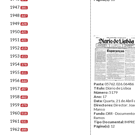
1947
381
1948
447
1949
428
1950
421
1951
421
1952
419
1953
413
1954
378
1955
411
1956
444
Pasta:
05762.026.06486
Título:
Diário de Lisboa
1957
457
Número:
5179
1958
Ano:
17
462
Data:
Quarta, 21 de Abril
1959
Directores:
Director: Jo
479
Manso
1960
Fundo:
DRR - Documentos
518
Ramos
1961
Tipo Documental:
IMPR
531
Página(s):
12
1962
495