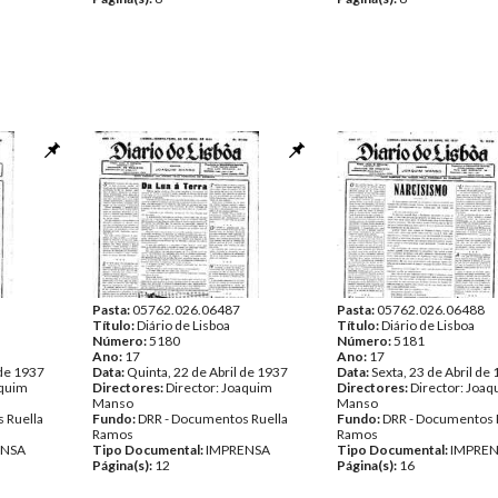
Pasta:
05762.026.06487
Pasta:
05762.026.06488
Título:
Diário de Lisboa
Título:
Diário de Lisboa
Número:
5180
Número:
5181
Ano:
17
Ano:
17
 de 1937
Data:
Quinta, 22 de Abril de 1937
Data:
Sexta, 23 de Abril de
aquim
Directores:
Director: Joaquim
Directores:
Director: Joa
Manso
Manso
 Ruella
Fundo:
DRR - Documentos Ruella
Fundo:
DRR - Documentos 
Ramos
Ramos
ENSA
Tipo Documental:
IMPRENSA
Tipo Documental:
IMPRE
Página(s):
12
Página(s):
16