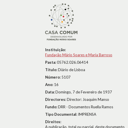
Instituição:
Fundação Mário Soares e Maria Barroso
Pasta:
05762.026.06414
Título:
Diário de Lisboa
Número:
5107
Ano:
16
Data:
Domingo, 7 de Fevereiro de 1937
Directores:
Director: Joaquim Manso
Fundo:
DRR - Documentos Ruella Ramos
Tipo Documental:
IMPRENSA
Direitos:
A publicação, total ou parcial, deste documento