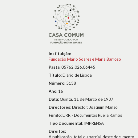
Instituição:
Fundação Mário Soares e Maria Barroso
Pasta:
05762.026.06445
Título:
Diário de Lisboa
Número:
5138
Ano:
16
Data:
Quinta, 11 de Março de 1937
Directores:
Director: Joaquim Manso
Fundo:
DRR - Documentos Ruella Ramos
Tipo Documental:
IMPRENSA
Direitos:
A publicação, total ou parcial, deste documento