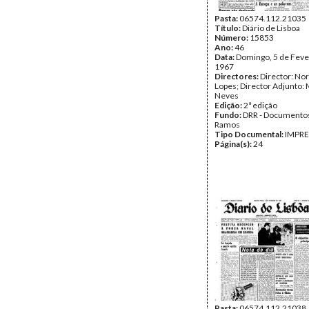
Pasta:
06574.112.21035
Título:
Diário de Lisboa
Número:
15853
Ano:
46
Data:
Domingo, 5 de Feve
1967
Directores:
Director: No
Lopes; Director Adjunto: 
Neves
Edição:
2ª edição
Fundo:
DRR - Documentos
Ramos
Tipo Documental:
IMPR
Página(s):
24
Pasta:
06574.112.21038