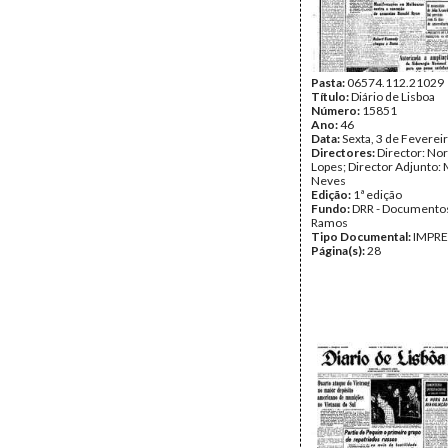
Pasta:
06574.112.21029
Título:
Diário de Lisboa
Número:
15851
Ano:
46
Data:
Sexta, 3 de Feverei
Directores:
Director: No
Lopes; Director Adjunto: 
Neves
Edição:
1ª edição
Fundo:
DRR - Documentos
Ramos
Tipo Documental:
IMPR
Página(s):
28