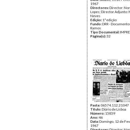
1967
Directores:
Director: No
Lopes; Director Adjunto: 
Neves
Edição:
1ª edição
Fundo:
DRR - Documentos
Ramos
Tipo Documental:
IMPR
Página(s):
32
Pasta:
06574.112.21047
Título:
Diário de Lisboa
Número:
15859
Ano:
46
Data:
Domingo, 12 de Fev
1967
Directores:
Director: No