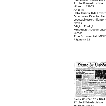
Título:
Diário de Lisboa
Número:
15855
Ano:
46
Data:
Quarta, 8 de Fever
Directores:
Director: No
Lopes; Director Adjunto: 
Neves
Edição:
1ª edição
Fundo:
DRR - Documentos
Ramos
Tipo Documental:
IMPR
Página(s):
32
Pasta:
06574.112.21041
Título:
Diário de Lisboa
Número:
15856