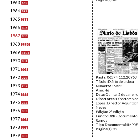
1963
559
1964
622
1965
788
1966
835
1967
859
1968
1120
1969
1101
1970
851
1971
506
1972
Pasta:
06574.112.20963
279
Título:
Diário de Lisboa
1973
Número:
15822
237
Ano:
46
1974
Data:
Quinta, 5 de Janeir
379
Directores:
Director: No
1975
Lopes; Director Adjunto: 
382
Neves
1976
303
Edição:
2ª edição
Fundo:
DRR - Documentos
1977
303
Ramos
Tipo Documental:
IMPR
1978
301
Página(s):
32
1979
300