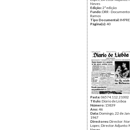
Neves
Edição:
2ª edição
Fundo:
DRR - Documentos
Ramos
Tipo Documental:
IMPR
Página(s):
40
Pasta:
06574.112.21002
Título:
Diário de Lisboa
Número:
15839
Ano:
46
Data:
Domingo, 22 de Jan
1967
Directores:
Director: No
Lopes; Director Adjunto: 
Neves