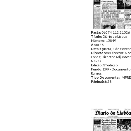
Pasta:
06574.112.21026
Título:
Diário de Lisboa
Número:
15849
Ano:
46
Data:
Quarta, 1 de Fever
Directores:
Director: No
Lopes; Director Adjunto: 
Neves
Edição:
3ª edição
Fundo:
DRR - Documentos
Ramos
Tipo Documental:
IMPR
Página(s):
28