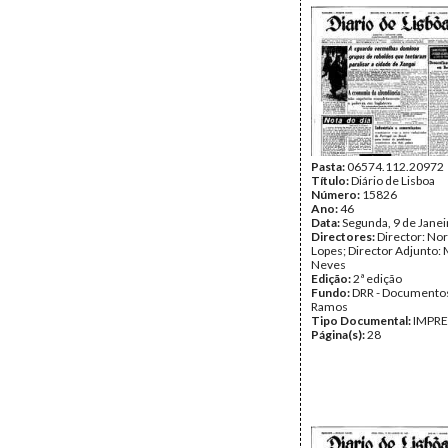
Pasta:
06574.112.20972
Título:
Diário de Lisboa
Número:
15826
Ano:
46
Data:
Segunda, 9 de Jane
Directores:
Director: No
Lopes; Director Adjunto: 
Neves
Edição:
2ª edição
Fundo:
DRR - Documentos
Ramos
Tipo Documental:
IMPR
Página(s):
28