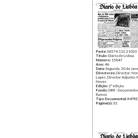
Pasta:
06574.112.21020
Título:
Diário de Lisboa
Número:
15847
Ano:
46
Data:
Segunda, 30 de Jan
Directores:
Director: No
Lopes; Director Adjunto: 
Neves
Edição:
2ª edição
Fundo:
DRR - Documentos
Ramos
Tipo Documental:
IMPR
Página(s):
32