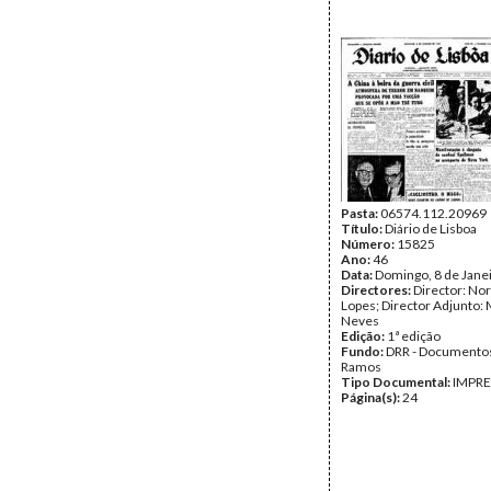
Pasta:
06574.112.20969
Título:
Diário de Lisboa
Número:
15825
Ano:
46
Data:
Domingo, 8 de Jane
Directores:
Director: No
Lopes; Director Adjunto: 
Neves
Edição:
1ª edição
Fundo:
DRR - Documentos
Ramos
Tipo Documental:
IMPR
Página(s):
24