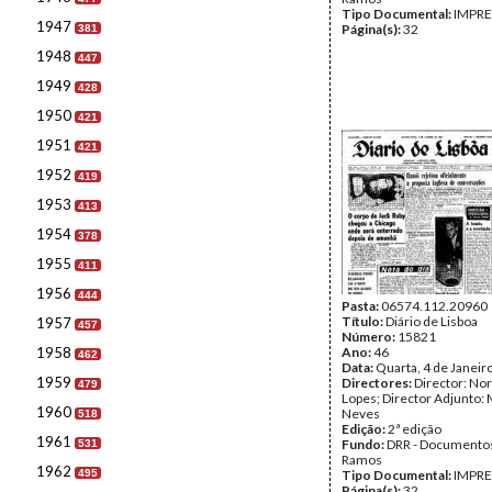
Tipo Documental:
IMPR
1947
Página(s):
32
381
1948
447
1949
428
1950
421
1951
421
1952
419
1953
413
1954
378
1955
411
1956
444
Pasta:
06574.112.20960
Título:
Diário de Lisboa
1957
457
Número:
15821
1958
Ano:
46
462
Data:
Quarta, 4 de Janeir
1959
Directores:
Director: No
479
Lopes; Director Adjunto: 
1960
Neves
518
Edição:
2ª edição
1961
Fundo:
DRR - Documentos
531
Ramos
1962
495
Tipo Documental:
IMPR
Página(s):
32