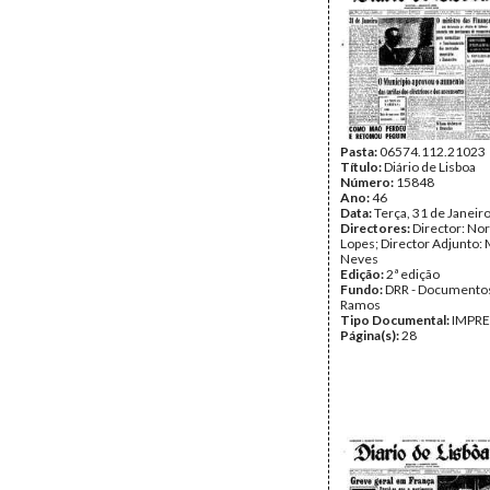
Pasta:
06574.112.21023
Título:
Diário de Lisboa
Número:
15848
Ano:
46
Data:
Terça, 31 de Janeir
Directores:
Director: No
Lopes; Director Adjunto: 
Neves
Edição:
2ª edição
Fundo:
DRR - Documentos
Ramos
Tipo Documental:
IMPR
Página(s):
28