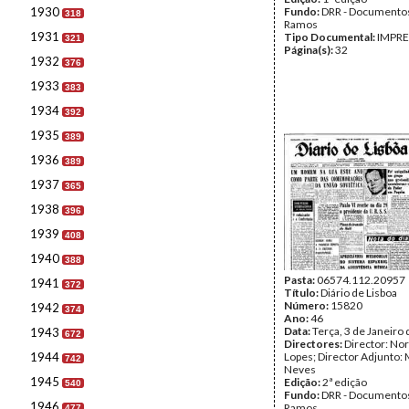
1930
Fundo:
DRR - Documentos
318
Ramos
1931
Tipo Documental:
IMPR
321
Página(s):
32
1932
376
1933
383
1934
392
1935
389
1936
389
1937
365
1938
396
1939
408
1940
388
Pasta:
06574.112.20957
1941
372
Título:
Diário de Lisboa
Número:
15820
1942
374
Ano:
46
Data:
Terça, 3 de Janeiro
1943
672
Directores:
Director: No
1944
Lopes; Director Adjunto: 
742
Neves
1945
Edição:
2ª edição
540
Fundo:
DRR - Documentos
1946
Ramos
477