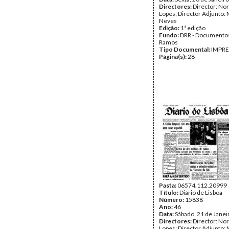
Directores:
Director: No
Lopes; Director Adjunto: 
Neves
Edição:
1ª edição
Fundo:
DRR - Documentos
Ramos
Tipo Documental:
IMPR
Página(s):
28
Pasta:
06574.112.20999
Título:
Diário de Lisboa
Número:
15838
Ano:
46
Data:
Sábado, 21 de Janei
Directores:
Director: No
Lopes; Director Adjunto: 