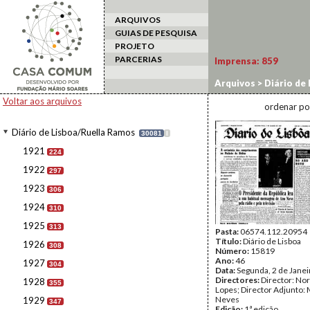
ARQUIVOS
GUIAS DE PESQUISA
PROJETO
PARCERIAS
Imprensa:
859
Arquivos
>
Diário de
Voltar aos arquivos
ordenar po
Diário de Lisboa/Ruella Ramos
30081
I
1921
224
1922
297
1923
306
1924
310
1925
313
Pasta:
06574.112.20954
Título:
Diário de Lisboa
1926
308
Número:
15819
Ano:
46
1927
304
Data:
Segunda, 2 de Jane
Directores:
Director: No
1928
355
Lopes; Director Adjunto: 
Neves
1929
347
Edição:
1ª edição