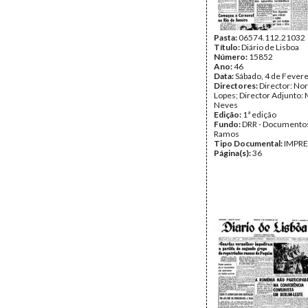
Pasta:
06574.112.21032
Título:
Diário de Lisboa
Número:
15852
Ano:
46
Data:
Sábado, 4 de Fever
Directores:
Director: No
Lopes; Director Adjunto: 
Neves
Edição:
1ª edição
Fundo:
DRR - Documentos
Ramos
Tipo Documental:
IMPR
Página(s):
36