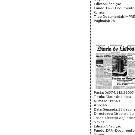
Edição:
3ª edição
Fundo:
DRR - Documentos
Ramos
Tipo Documental:
IMPR
Página(s):
28
Pasta:
06574.112.21005
Título:
Diário de Lisboa
Número:
15840
Ano:
46
Data:
Segunda, 23 de Jan
Directores:
Director: No
Lopes; Director Adjunto: 
Neves
Edição:
3ª edição
Fundo:
DRR - Documentos
Ramos