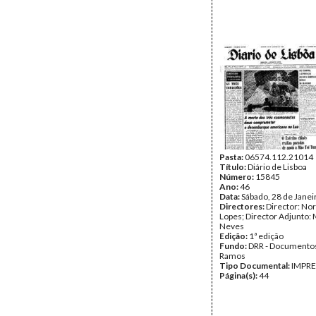
Pasta:
06574.112.21014
Título:
Diário de Lisboa
Número:
15845
Ano:
46
Data:
Sábado, 28 de Janei
Directores:
Director: No
Lopes; Director Adjunto: 
Neves
Edição:
1ª edição
Fundo:
DRR - Documentos
Ramos
Tipo Documental:
IMPR
Página(s):
44