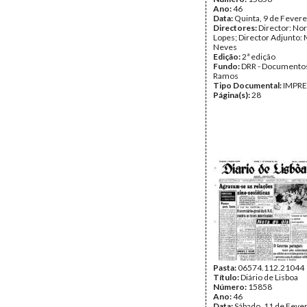
Ano:
46
Data:
Quinta, 9 de Fevere
Directores:
Director: No
Lopes; Director Adjunto: 
Neves
Edição:
2ª edição
Fundo:
DRR - Documentos
Ramos
Tipo Documental:
IMPR
Página(s):
28
Pasta:
06574.112.21044
Título:
Diário de Lisboa
Número:
15858
Ano:
46
Data:
Sábado, 11 de Fever