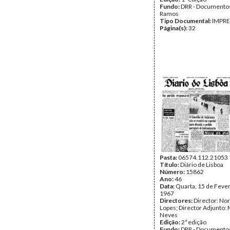
Fundo:
DRR - Documentos
Ramos
Tipo Documental:
IMPR
Página(s):
32
Pasta:
06574.112.21053
Título:
Diário de Lisboa
Número:
15862
Ano:
46
Data:
Quarta, 15 de Fever
1967
Directores:
Director: No
Lopes; Director Adjunto: 
Neves
Edição:
2ª edição
Fundo:
DRR - Documentos