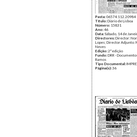
Pasta:
06574.112.20984
Título:
Diário de Lisboa
Número:
15831
Ano:
46
Data:
Sábado, 14 de Janei
Directores:
Director: No
Lopes; Director Adjunto: 
Neves
Edição:
2ª edição
Fundo:
DRR - Documentos
Ramos
Tipo Documental:
IMPR
Página(s):
36