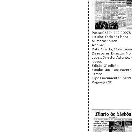
Pasta:
06574.112.20978
Título:
Diário de Lisboa
Número:
15828
Ano:
46
Data:
Quarta, 11 de Janei
Directores:
Director: No
Lopes; Director Adjunto: 
Neves
Edição:
3ª edição
Fundo:
DRR - Documentos
Ramos
Tipo Documental:
IMPR
Página(s):
28