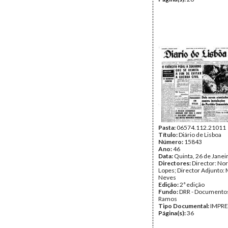
Pasta:
06574.112.21011
Título:
Diário de Lisboa
Número:
15843
Ano:
46
Data:
Quinta, 26 de Janei
Directores:
Director: No
Lopes; Director Adjunto: 
Neves
Edição:
2ª edição
Fundo:
DRR - Documentos
Ramos
Tipo Documental:
IMPR
Página(s):
36