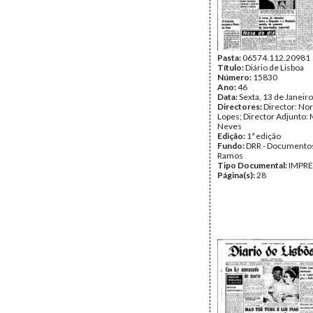
Pasta:
06574.112.20981
Título:
Diário de Lisboa
Número:
15830
Ano:
46
Data:
Sexta, 13 de Janeir
Directores:
Director: No
Lopes; Director Adjunto: 
Neves
Edição:
1ª edição
Fundo:
DRR - Documentos
Ramos
Tipo Documental:
IMPR
Página(s):
28