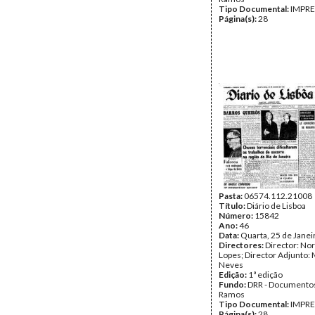
Tipo Documental:
IMPR
Página(s):
28
Pasta:
06574.112.21008
Título:
Diário de Lisboa
Número:
15842
Ano:
46
Data:
Quarta, 25 de Janei
Directores:
Director: No
Lopes; Director Adjunto: 
Neves
Edição:
1ª edição
Fundo:
DRR - Documentos
Ramos
Tipo Documental:
IMPR
Página(s):
28