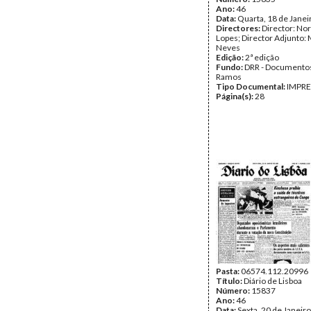
Ano:
46
Data:
Quarta, 18 de Janei
Directores:
Director: No
Lopes; Director Adjunto: 
Neves
Edição:
2ª edição
Fundo:
DRR - Documentos
Ramos
Tipo Documental:
IMPR
Página(s):
28
Pasta:
06574.112.20996
Título:
Diário de Lisboa
Número:
15837
Ano:
46
Data:
Sexta, 20 de Janeir