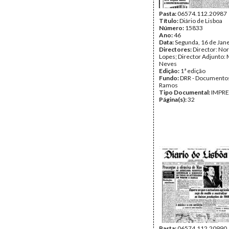
Pasta:
06574.112.20987
Título:
Diário de Lisboa
Número:
15833
Ano:
46
Data:
Segunda, 16 de Jan
Directores:
Director: No
Lopes; Director Adjunto: 
Neves
Edição:
1ª edição
Fundo:
DRR - Documentos
Ramos
Tipo Documental:
IMPR
Página(s):
32
Pasta:
06574.112.20990