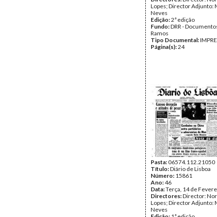
Lopes; Director Adjunto: 
Neves
Edição:
2ª edição
Fundo:
DRR - Documentos
Ramos
Tipo Documental:
IMPR
Página(s):
24
Pasta:
06574.112.21050
Título:
Diário de Lisboa
Número:
15861
Ano:
46
Data:
Terça, 14 de Fevere
Directores:
Director: No
Lopes; Director Adjunto: 
Neves
Edição:
1ª edição