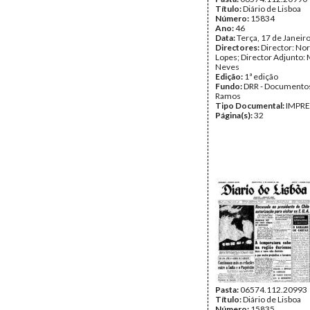
Título:
Diário de Lisboa
Número:
15834
Ano:
46
Data:
Terça, 17 de Janeir
Directores:
Director: No
Lopes; Director Adjunto: 
Neves
Edição:
1ª edição
Fundo:
DRR - Documentos
Ramos
Tipo Documental:
IMPR
Página(s):
32
Pasta:
06574.112.20993
Título:
Diário de Lisboa
Número:
15835