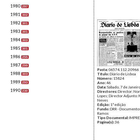
1980
297
1981
302
1982
301
1983
301
1984
303
1985
301
1986
255
1987
299
Pasta:
06574.112.20966
1988
Título:
Diário de Lisboa
303
Número:
15824
1989
Ano:
46
293
Data:
Sábado, 7 de Janeir
1990
230
Directores:
Director: No
Lopes; Director Adjunto: 
Neves
Edição:
1ª edição
Fundo:
DRR - Documentos
Ramos
Tipo Documental:
IMPR
Página(s):
36