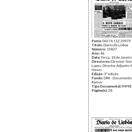
Pasta:
06574.112.20975
Título:
Diário de Lisboa
Número:
15827
Ano:
46
Data:
Terça, 10 de Janeir
Directores:
Director: No
Lopes; Director Adjunto: 
Neves
Edição:
3ª edição
Fundo:
DRR - Documentos
Ramos
Tipo Documental:
IMPR
Página(s):
28