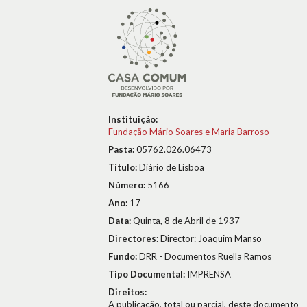
Instituição:
Fundação Mário Soares e Maria Barroso
Pasta:
05762.026.06473
Título:
Diário de Lisboa
Número:
5166
Ano:
17
Data:
Quinta, 8 de Abril de 1937
Directores:
Director: Joaquim Manso
Fundo:
DRR - Documentos Ruella Ramos
Tipo Documental:
IMPRENSA
Direitos:
A publicação, total ou parcial, deste documento