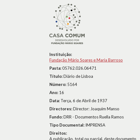
Instituição:
Fundação Mário Soares e Maria Barroso
Pasta:
05762.026.06471
Título:
Diário de Lisboa
Número:
5164
Ano:
16
Data:
Terça, 6 de Abril de 1937
Directores:
Director: Joaquim Manso
Fundo:
DRR - Documentos Ruella Ramos
Tipo Documental:
IMPRENSA
Direitos:
A publicação, total ou parcial, deste documento