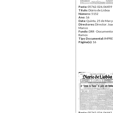
Pasta:
05762.026.06459
Título:
Diário de Lisboa
Número:
5152
Ano:
16
Data:
Quinta, 25 de Març
Directores:
Director: Jo
Manso
Fundo:
DRR - Documentos
Ramos
Tipo Documental:
IMPR
Página(s):
16
Pasta:
05762.026.06462