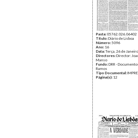
Pasta:
05762.026.06402
Título:
Diário de Lisboa
Número:
5096
Ano:
16
Data:
Terça, 26 de Janeir
Directores:
Director: Jo
Manso
Fundo:
DRR - Documentos
Ramos
Tipo Documental:
IMPR
Página(s):
12