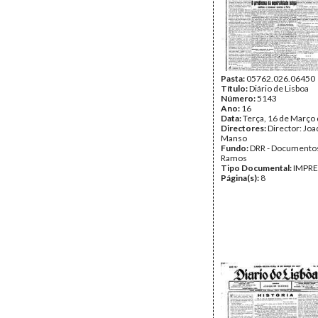
Pasta:
05762.026.06450
Título:
Diário de Lisboa
Número:
5143
Ano:
16
Data:
Terça, 16 de Março
Directores:
Director: Jo
Manso
Fundo:
DRR - Documentos
Ramos
Tipo Documental:
IMPR
Página(s):
8