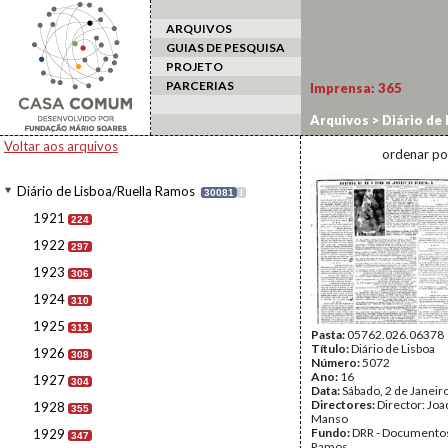
ARQUIVOS
GUIAS DE PESQUISA
PROJETO
PARCERIAS
Imprensa:
365
Arquivos
>
Diário de
Voltar aos arquivos
ordenar po
Diário de Lisboa/Ruella Ramos
30081
I
1921
224
1922
297
1923
306
1924
310
1925
313
Pasta:
05762.026.06378
Título:
Diário de Lisboa
1926
308
Número:
5072
Ano:
16
1927
304
Data:
Sábado, 2 de Janeir
Directores:
Director: Jo
1928
355
Manso
Fundo:
DRR - Documentos
1929
347
Ramos