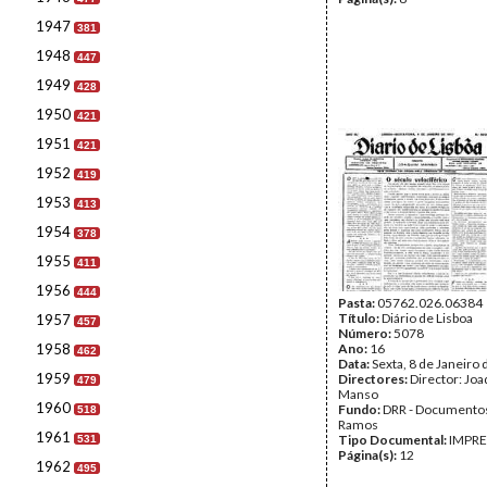
1947
381
1948
447
1949
428
1950
421
1951
421
1952
419
1953
413
1954
378
1955
411
1956
444
Pasta:
05762.026.06384
Título:
Diário de Lisboa
1957
457
Número:
5078
1958
Ano:
16
462
Data:
Sexta, 8 de Janeiro
1959
Directores:
Director: Jo
479
Manso
1960
Fundo:
DRR - Documentos
518
Ramos
1961
Tipo Documental:
IMPR
531
Página(s):
12
1962
495