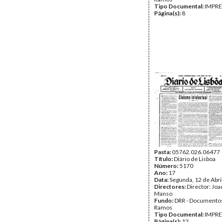
Tipo Documental:
IMPR
Página(s):
8
Pasta:
05762.026.06477
Título:
Diário de Lisboa
Número:
5170
Ano:
17
Data:
Segunda, 12 de Abri
Directores:
Director: Jo
Manso
Fundo:
DRR - Documentos
Ramos
Tipo Documental:
IMPR
Página(s):
12