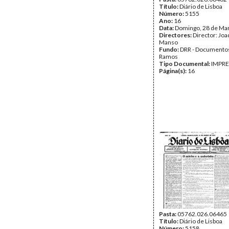
Título:
Diário de Lisboa
Número:
5155
Ano:
16
Data:
Domingo, 28 de Ma
Directores:
Director: Jo
Manso
Fundo:
DRR - Documentos
Ramos
Tipo Documental:
IMPR
Página(s):
16
Pasta:
05762.026.06465
Título:
Diário de Lisboa
Número:
5158