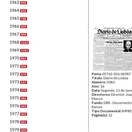
1963
559
1964
622
1965
788
1966
835
1967
859
1968
1120
1969
1101
1970
851
1971
506
1972
Pasta:
05762.026.06387
279
Título:
Diário de Lisboa
1973
Número:
5081
237
Ano:
16
1974
Data:
Segunda, 11 de Jan
379
Directores:
Director: Jo
1975
Manso
382
Fundo:
DRR - Documentos
1976
303
Ramos
Tipo Documental:
IMPR
1977
303
Página(s):
12
1978
301
1979
300