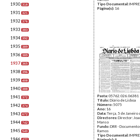
1930
Tipo Documental:
IMPR
318
Página(s):
16
1931
321
1932
376
1933
383
1934
392
1935
389
1936
389
1937
365
1938
396
1939
408
1940
388
Pasta:
05762.026.06381
1941
372
Título:
Diário de Lisboa
Número:
5075
1942
374
Ano:
16
Data:
Terça, 5 de Janeiro
1943
672
Directores:
Director: Jo
1944
Manso
742
Fundo:
DRR - Documentos
1945
Ramos
540
Tipo Documental:
IMPR
1946
Página(s):
8
477