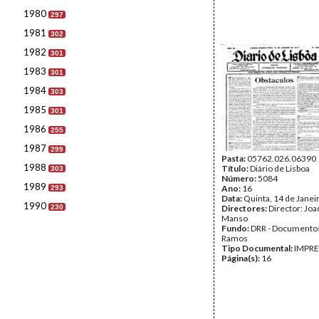
1980
297
1981
302
1982
301
1983
301
1984
303
1985
301
1986
255
1987
299
Pasta:
05762.026.06390
1988
Título:
Diário de Lisboa
303
Número:
5084
1989
Ano:
16
293
Data:
Quinta, 14 de Janei
1990
230
Directores:
Director: Jo
Manso
Fundo:
DRR - Documentos
Ramos
Tipo Documental:
IMPR
Página(s):
16