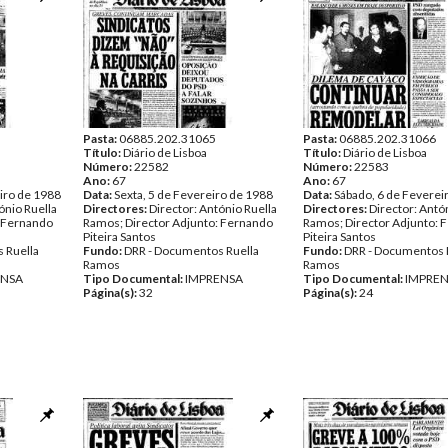
Pasta:
06885.202.31065
Pasta:
06885.202.31066
Título:
Diário de Lisboa
Título:
Diário de Lisboa
Número:
22582
Número:
22583
Ano:
67
Ano:
67
iro de 1988
Data:
Sexta, 5 de Fevereiro de 1988
Data:
Sábado, 6 de Feverei
ónio Ruella
Directores:
Director: António Ruella
Directores:
Director: Antó
: Fernando
Ramos; Director Adjunto: Fernando
Ramos; Director Adjunto: 
Piteira Santos
Piteira Santos
 Ruella
Fundo:
DRR - Documentos Ruella
Fundo:
DRR - Documentos 
Ramos
Ramos
ENSA
Tipo Documental:
IMPRENSA
Tipo Documental:
IMPRE
Página(s):
32
Página(s):
24