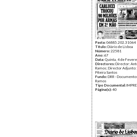
Pasta:
06885.202.31064
Título:
Diário de Lisboa
Número:
22581
Ano:
67
Data:
Quinta, 4 de Fevere
Directores:
Director: Ant
Ramos; Director Adjunto
Piteira Santos
Fundo:
DRR - Documentos
Ramos
Tipo Documental:
IMPR
Página(s):
40