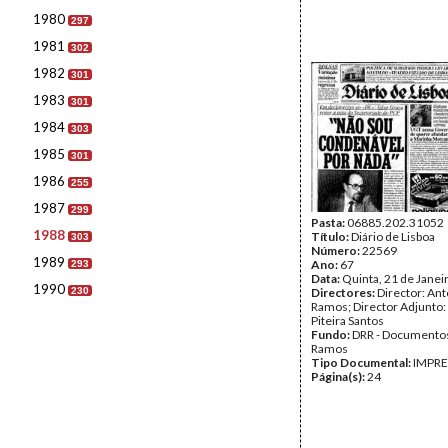
1980
297
1981
302
1982
301
1983
301
1984
303
1985
301
1986
255
1987
299
Pasta:
06885.202.31052
1988
Título:
Diário de Lisboa
303
Número:
22569
1989
Ano:
67
293
Data:
Quinta, 21 de Janei
1990
230
Directores:
Director: Ant
Ramos; Director Adjunto
Piteira Santos
Fundo:
DRR - Documentos
Ramos
Tipo Documental:
IMPR
Página(s):
24