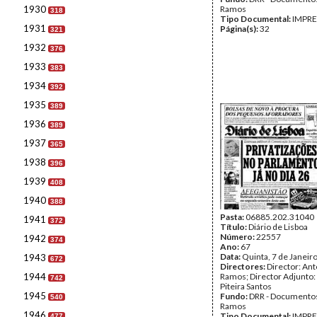
1930
Ramos
318
Tipo Documental:
IMPR
1931
Página(s):
32
321
1932
376
1933
383
1934
392
1935
389
1936
389
1937
365
1938
396
1939
408
1940
388
Pasta:
06885.202.31040
1941
372
Título:
Diário de Lisboa
Número:
22557
1942
374
Ano:
67
Data:
Quinta, 7 de Janeir
1943
672
Directores:
Director: Ant
1944
Ramos; Director Adjunto
742
Piteira Santos
1945
Fundo:
DRR - Documentos
540
Ramos
1946
Tipo Documental:
IMPR
477