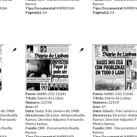
Ramos
Ramos
ENSA
Tipo Documental:
IMPRENSA
Tipo Documental:
IMPRE
Página(s):
24
Página(s):
24
Pasta:
06885.202.31041
Pasta:
06885.202.31042
Título:
Diário de Lisboa
Título:
Diário de Lisboa
Número:
22558
Número:
22559
Ano:
67
Ano:
67
o de 1988
Data:
Sexta, 8 de Janeiro de 1988
Data:
Sábado, 9 de Janeiro
ónio Ruella
Directores:
Director: António Ruella
Directores:
Director: Antó
: Fernando
Ramos; Director Adjunto: Fernando
Ramos; Director Adjunto: 
Piteira Santos
Piteira Santos
 Ruella
Fundo:
DRR - Documentos Ruella
Fundo:
DRR - Documentos 
Ramos
Ramos
ENSA
Tipo Documental:
IMPRENSA
Tipo Documental:
IMPRE