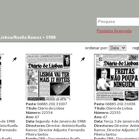
Pesquisa Avançada
 Lisboa/Ruella Ramos
>
1988
ordenar por:
reg
Pasta:
06885.202.31037
Pasta:
06885.202.31038
Título:
Diário de Lisboa
Título:
Diário de Lisboa
Número:
22554
Número:
22555
Ano:
67
Ano:
67
o de 1988
Data:
Segunda, 4 de Janeiro de 1988
Data:
Terça, 5 de Janeiro d
ónio Ruella
Directores:
Director: António Ruella
Directores:
Director: Antó
: Fernando
Ramos; Director Adjunto: Fernando
Ramos; Director Adjunto: 
Piteira Santos
Piteira Santos
 Ruella
Fundo:
DRR - Documentos Ruella
Fundo:
DRR - Documentos 