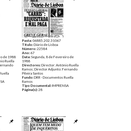
Pasta:
06885.202.31067
Título:
Diário de Lisboa
Número:
22584
Ano:
67
ro de 1988
Data:
Segunda, 8 de Fevereiro de
nio Ruella
1988
Fernando
Directores:
Director: António Ruella
Ramos; Director Adjunto: Fernando
Ruella
Piteira Santos
Fundo:
DRR - Documentos Ruella
NSA
Ramos
Tipo Documental:
IMPRENSA
Página(s):
28