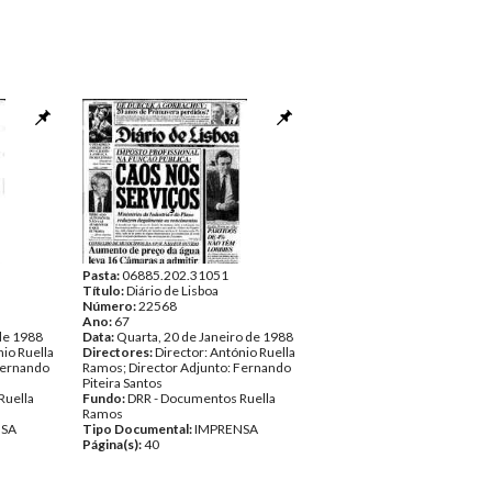
Pasta:
06885.202.31051
Título:
Diário de Lisboa
Número:
22568
Ano:
67
 de 1988
Data:
Quarta, 20 de Janeiro de 1988
nio Ruella
Directores:
Director: António Ruella
Fernando
Ramos; Director Adjunto: Fernando
Piteira Santos
Ruella
Fundo:
DRR - Documentos Ruella
Ramos
NSA
Tipo Documental:
IMPRENSA
Página(s):
40