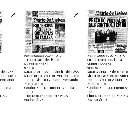
Pasta:
06885.202.31057
Pasta:
06885.202.31058
Título:
Diário de Lisboa
Título:
Diário de Lisboa
Número:
22574
Número:
22575
Ano:
67
Ano:
67
o de 1988
Data:
Quarta, 27 de Janeiro de 1988
Data:
Quinta, 28 de Janeir
ónio Ruella
Directores:
Director: António Ruella
Directores:
Director: Antó
: Fernando
Ramos; Director Adjunto: Fernando
Ramos; Director Adjunto: 
Piteira Santos
Piteira Santos
 Ruella
Fundo:
DRR - Documentos Ruella
Fundo:
DRR - Documentos 
Ramos
Ramos
ENSA
Tipo Documental:
IMPRENSA
Tipo Documental:
IMPRE
Página(s):
24
Página(s):
40