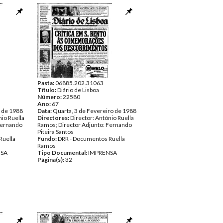
Pasta:
06885.202.31063
Título:
Diário de Lisboa
Número:
22580
Ano:
67
o de 1988
Data:
Quarta, 3 de Fevereiro de 1988
nio Ruella
Directores:
Director: António Ruella
Fernando
Ramos; Director Adjunto: Fernando
Piteira Santos
Ruella
Fundo:
DRR - Documentos Ruella
Ramos
NSA
Tipo Documental:
IMPRENSA
Página(s):
32