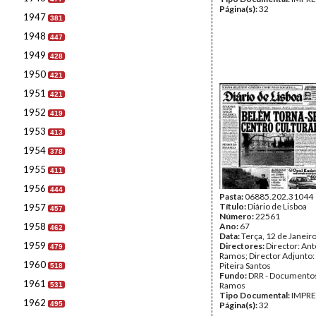
Página(s):
32
1947
381
1948
447
1949
428
1950
421
1951
421
1952
419
1953
413
1954
378
1955
411
1956
444
Pasta:
06885.202.31044
Título:
Diário de Lisboa
1957
457
Número:
22561
1958
Ano:
67
462
Data:
Terça, 12 de Janeir
1959
Directores:
Director: Ant
479
Ramos; Director Adjunto
1960
Piteira Santos
518
Fundo:
DRR - Documentos
1961
Ramos
531
Tipo Documental:
IMPR
1962
495
Página(s):
32