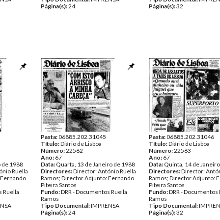
Página(s):
24
Página(s):
32
Pasta:
06885.202.31045
Pasta:
06885.202.31046
Título:
Diário de Lisboa
Título:
Diário de Lisboa
Número:
22562
Número:
22563
Ano:
67
Ano:
67
o de 1988
Data:
Quarta, 13 de Janeiro de 1988
Data:
Quinta, 14 de Janeir
ónio Ruella
Directores:
Director: António Ruella
Directores:
Director: Antó
: Fernando
Ramos; Director Adjunto: Fernando
Ramos; Director Adjunto: 
Piteira Santos
Piteira Santos
 Ruella
Fundo:
DRR - Documentos Ruella
Fundo:
DRR - Documentos 
Ramos
Ramos
ENSA
Tipo Documental:
IMPRENSA
Tipo Documental:
IMPRE
Página(s):
24
Página(s):
32