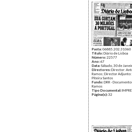
Pasta:
06885.202.31060
Título:
Diário de Lisboa
Número:
22577
Ano:
67
Data:
Sábado, 30 de Janei
Directores:
Director: Ant
Ramos; Director Adjunto
Piteira Santos
Fundo:
DRR - Documentos
Ramos
Tipo Documental:
IMPR
Página(s):
32