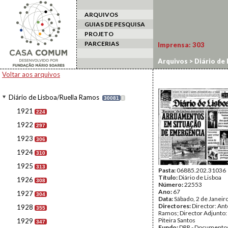
ARQUIVOS
GUIAS DE PESQUISA
PROJETO
PARCERIAS
Imprensa:
303
Arquivos
>
Diário de
Voltar aos arquivos
Diário de Lisboa/Ruella Ramos
30081
I
1921
224
1922
297
1923
306
1924
310
1925
313
Pasta:
06885.202.31036
Título:
Diário de Lisboa
1926
308
Número:
22553
Ano:
67
1927
304
Data:
Sábado, 2 de Janeir
Directores:
Director: Ant
1928
355
Ramos; Director Adjunto
Piteira Santos
1929
347
Fundo:
DRR - Documentos