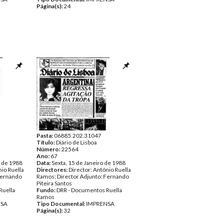
Página(s):
24
Pasta:
06885.202.31047
Título:
Diário de Lisboa
Número:
22564
Ano:
67
o de 1988
Data:
Sexta, 15 de Janeiro de 1988
nio Ruella
Directores:
Director: António Ruella
Fernando
Ramos; Director Adjunto: Fernando
Piteira Santos
Ruella
Fundo:
DRR - Documentos Ruella
Ramos
NSA
Tipo Documental:
IMPRENSA
Página(s):
32