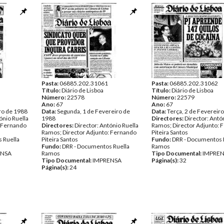
Pasta:
06885.202.31061
Pasta:
06885.202.31062
Título:
Diário de Lisboa
Título:
Diário de Lisboa
Número:
22578
Número:
22579
Ano:
67
Ano:
67
ro de 1988
Data:
Segunda, 1 de Fevereiro de
Data:
Terça, 2 de Fevereir
ónio Ruella
1988
Directores:
Director: Antó
: Fernando
Directores:
Director: António Ruella
Ramos; Director Adjunto: 
Ramos; Director Adjunto: Fernando
Piteira Santos
 Ruella
Piteira Santos
Fundo:
DRR - Documentos 
Fundo:
DRR - Documentos Ruella
Ramos
ENSA
Ramos
Tipo Documental:
IMPRE
Tipo Documental:
IMPRENSA
Página(s):
32
Página(s):
24