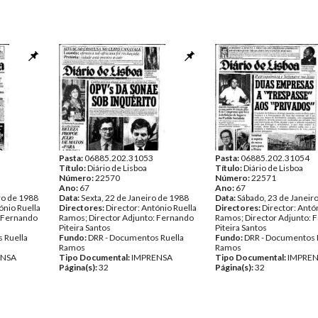
Pasta:
06885.202.31053
Pasta:
06885.202.31054
Título:
Diário de Lisboa
Título:
Diário de Lisboa
Número:
22570
Número:
22571
Ano:
67
Ano:
67
ro de 1988
Data:
Sexta, 22 de Janeiro de 1988
Data:
Sábado, 23 de Janeir
ónio Ruella
Directores:
Director: António Ruella
Directores:
Director: Antó
: Fernando
Ramos; Director Adjunto: Fernando
Ramos; Director Adjunto: 
Piteira Santos
Piteira Santos
 Ruella
Fundo:
DRR - Documentos Ruella
Fundo:
DRR - Documentos 
Ramos
Ramos
ENSA
Tipo Documental:
IMPRENSA
Tipo Documental:
IMPRE
Página(s):
32
Página(s):
32