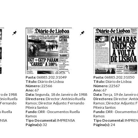
Pasta:
06885.202.31049
Pasta:
06885.202.31050
Título:
Diário de Lisboa
Título:
Diário de Lisboa
Número:
22566
Número:
22567
Ano:
67
Ano:
67
ro de 1988
Data:
Segunda, 18 de Janeiro de 1988
Data:
Terça, 19 de Janeiro
ónio Ruella
Directores:
Director: António Ruella
Directores:
Director: Antó
: Fernando
Ramos; Director Adjunto: Fernando
Ramos; Director Adjunto: 
Piteira Santos
Piteira Santos
 Ruella
Fundo:
DRR - Documentos Ruella
Fundo:
DRR - Documentos 
Ramos
Ramos
ENSA
Tipo Documental:
IMPRENSA
Tipo Documental:
IMPRE
Página(s):
32
Página(s):
24