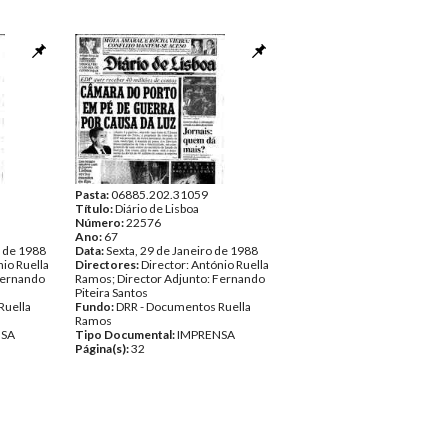
Pasta:
06885.202.31059
Título:
Diário de Lisboa
Número:
22576
Ano:
67
o de 1988
Data:
Sexta, 29 de Janeiro de 1988
nio Ruella
Directores:
Director: António Ruella
Fernando
Ramos; Director Adjunto: Fernando
Piteira Santos
Ruella
Fundo:
DRR - Documentos Ruella
Ramos
NSA
Tipo Documental:
IMPRENSA
Página(s):
32