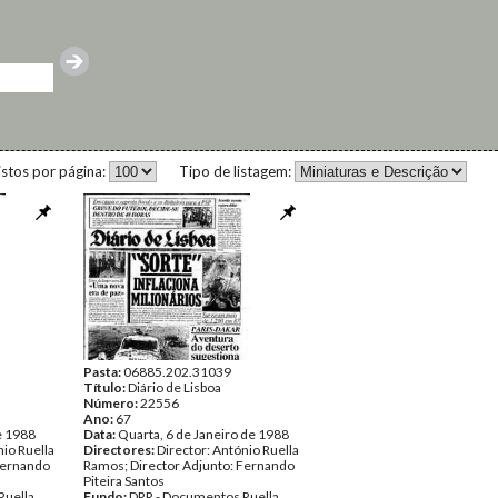
istos por página:
Tipo de listagem:
Pasta:
06885.202.31039
Título:
Diário de Lisboa
Número:
22556
Ano:
67
e 1988
Data:
Quarta, 6 de Janeiro de 1988
nio Ruella
Directores:
Director: António Ruella
Fernando
Ramos; Director Adjunto: Fernando
Piteira Santos
Ruella
Fundo:
DRR - Documentos Ruella