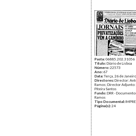
Pasta:
06885.202.31056
Título:
Diário de Lisboa
Número:
22573
Ano:
67
Data:
Terça, 26 de Janeir
Directores:
Director: Ant
Ramos; Director Adjunto
Piteira Santos
Fundo:
DRR - Documentos
Ramos
Tipo Documental:
IMPR
Página(s):
24