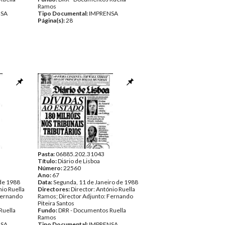
Ramos
NSA
Tipo Documental:
IMPRENSA
Página(s):
28
Pasta:
06885.202.31043
Título:
Diário de Lisboa
Número:
22560
Ano:
67
 de 1988
Data:
Segunda, 11 de Janeiro de 1988
nio Ruella
Directores:
Director: António Ruella
Fernando
Ramos; Director Adjunto: Fernando
Piteira Santos
Ruella
Fundo:
DRR - Documentos Ruella
Ramos
NSA
Tipo Documental:
IMPRENSA