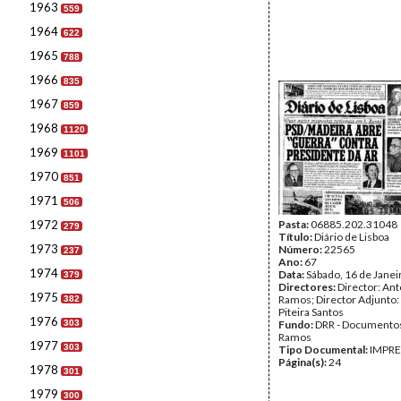
1963
559
1964
622
1965
788
1966
835
1967
859
1968
1120
1969
1101
1970
851
1971
506
1972
Pasta:
06885.202.31048
279
Título:
Diário de Lisboa
1973
Número:
22565
237
Ano:
67
1974
Data:
Sábado, 16 de Janei
379
Directores:
Director: Ant
1975
Ramos; Director Adjunto
382
Piteira Santos
1976
303
Fundo:
DRR - Documentos
Ramos
1977
303
Tipo Documental:
IMPR
Página(s):
24
1978
301
1979
300