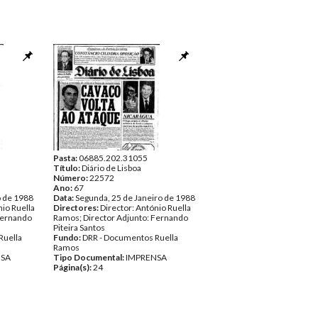
Pasta:
06885.202.31055
Título:
Diário de Lisboa
Número:
22572
Ano:
67
o de 1988
Data:
Segunda, 25 de Janeiro de 1988
nio Ruella
Directores:
Director: António Ruella
Fernando
Ramos; Director Adjunto: Fernando
Piteira Santos
Ruella
Fundo:
DRR - Documentos Ruella
Ramos
NSA
Tipo Documental:
IMPRENSA
Página(s):
24