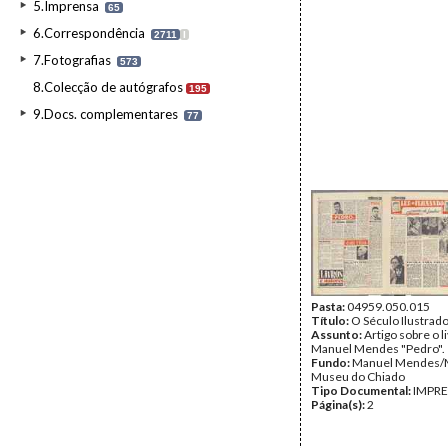
5.Imprensa
65
6.Correspondência
2711
I
7.Fotografias
573
8.Colecção de autógrafos
195
9.Docs. complementares
77
Pasta:
04959.050.015
Título:
O Século Ilustrad
Assunto:
Artigo sobre o l
Manuel Mendes "Pedro".
Fundo:
Manuel Mendes
Museu do Chiado
Tipo Documental:
IMPR
Página(s):
2