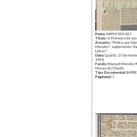
Pasta:
04959.050.027
Título:
O Primeiro de Jan
Assunto:
"Pedro, por Ma
Mendes", suplemento "da
Letras".
Data:
Quarta, 17 de Nov
1954
Fundo:
Manuel Mendes
Museu do Chiado
Tipo Documental:
IMPR
Página(s):
1