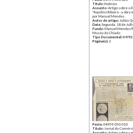
Título:
Notícias
Assunto:
Artigo sobre o l
"Aquilino Ribeiro - a obra
por Manuel Mendes.
Autor do artigo:
Julião Q
Data:
Segunda, 18 de Jul
Fundo:
Manuel Mendes
Museu do Chiado
Tipo Documental:
IMPR
Página(s):
2
Pasta:
04959.050.010
Título:
Jornal do Comérc
Assunto:
Artigo sobre a 