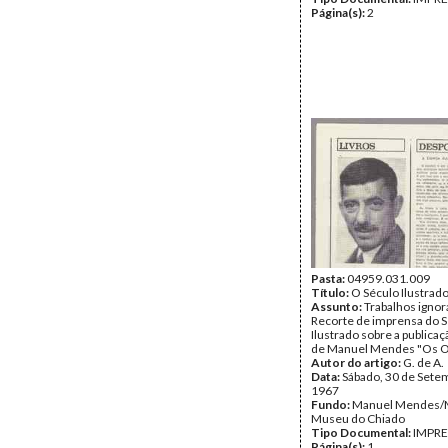
Página(s):
2
Pasta:
04959.031.009
Título:
O Século Ilustrad
Assunto:
Trabalhos ignor
Recorte de imprensa do 
Ilustrado sobre a publicaç
de Manuel Mendes "Os Of
Autor do artigo:
G. de A.
Data:
Sábado, 30 de Sete
1967
Fundo:
Manuel Mendes
Museu do Chiado
Tipo Documental:
IMPR
Página(s):
1