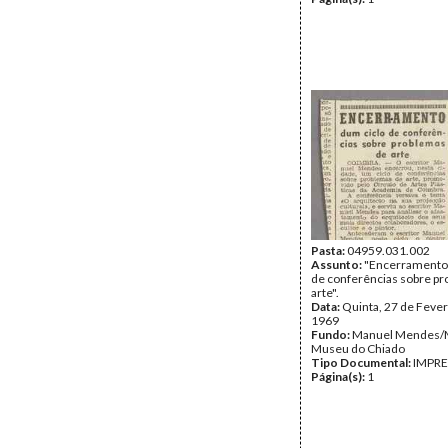
Pasta:
04959.031.002
Assunto:
"Encerramento 
de conferências sobre p
arte".
Data:
Quinta, 27 de Fever
1969
Fundo:
Manuel Mendes
Museu do Chiado
Tipo Documental:
IMPR
Página(s):
1