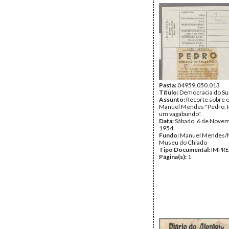
Pasta:
04959.050.013
Título:
Democracia do Su
Assunto:
Recorte sobre o
Manuel Mendes "Pedro,
um vagabundo".
Data:
Sábado, 6 de Nove
1954
Fundo:
Manuel Mendes
Museu do Chiado
Tipo Documental:
IMPR
Página(s):
1