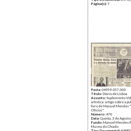
Página(s):
7
Pasta:
04959.057.003
Título:
Diário de Lisboa
Assunto:
Suplemento Vida
artística: artigo sobre a p
livro de Manuel Mendes 
Ofícios".
Número:
470
Data:
Quinta, 3 de Agost
Fundo:
Manuel Mendes
Museu do Chiado
Tipo Documental:
IMPR