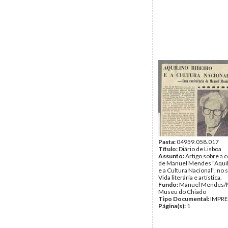
Pasta:
04959.058.017
Título:
Diário de Lisboa
Assunto:
Artigo sobre a 
de Manuel Mendes "Aquil
e a Cultura Nacional", no
Vida literária e artística.
Fundo:
Manuel Mendes
Museu do Chiado
Tipo Documental:
IMPR
Página(s):
1