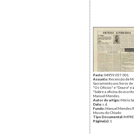
Pasta:
04959.057.001
Assunto:
Recensão de M
Sacramento aos livros de
"Os Ofícios" e "Douro" e à
"Sobre a oficina do escrit
Manuel Mendes.
Autor do artigo:
Mário S
Data:
s.d.
Fundo:
Manuel Mendes
Museu do Chiado
Tipo Documental:
IMPR
Página(s):
1