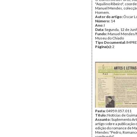
"Aquilino Ribeiro", coord
Manuel Mendes, colecção
Homem.
Autor do artigo:
Óscar L
Número:
14
Ano:
I
Data:
Segunda, 12 de Jun
Fundo:
Manuel Mendes
Museu do Chiado
Tipo Documental:
IMPR
Página(s):
2
Pasta:
04959.057.011
Título:
Notícias de Guim
Assunto:
Suplemento Arte
artigo sobre a publicação
edição do romance de M
Mendes "Pedro, Romanc
vagabundo".