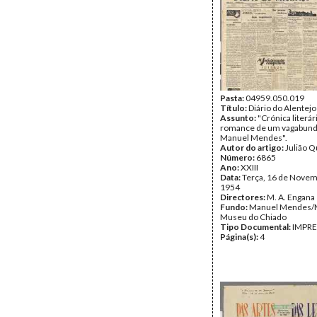
Pasta:
04959.050.019
Título:
Diário do Alentejo
Assunto:
"Crónica literár
romance de um vagabund
Manuel Mendes".
Autor do artigo:
Julião Q
Número:
6865
Ano:
XXIII
Data:
Terça, 16 de Novem
1954
Directores:
M. A. Engana
Fundo:
Manuel Mendes
Museu do Chiado
Tipo Documental:
IMPR
Página(s):
4