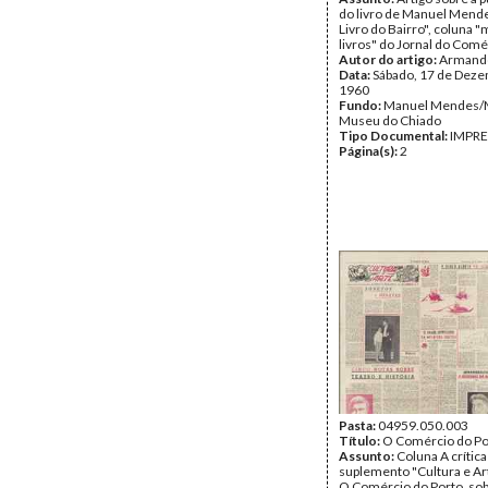
do livro de Manuel Mende
Livro do Bairro", coluna 
livros" do Jornal do Comé
Autor do artigo:
Armando
Data:
Sábado, 17 de Dez
1960
Fundo:
Manuel Mendes
Museu do Chiado
Tipo Documental:
IMPR
Página(s):
2
Pasta:
04959.050.003
Título:
O Comércio do Po
Assunto:
Coluna A crítica
suplemento "Cultura e Art
O Comércio do Porto, sobr