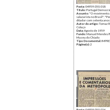
Pasta:
04959.050.018
Título:
Portugal Democrá
Assunto:
"O movimento a
salazarista no Brasil"; "Pe
ditador com setenta anos
Autor do artigo:
Tomaz R
Colaço
Data:
Agosto de 1959
Fundo:
Manuel Mendes
Museu do Chiado
Tipo Documental:
IMPR
Página(s):
2
Pasta:
04959.050.026