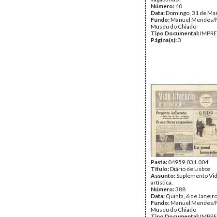
Número:
40
Data:
Domingo, 31 de Ma
Fundo:
Manuel Mendes
Museu do Chiado
Tipo Documental:
IMPR
Página(s):
3
Pasta:
04959.031.004
Título:
Diário de Lisboa
Assunto:
Suplemento Vida
artística.
Número:
388
Data:
Quinta, 6 de Janeir
Fundo:
Manuel Mendes
Museu do Chiado
Tipo Documental:
IMPR