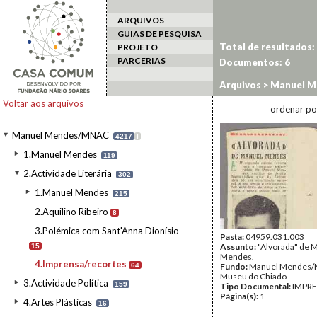
ARQUIVOS
GUIAS DE PESQUISA
Total de resultados:
PROJETO
PARCERIAS
Documentos:
6
Arquivos
>
Manuel M
Voltar aos arquivos
ordenar po
Manuel Mendes/MNAC
4217
I
1.Manuel Mendes
119
2.Actividade Literária
302
1.Manuel Mendes
215
2.Aquilino Ribeiro
8
3.Polémica com Sant'Anna Dionísio
Pasta:
04959.031.003
Assunto:
"Alvorada" de 
15
Mendes.
4.Imprensa/recortes
64
Fundo:
Manuel Mendes
Museu do Chiado
3.Actividade Política
159
Tipo Documental:
IMPR
Página(s):
1
4.Artes Plásticas
16