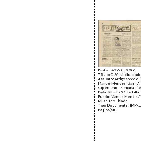
Pasta:
04959.050.006
Título:
O Século Ilustrad
Assunto:
Artigo sobre o l
Manuel Mendes "Bairro",
suplemento "Semana Liter
Data:
Sábado, 21 de Julho
Fundo:
Manuel Mendes
Museu do Chiado
Tipo Documental:
IMPR
Página(s):
2