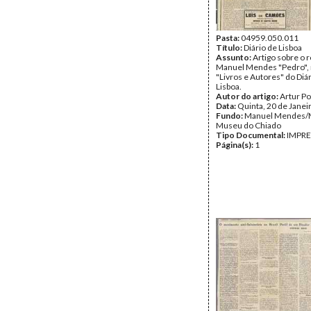
Pasta:
04959.050.011
Título:
Diário de Lisboa
Assunto:
Artigo sobre o
Manuel Mendes "Pedro", 
"Livros e Autores" do Diá
Lisboa.
Autor do artigo:
Artur Po
Data:
Quinta, 20 de Janei
Fundo:
Manuel Mendes
Museu do Chiado
Tipo Documental:
IMPR
Página(s):
1