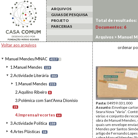
ARQUIVOS
GUIAS DE PESQUISA
Total de resultados:
PROJETO
PARCERIAS
Documentos:
6
Arquivos
>
Manuel M
Voltar aos arquivos
ordenar po
Manuel Mendes/MNAC
4217
I
1.Manuel Mendes
119
2.Actividade Literária
302
1.Manuel Mendes
215
2.Aquilino Ribeiro
8
3.Polémica com Sant'Anna Dionísio
Pasta:
04959.031.000
Assunto:
Envelope carto
15
Seara Nova “Varia”. Cont
4.Imprensa/recortes
64
várias e conjunto de reco
obra de Manuel Mendes, 
3.Actividade Política
159
quais um envelope enviad
Mendes por Santos Simõ
4.Artes Plásticas
16
artigo de Fernando Lopes
sobre Manuel Mendes (S