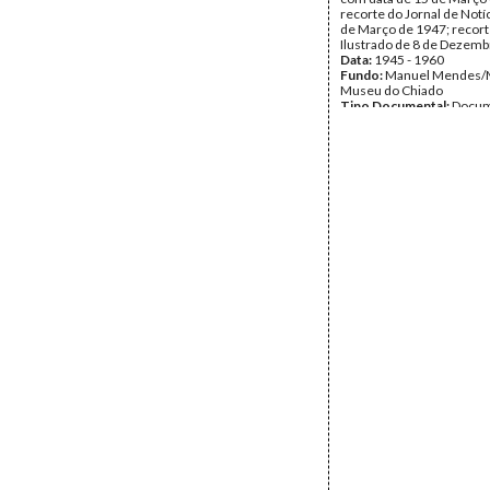
recorte do Jornal de Notí
de Março de 1947; recort
Ilustrado de 8 de Dezemb
Data:
1945 - 1960
Fundo:
Manuel Mendes
Museu do Chiado
Tipo Documental:
Docum
Página(s):
14