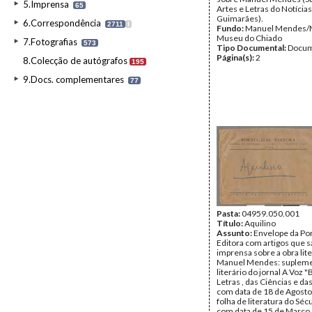
5.Imprensa
65
Artes e Letras do Notícia
Guimarães).
6.Correspondência
2711
I
Fundo:
Manuel Mendes
Museu do Chiado
7.Fotografias
573
Tipo Documental:
Docum
Página(s):
2
8.Colecção de autógrafos
195
9.Docs. complementares
77
Pasta:
04959.050.001
Título:
Aquilino
Assunto:
Envelope da Por
Editora com artigos que 
imprensa sobre a obra lite
Manuel Mendes: suplem
literário do jornal A Voz 
Letras , das Ciências e da
com data de 18 de Agosto
folha de literatura do Séc
com data de 15 de Março