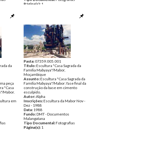
Página(s):
1
Pasta:
07359.005.001
rada da
Título:
Escultura "Casa Sagrada da
Família Mabyaya"/Mabor,
Moçambique
Assunto:
Escultura "Casa Sagrada da
uma peça
Família Mabyaya"/Mabor: fase final da
ura "Casa
construção da base em cimento
a"/Mabor.
esculpido.
Autor:
Alpha
cultura em
Inscrições:
Escultura da Mabor Nov -
Dez - 1988
Data:
1988
Fundo:
DMT - Documentos
Malangatana
fias
Tipo Documental:
Fotografias
Página(s):
1