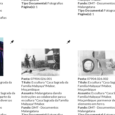
ra
Tipo Documental:
Fotografias
Fundo:
DMT - Documentos
Página(s):
1
Malangatana
os
Tipo Documental:
Fotogra
Página(s):
1
afias
Pasta:
07904.026.001
Pasta:
07904.026.002
agrada da
Título:
Escultura "Casa Sagrada da
Título:
Escultura "Casa Sag
Família Mabyaya"/Mabor,
Família Mabyaya"/Mabor,
Moçambique
Moçambique
 Sagrada da
Assunto:
Malangatana dando
Assunto:
Escultura "Casa 
parte da
instruções ao colaborador para a
Família Mabyaya"/Mabor,
 diversas
escultura "Casa Sagrada da Família
Moçambique: pormenor d
Mabyaya"/Mabor.
elemento em ferro.
os
Fundo:
DMT - Documentos
Fundo:
DMT - Documentos
Malangatana
Malangatana
afias
Tipo Documental:
Fotografias
Tipo Documental:
Fotogra