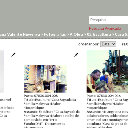
Pesquisa Avançada
ana Valente Ngwenya
>
Fotografias
>
A Obra
>
05. Escultura
>
Casa 
ordenar por:
reg
Pasta:
07830.004.008
Pasta:
07830.004.016
ossível
Título:
Escultura "Casa Sagrada da
Título:
Escultura "Casa Sag
Família Mabyaya"/Mabor,
Família Mabyaya"/Mabor,
atório de
Moçambique
Moçambique
m ferro
Assunto:
Escultura "Casa Sagrada da
Assunto:
Malangatana e os
"Casa
Família Mabyaya"/Mabor: detalhe de
colaboradores soldando u
composição em ferro.
em metal para montagem 
Fundo:
DMT - Documentos
escultura "Casa Sagrada da
Malangatana
Mabyaya"/Mabor.