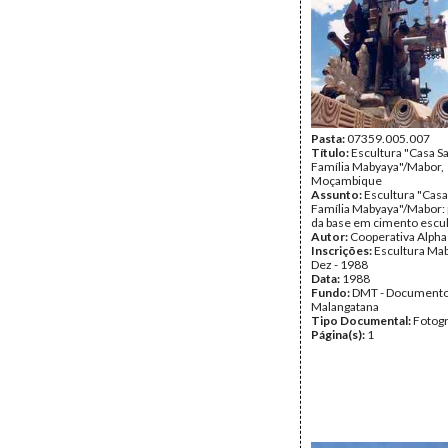
Pasta:
07359.005.007
Título:
Escultura "Casa S
Família Mabyaya"/Mabor,
Moçambique
Assunto:
Escultura "Casa
Família Mabyaya"/Mabor
da base em cimento escul
Autor:
Cooperativa Alpha
Inscrições:
Escultura Mab
Dez - 1988
Data:
1988
Fundo:
DMT - Document
Malangatana
Tipo Documental:
Fotogr
Página(s):
1