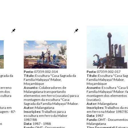
Pasta:
07359.002.014
Pasta:
07359.002.017
agrada da
Título:
Escultura "Casa Sagrada da
Título:
Escultura "Casa Sag
Família Mabyaya"/Mabor,
Família Mabyaya"/Mabor,
Moçambique
Moçambique
 terreno
Assunto:
Colaboradores de
Assunto:
Escultura "Casa 
gem dos
Malangatana transportando
Família Mabyaya"/Mabor: f
scultura
elementos em ferro (sucatas) para a
montagem dos elementos 
montagem da escultura "Casa
(sucatas).
Sagrada da Família Mabyaya"/Mabor.
Autor:
Malangatana
ltura em
Autor:
Malangatana
Inscrições:
Trabalhos da es
agem - 87-
Inscrições:
Trabalhos para a
em ferro na Mabor 1987/8
escultura em ferro da Mabor
Data:
1987
1987/88
Fundo:
DMT - Documentos
os
Data:
1987 - 1988
Malangatana
Fundo:
DMT - Documentos
Tipo Documental:
Fotogra