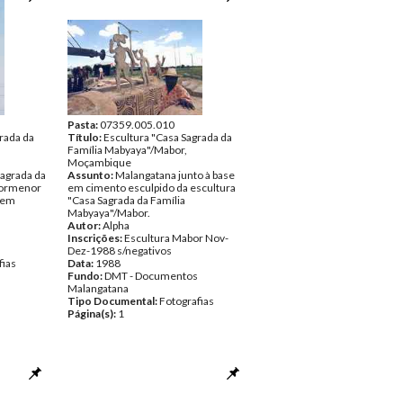
Pasta:
07359.005.010
rada da
Título:
Escultura "Casa Sagrada da
Família Mabyaya"/Mabor,
Moçambique
Sagrada da
Assunto:
Malangatana junto à base
pormenor
em cimento esculpido da escultura
e em
"Casa Sagrada da Família
Mabyaya"/Mabor.
Autor:
Alpha
Inscrições:
Escultura Mabor Nov-
Dez-1988 s/negativos
fias
Data:
1988
Fundo:
DMT - Documentos
Malangatana
Tipo Documental:
Fotografias
Página(s):
1