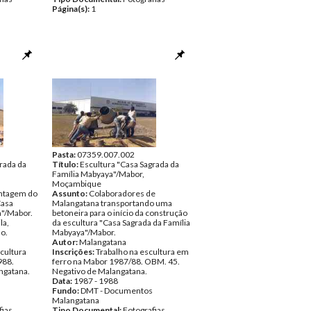
Página(s):
1
Pasta:
07359.007.002
rada da
Título:
Escultura "Casa Sagrada da
Família Mabyaya"/Mabor,
Moçambique
ntagem do
Assunto:
Colaboradores de
Casa
Malangatana transportando uma
a"/Mabor.
betoneira para o início da construção
la,
da escultura "Casa Sagrada da Família
o.
Mabyaya"/Mabor.
Autor:
Malangatana
cultura
Inscrições:
Trabalho na escultura em
988.
ferro na Mabor 1987/88. OBM. 45.
ngatana.
Negativo de Malangatana.
Data:
1987 - 1988
Fundo:
DMT - Documentos
Malangatana
fias
Tipo Documental:
Fotografias