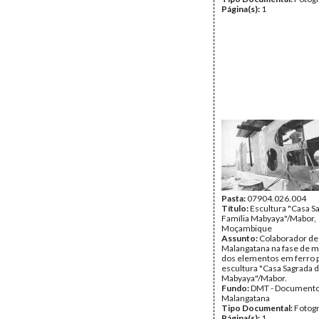
Página(s):
1
Pasta:
07904.026.004
Título:
Escultura "Casa S
Família Mabyaya"/Mabor,
Moçambique
Assunto:
Colaborador de
Malangatana na fase de
dos elementos em ferro p
escultura "Casa Sagrada d
Mabyaya"/Mabor.
Fundo:
DMT - Document
Malangatana
Tipo Documental:
Fotogr
Página(s):
1