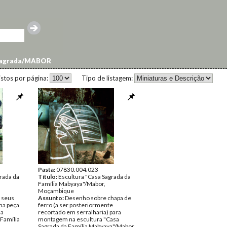
Sagrada/MABOR
istos por página:
Tipo de listagem:
Pasta:
07830.004.023
rada da
Título:
Escultura "Casa Sagrada da
Família Mabyaya"/Mabor,
Moçambique
 seus
Assunto:
Desenho sobre chapa de
ma peça
ferro (a ser posteriormente
na
recortado em serralharia) para
 Família
montagem na escultura "Casa
Sagrada da Família Mabyaya"/Mabor.