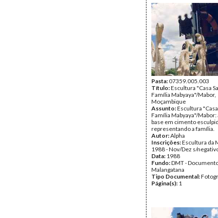
Pasta:
07359.005.003
Título:
Escultura "Casa S
Família Mabyaya"/Mabor,
Moçambique
Assunto:
Escultura "Casa
Família Mabyaya"/Mabor: 
base em cimento esculpi
representando a família.
Autor:
Alpha
Inscrições:
Escultura da 
1988 - Nov/Dez s/negativ
Data:
1988
Fundo:
DMT - Document
Malangatana
Tipo Documental:
Fotogr
Página(s):
1