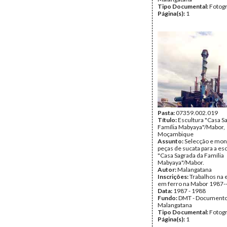
Tipo Documental:
Fotogr
Página(s):
1
Pasta:
07359.002.019
Título:
Escultura "Casa S
Família Mabyaya"/Mabor,
Moçambique
Assunto:
Selecção e mo
peças de sucata para a es
"Casa Sagrada da Família
Mabyaya"/Mabor.
Autor:
Malangatana
Inscrições:
Trabalhos na 
em ferro na Mabor 1987-
Data:
1987 - 1988
Fundo:
DMT - Document
Malangatana
Tipo Documental:
Fotogr
Página(s):
1