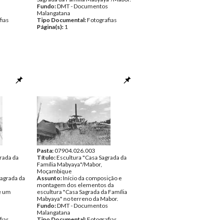
Fundo:
DMT - Documentos
Malangatana
fias
Tipo Documental:
Fotografias
Página(s):
1
Pasta:
07904.026.003
rada da
Título:
Escultura "Casa Sagrada da
Família Mabyaya"/Mabor,
Moçambique
Sagrada da
Assunto:
Início da composição e
montagem dos elementos da
e um
escultura "Casa Sagrada da Família
Mabyaya" no terreno da Mabor.
Fundo:
DMT - Documentos
Malangatana
fias
Tipo Documental:
Fotografias