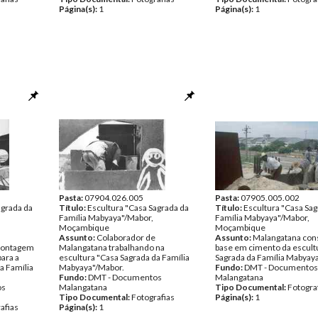
Página(s):
1
Página(s):
1
Pasta:
07904.026.005
Pasta:
07905.005.002
agrada da
Título:
Escultura "Casa Sagrada da
Título:
Escultura "Casa Sag
Família Mabyaya"/Mabor,
Família Mabyaya"/Mabor,
Moçambique
Moçambique
Assunto:
Colaborador de
Assunto:
Malangatana con
 montagem
Malangatana trabalhando na
base em cimento da escult
ara a
escultura "Casa Sagrada da Família
Sagrada da Família Mabyay
a Família
Mabyaya"/Mabor.
Fundo:
DMT - Documentos
Fundo:
DMT - Documentos
Malangatana
os
Malangatana
Tipo Documental:
Fotogra
Tipo Documental:
Fotografias
Página(s):
1
afias
Página(s):
1