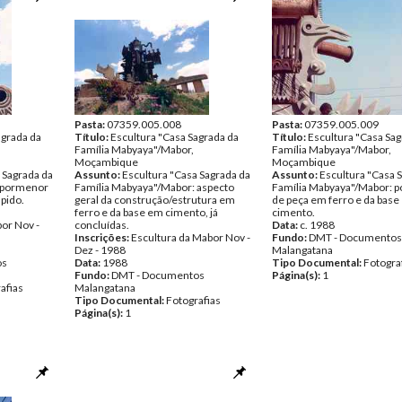
Pasta:
07359.005.008
Pasta:
07359.005.009
agrada da
Título:
Escultura "Casa Sagrada da
Título:
Escultura "Casa Sag
Família Mabyaya"/Mabor,
Família Mabyaya"/Mabor,
Moçambique
Moçambique
 Sagrada da
Assunto:
Escultura "Casa Sagrada da
Assunto:
Escultura "Casa 
: pormenor
Família Mabyaya"/Mabor: aspecto
Família Mabyaya"/Mabor: 
pido.
geral da construção/estrutura em
de peça em ferro e da bas
ferro e da base em cimento, já
cimento.
or Nov -
concluídas.
Data:
c. 1988
Inscrições:
Escultura da Mabor Nov -
Fundo:
DMT - Documentos
Dez - 1988
Malangatana
os
Data:
1988
Tipo Documental:
Fotogra
Fundo:
DMT - Documentos
Página(s):
1
afias
Malangatana
Tipo Documental:
Fotografias
Página(s):
1