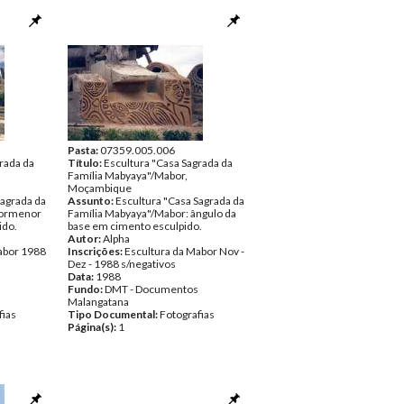
Pasta:
07359.005.006
rada da
Título:
Escultura "Casa Sagrada da
Família Mabyaya"/Mabor,
Moçambique
Sagrada da
Assunto:
Escultura "Casa Sagrada da
pormenor
Família Mabyaya"/Mabor: ângulo da
ido.
base em cimento esculpido.
Autor:
Alpha
abor 1988
Inscrições:
Escultura da Mabor Nov -
Dez - 1988 s/negativos
Data:
1988
Fundo:
DMT - Documentos
Malangatana
fias
Tipo Documental:
Fotografias
Página(s):
1