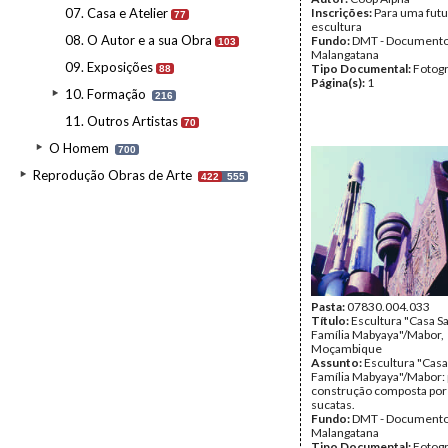
07. Casa e Atelier
Inscrições:
Para uma futu
77
escultura
08. O Autor e a sua Obra
Fundo:
DMT - Document
103
Malangatana
09. Exposições
Tipo Documental:
Fotogr
88
Página(s):
1
10. Formação
216
11. Outros Artistas
70
O Homem
700
Reprodução Obras de Arte
422
555
Pasta:
07830.004.033
Título:
Escultura "Casa S
Família Mabyaya"/Mabor,
Moçambique
Assunto:
Escultura "Casa
Família Mabyaya"/Mabor: 
construção composta por
sucatas.
Fundo:
DMT - Document
Malangatana
Tipo Documental:
Fotogr