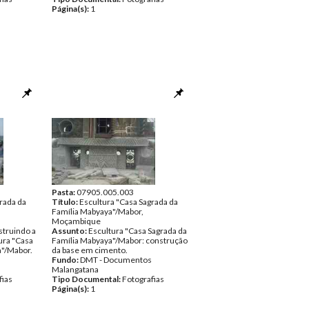
Página(s):
1
Pasta:
07905.005.003
rada da
Título:
Escultura "Casa Sagrada da
Família Mabyaya"/Mabor,
Moçambique
struindo a
Assunto:
Escultura "Casa Sagrada da
ura "Casa
Família Mabyaya"/Mabor: construção
a"/Mabor.
da base em cimento.
Fundo:
DMT - Documentos
Malangatana
fias
Tipo Documental:
Fotografias
Página(s):
1