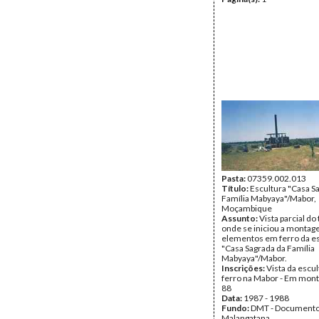
Pasta:
07359.002.013
Título:
Escultura "Casa S
Família Mabyaya"/Mabor,
Moçambique
Assunto:
Vista parcial do
onde se iniciou a monta
elementos em ferro da e
"Casa Sagrada da Família
Mabyaya"/Mabor.
Inscrições:
Vista da escu
ferro na Mabor - Em mont
88
Data:
1987 - 1988
Fundo:
DMT - Document
Malangatana