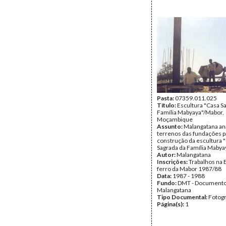
Pasta:
07359.011.025
Título:
Escultura "Casa S
Família Mabyaya"/Mabor,
Moçambique
Assunto:
Malangatana an
terrenos das fundações p
construção da escultura 
Sagrada da Família Mabya
Autor:
Malangatana
Inscrições:
Trabalhos na 
ferro da Mabor 1987/88
Data:
1987 - 1988
Fundo:
DMT - Document
Malangatana
Tipo Documental:
Fotogr
Página(s):
1