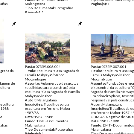
afias
Malangatana
Página(s):
1
Tipo Documental:
Fotografias
Página(s):
1
Pasta:
07359.006.004
Pasta:
07359.007.001
agrada da
Título:
Escultura "Casa Sagrada da
Título:
Escultura "Casa Sag
Família Mabyaya"/Mabor,
Família Mabyaya"/Mabor,
Moçambique
Moçambique
ntagem de
Assunto:
Aglomerado de sucatas
Assunto:
Fundações e mo
cultura
recolhidas para a construção da
eixo central da escultura "
escultura "Casa Sagrada da Família
Sagrada da Família Mabyay
Mabyaya"/Mabor.
Em primeiro plano, José Nti
Autor:
Malangatana
responsável pela construçã
escultura
Inscrições:
Trabalhos para a
Autor:
Malangatana
-1988
escultura em ferro na Mabor
Inscrições:
Trabalhos da es
1987/88
em ferro na Mabor 1987-1
os
Data:
1987 - 1988
OBM.46. Negativo de Mala
Fundo:
DMT - Documentos
Data:
1987 - 1988
afias
Malangatana
Fundo:
DMT - Documentos
Tipo Documental:
Fotografias
Malangatana
Página(s):
1
Tipo Documental:
Fotogra