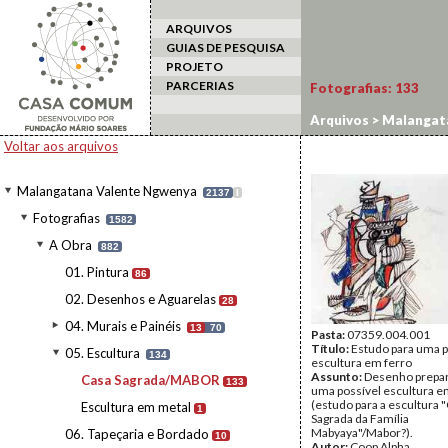
ARQUIVOS
GUIAS DE PESQUISA
PROJETO
PARCERIAS
Fotografias:
133
Arquivos
>
Malangat
Voltar aos arquivos
Malangatana Valente Ngwenya
2137
I
Fotografias
1582
A Obra
882
01. Pintura
86
02. Desenhos e Aguarelas
28
04. Murais e Painéis
13
70
Pasta:
07359.004.001
Título:
Estudo para uma p
05. Escultura
134
escultura em ferro
Assunto:
Desenho prepar
Casa Sagrada/MABOR
133
uma possível escultura e
(estudo para a escultura 
Escultura em metal
1
Sagrada da Família
Mabyaya"/Mabor?).
06. Tapeçaria e Bordado
10
Autor:
Coop Alpha