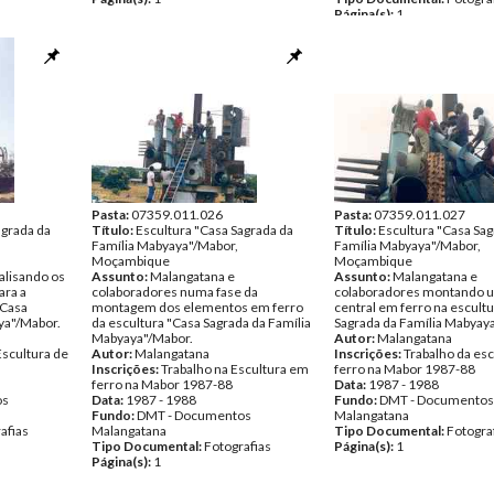
Página(s):
1
Pasta:
07359.011.026
Pasta:
07359.011.027
agrada da
Título:
Escultura "Casa Sagrada da
Título:
Escultura "Casa Sag
Família Mabyaya"/Mabor,
Família Mabyaya"/Mabor,
Moçambique
Moçambique
alisando os
Assunto:
Malangatana e
Assunto:
Malangatana e
ara a
colaboradores numa fase da
colaboradores montando 
"Casa
montagem dos elementos em ferro
central em ferro na escult
ya"/Mabor.
da escultura "Casa Sagrada da Família
Sagrada da Família Mabyay
Mabyaya"/Mabor.
Autor:
Malangatana
Escultura de
Autor:
Malangatana
Inscrições:
Trabalho da es
Inscrições:
Trabalho na Escultura em
ferro na Mabor 1987-88
ferro na Mabor 1987-88
Data:
1987 - 1988
os
Data:
1987 - 1988
Fundo:
DMT - Documentos
Fundo:
DMT - Documentos
Malangatana
afias
Malangatana
Tipo Documental:
Fotogra
Tipo Documental:
Fotografias
Página(s):
1
Página(s):
1