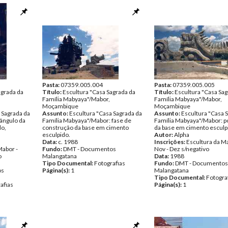
Pasta:
07359.005.004
Pasta:
07359.005.005
agrada da
Título:
Escultura "Casa Sagrada da
Título:
Escultura "Casa Sag
Família Mabyaya"/Mabor,
Família Mabyaya"/Mabor,
Moçambique
Moçambique
 Sagrada da
Assunto:
Escultura "Casa Sagrada da
Assunto:
Escultura "Casa 
ângulo da
Família Mabyaya"/Mabor: fase de
Família Mabyaya"/Mabor: 
do,
construção da base em cimento
da base em cimento esculp
esculpido.
Autor:
Alpha
Data:
c. 1988
Inscrições:
Escultura da M
Mabor -
Fundo:
DMT - Documentos
Nov - Dez s/negativo
o
Malangatana
Data:
1988
Tipo Documental:
Fotografias
Fundo:
DMT - Documentos
os
Página(s):
1
Malangatana
Tipo Documental:
Fotogra
afias
Página(s):
1