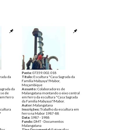
Pasta:
07359.002.018
rada da
Título:
Escultura "Casa Sagrada da
Família Mabyaya"/Mabor,
Moçambique
Sagrada da
Assunto:
Colaboradores de
ase de
Malangatana montando o eixo central
em ferro
em ferro da escultura "Casa Sagrada
da Família Mabyaya"/Mabor.
Autor:
Malangatana
cultura
Inscrições:
Trabalho da escultura em
7
ferro na Mabor 1987-88
Data:
1987 - 1988
Fundo:
DMT - Documentos
Malangatana
fias
Tipo Documental:
Fotografias