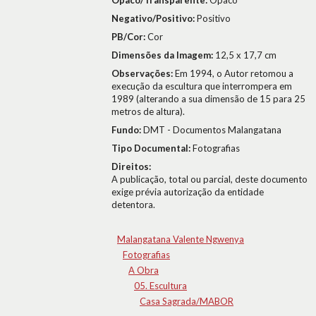
Opaco/Transparente:
Opaco
Negativo/Positivo:
Positivo
PB/Cor:
Cor
Dimensões da Imagem:
12,5 x 17,7 cm
Observações:
Em 1994, o Autor retomou a
execução da escultura que interrompera em
1989 (alterando a sua dimensão de 15 para 25
metros de altura).
Fundo:
DMT - Documentos Malangatana
Tipo Documental:
Fotografias
Direitos:
A publicação, total ou parcial, deste documento
exige prévia autorização da entidade
detentora.
Malangatana Valente Ngwenya
Fotografias
A Obra
05. Escultura
Casa Sagrada/MABOR