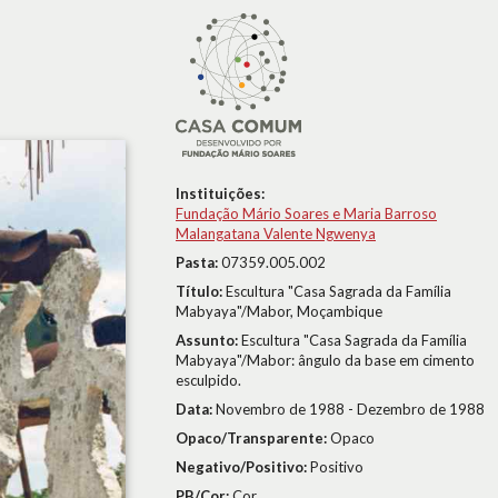
Instituições:
Fundação Mário Soares e Maria Barroso
Malangatana Valente Ngwenya
Pasta:
07359.005.002
Título:
Escultura "Casa Sagrada da Família
Mabyaya"/Mabor, Moçambique
Assunto:
Escultura "Casa Sagrada da Família
Mabyaya"/Mabor: ângulo da base em cimento
esculpido.
Data:
Novembro de 1988 - Dezembro de 1988
Opaco/Transparente:
Opaco
Negativo/Positivo:
Positivo
PB/Cor:
Cor