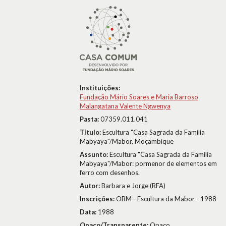
Instituições:
Fundação Mário Soares e Maria Barroso
Malangatana Valente Ngwenya
Pasta:
07359.011.041
Título:
Escultura "Casa Sagrada da Família
Mabyaya"/Mabor, Moçambique
Assunto:
Escultura "Casa Sagrada da Família
Mabyaya"/Mabor: pormenor de elementos em
ferro com desenhos.
Autor:
Barbara e Jorge (RFA)
Inscrições:
OBM - Escultura da Mabor - 1988
Data:
1988
Opaco/Transparente:
Opaco